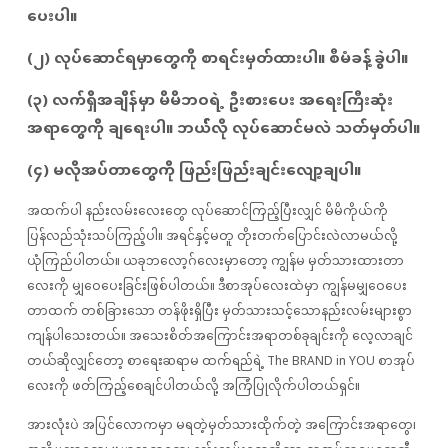
ပေးပါ။
(၂) လုပ်ဆောင်ရမှာတွေကို စာရင်းမှတ်ထားပါ။ စီမံခန့်ခွဲပါ။
(၃) လက်ရှိအချိန်မှာ မိမိဘဝရဲ့ ဦးစားပေး အရေးကြီးဆုံး
အရာတွေကို ချရေးပါ။ ဘယ််််လို လုပ်ဆောင်မလဲ သတ်မှတ်ပါ။
(၄) မလိုအပ်တာတွေကို ဖြည်းဖြည်းချင်းလျော့ချပါ။
အထက်ပါ နည်းလမ်းလေးတွေ လုပ်ဆောင်ကြည့်ပြီးလျှင် မိမိကိုယ်ကို
ပြန်လည်သုံးသပ်ကြည့်ပါ။ အရင်နှင့်မတူ တိုးတက်ပြောင်းလဲလာမယ်လို့
ယုံကြည်ပါတယ်။ ယခုဘလော့ဂ်လေးမှာတော့ ကျွန်မ မှတ်သားထားတာ
လေးကို မျှဝေပေးခြင်းဖြစ်ပါတယ်။ ဒီစာအုပ်လေးထဲမှာ ကျွန်မမျှဝေပေး
တာထက် တစ်ခြားသော တန်ဖိုးရှိပြီး မှတ်သားသင့်သောနည်းလမ်းများစွာ
ကျန်ပါသေးတယ်။ အသေးစိတ်အကြောင်းအရာတစ်ခုချင်းကို လေ့လာချင်
တယ်ဆိုလျှင်တော့ စာရေးဆရာမ ထက်ရည်ရဲ့ The BRAND in YOU စာအုပ်
လေးကို ဖတ်ကြည့်စေချင်ပါတယ်လို့ အကြံပြုလိုက်ပါတယ်ရှင်။
အားလုံးပဲ အပြင်လောကမှာ မရတဲ့မှတ်သားထိုက်တဲ့ အကြောင်းအရာတွေ၊