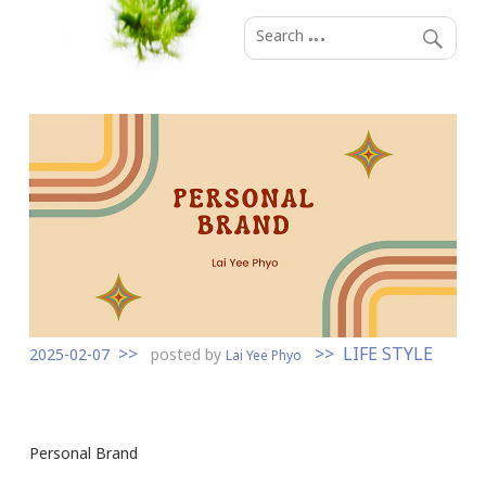
S
k
i
p
t
o
c
o
n
t
e
n
LIFE STYLE
t
2025-02-07
posted by
Lai Yee Phyo
Personal Brand