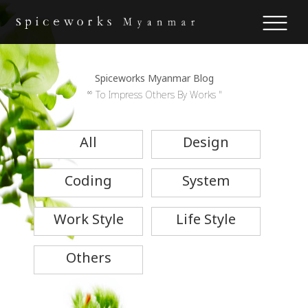
Spiceworks Myanmar Blog
“ To Impress Others By Works "
All
Design
Coding
System
Work Style
Life Style
Others