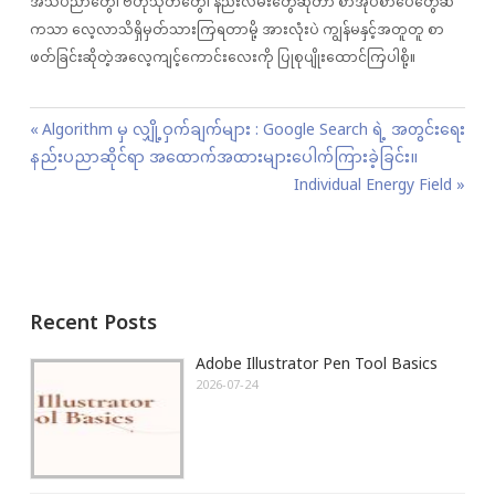
အသိပညာတွေ၊ ဗဟုသုတတွေ၊ နည်းလမ်းတွေဆိုတာ စာအုပ်စာပေတွေဆီ
ကသာ လေ့လာသိရှိမှတ်သားကြရတာမို့ အားလုံးပဲ ကျွန်မနှင့်အတူတူ စာ
ဖတ်ခြင်းဆိုတဲ့အလေ့ကျင့်ကောင်းလေးကို ပြုစုပျိုးထောင်ကြပါစို့။
P
P
Algorithm မှ လျှို့ဝှက်ချက်များ : Google Search ရဲ့ အတွင်းရေး
o
နည်းပညာဆိုင်ရာ အထောက်အထားများပေါက်ကြားခဲ့ခြင်း။
r
s
e
N
Individual Energy Field
t
v
e
n
i
x
a
o
t
v
u
P
Recent Posts
i
s
o
g
P
s
Adobe Illustrator Pen Tool Basics
a
o
t
2026-07-24
t
s
:
i
t
o
:
n