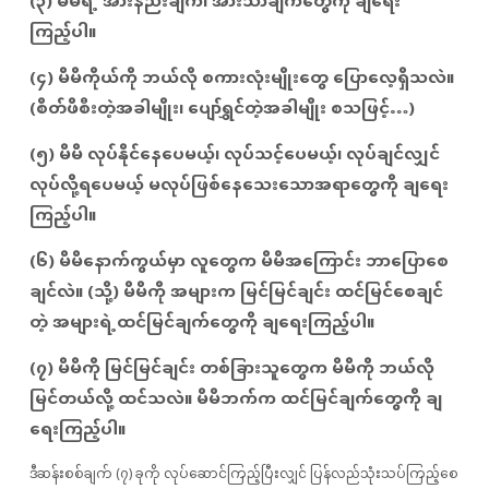
(၃) မိမိရဲ့ အားနည်းချက်၊ အားသာချက်တွေကို ချရေး
ကြည့်ပါ။
(၄) မိမိကိုယ်ကို ဘယ်လို စကားလုံးမျိုးတွေ ပြောလေ့ရှိသလဲ။
(စိတ်ဖိစီးတဲ့အခါမျိုး၊ ပျော်ရွှင်တဲ့အခါမျိုး စသဖြင့်…)
(၅) မိမိ လုပ်နိုင်နေပေမယ့်၊ လုပ်သင့်ပေမယ့်၊ လုပ်ချင်လျှင်
လုပ်လို့ရပေမယ့် မလုပ်ဖြစ်နေသေးသောအရာတွေကို ချရေး
ကြည့်ပါ။
(၆) မိမိနောက်ကွယ်မှာ လူတွေက မိမိအကြောင်း ဘာပြောစေ
ချင်လဲ။ (သို့) မိမိကို အများက မြင်မြင်ချင်း ထင်မြင်စေချင်
တဲ့ အများရဲ့ထင်မြင်ချက်တွေကို ချရေးကြည့်ပါ။
(၇) မိမိကို မြင်မြင်ချင်း တစ်ခြားသူတွေက မိမိကို ဘယ်လို
မြင်တယ်လို့ ထင်သလဲ။ မိမိဘက်က ထင်မြင်ချက်တွေကို ချ
ရေးကြည့်ပါ။
ဒီဆန်းစစ်ချက် (၇) ခုကို လုပ်ဆောင်ကြည့်ပြီးလျှင် ပြန်လည်သုံးသပ်ကြည့်စေ