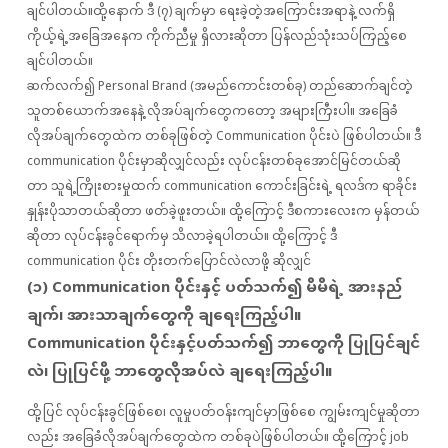
ချင်ပါတယ်။ထို့နောက် ဒီ (၇) ချက်မှာ ရေးခဲ့တဲ့အကြောင်းအရာနဲ့ လက်ရှိ
ကိုယ့်ရဲ့အခြေအနေက ကိုက်ညီမှု ရှိလားဆိုတာ ပြန်လည်သုံးသပ်ကြည့်စေ
ချင်ပါတယ်။
ဆက်လက်၍ Personal Brand (အမည်ကောင်းတစ်ခု) တည်ဆောက်ချင်တဲ့
သူတစ်ယောက်အနေနဲ့ လိုအပ်ချက်တွေကတော့ အများကြီးပါ။ အခြေခံ
လိုအပ်ချက်တွေထဲက တစ်ခုဖြစ်တဲ့ Communication ပိုင်းပဲ ဖြစ်ပါတယ်။ ဒီ
communication ပိုင်းမှာဆိုလျှင်လည်း လုပ်ငန်းတစ်ခုအောင်မြင်တယ်ဆို
တာ သူရဲ့ကြိုးစားမှုထက် communication ကောင်းခြင်းရဲ့ ရလဒ်က ရာခိုင်း
နှုန်းပိုသာတယ်ဆိုတာ ဖတ်ခဲ့ဖူးတယ်။ ထို့ကြောင့် ဒီစကားလေးက မှန်တယ်
ဆိုတာ လုပ်ငန်းခွင်ရောက်မှ သိလာခဲ့ရပါတယ်။ ထို့ကြောင့် ဒီ
communication ပိုင်း တိုးတက်ပြောင်လဲလာဖို့ ဆိုလျှင်
(၁) Communication ပိုင်းနှင့် ပတ်သက်၍ မိမိရဲ့ အားနည်
ချက်၊ အားသာချက်တွေကို ချရေးကြည့်ပါ။
Communication ပိုင်းနှင့်ပတ်သက်၍ ဘာတွေကို ပြုပြင်ချင်
လဲ၊ ပြုပြင်ဖို့ ဘာတွေလိုအပ်လဲ ချရေးကြည့်ပါ။
ထို့ပြင် လုပ်ငန်းခွင်ဖြစ်စေ၊ လူမှုပတ်ဝန်းကျင်မှာဖြစ်စေ ကျွမ်းကျင်မှုဆိုတာ
လည်း အခြေခံလိုအပ်ချက်တွေထဲက တစ်ခုပဲဖြစ်ပါတယ်။ ထို့ကြောင့် job