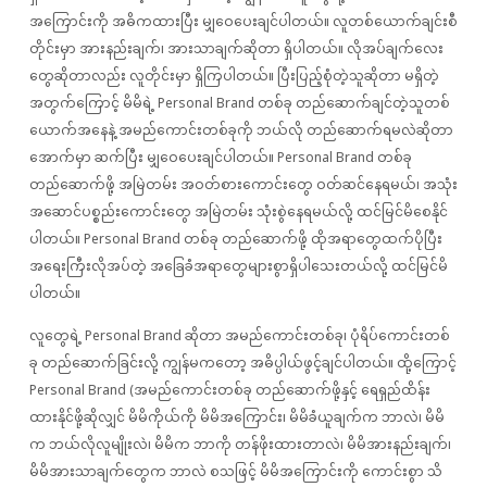
အကြောင်းကို အဓိကထားပြီး မျှဝေပေးချင်ပါတယ်။ လူတစ်ယောက်ချင်းစီ
တိုင်းမှာ အားနည်းချက်၊ အားသာချက်ဆိုတာ ရှိပါတယ်။ လိုအပ်ချက်လေး
တွေဆိုတာလည်း လူတိုင်းမှာ ရှိကြပါတယ်။ ပြီးပြည့်စုံတဲ့သူဆိုတာ မရှိတဲ့
အတွက်ကြောင့် မိမိရဲ့ Personal Brand တစ်ခု တည်ဆောက်ချင်တဲ့သူတစ်
ယောက်အနေနဲ့ အမည်ကောင်းတစ်ခုကို ဘယ်လို တည်ဆောက်ရမလဲဆိုတာ
အောက်မှာ ဆက်ပြီး မျှဝေပေးချင်ပါတယ်။ Personal Brand တစ်ခု
တည်‌ဆောက်ဖို့ အမြဲတမ်း အဝတ်စားကောင်းတွေ ဝတ်ဆင်နေရမယ်၊ အသုံး
အ‌ဆောင်ပစ္စည်းကောင်းတွေ အမြဲတမ်း သုံးစွဲနေရမယ်လို့ ထင်မြင်မိစေနိုင်
ပါတယ်။ Personal Brand တစ်ခု တည်‌ဆောက်ဖို့ ထိုအရာတွေထက်ပိုပြီး
အရေးကြီးလိုအပ်တဲ့ အခြေခံအရာတွေများစွာရှိပါသေးတယ်လို့ ထင်မြင်မိ
ပါတယ်။
လူတွေရဲ့ Personal Brand ဆိုတာ အမည်ကောင်းတစ်ခု၊ ပုံရိပ်ကောင်းတစ်
ခု တည်ဆောက်ခြင်းလို့ ကျွန်မကတော့ အဓိပ္ပါယ်ဖွင့်ချင်ပါတယ်။ ထို့ကြောင့်
Personal Brand (အမည်ကောင်းတစ်ခု တည်ဆောက်ဖို့နှင့် ရေရှည်ထိန်း
ထားနိုင်ဖို့ဆိုလျှင် မိမိကိုယ်ကို မိမိအကြောင်း၊ မိမိခံယူချက်က ဘာလဲ၊ မိမိ
က ဘယ်လိုလူမျိုးလဲ၊ မိမိက ဘာကို တန်ဖိုးထားတာလဲ၊ မိမိအားနည်းချက်၊
မိမိအားသာချက်တွေက ဘာလဲ စသဖြင့် မိမိအကြောင်းကို ကောင်းစွာ သိ