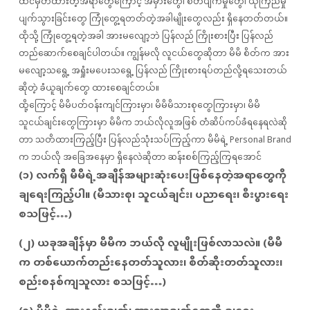
ထင်မှတ်ထားတဲ့အရာတွေကြောင့် အမှားတွေ၊ စိတ်ပျက်မှုတွေ၊ ယုံကြည်မှု
ပျက်သွားခြင်းတွေ ကြုံတွေ့ရတတ်တဲ့အခါမျိုးတွေလည်း ရှိနေတတ်တယ်။
ထိုသို့ ကြုံတွေ့ရတဲ့အခါ အားမလျော့ဘဲ ပြန်လည် ကြိုးစားပြီး ပြန်လည်
တည်ဆောက်စေချင်ပါတယ်။ ကျွန်မလို လူငယ်တွေဆိုတာ မိမိ စိတ်က အား
မလျော့သရွေ့ အရှုံးမပေးသရွေ့ ပြန်လည် ကြိုးစားရပ်တည်လို့ရသေးတယ်
ဆိုတဲ့ ခံယူချက်တွေ ထားစေချင်တယ်။
ထို့ကြောင့် မိမိပတ်ဝန်းကျင်ကြားမှာ၊ မိမိမိသားစုတွေကြားမှာ၊ မိမိ
သူငယ်ချင်းတွေကြားမှာ မိမိက ဘယ်လိုလူအဖြစ် တံဆိပ်ကပ်ခံရနေရလဲဆို
တာ သတိထားကြည့်ပြီး ပြန်လည်သုံးသပ်ကြည့်ကာ မိမိရဲ့ Personal Brand
က ဘယ်လို အခြေအနေမှာ ရှိနေလဲဆိုတာ ဆန်းစစ်ကြည့်ကြရအောင်
(၁) လက်ရှိ မိမိရဲ့အချိန်အများဆုံးပေးဖြစ်နေတဲ့အရာတွေကို
ချရေးကြည့်ပါ။ (မိသားစု၊ သူငယ်ချင်း၊ ပညာရေး၊ စီးပွားရေး
စသဖြင့်…)
(၂) ယခုအချိန်မှာ မိမိက ဘယ်လို လူမျိုးဖြစ်လာသလဲ။ (မိမိ
က တစ်ယောက်တည်းနေတတ်သူလား၊ စိတ်ဆိုးတတ်သူလား၊
စည်းစနစ်ကျသူလား စသဖြင့်…)