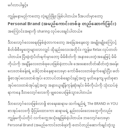
မင်္ဂလာပါရှင့်။
ကျွန်မနာမည်ကတော့ လဲ့ရည်ဖြိုး ဖြစ်ပါတယ်။ ဒီအပတ်မှာတော့
Personal Brand (အမည်ကောင်းတစ်ခု တည်ဆောက်ခြင်း)
အကြောင်းအရာကို sharing လုပ်ပေးချင်ပါတယ်။
ဒီဘလော့ဂ်လေးရေးဖြစ်ခဲ့တာကတော့ အခြေအနေတွေ အမျိုးမျိုးကြောင့်
စိတ်ဖိစီးမှုတွေများလာလျှင် ထိုနည်းလေးအတိုင်း ကျွန်မ Relax လုပ်တတ်
ပါတယ်။ ပြီးခဲ့တဲ့ပိတ်ရက်မှာတော့ မိမိစိတ်ကို အနားပေးတဲ့အနေဖြင့် မိမိ
ကိုယ်ကို အချိန်လေးတစ်ခုပေးဖြစ်ခဲ့တာပါ။ အေးဆေးတိတ်ဆိတ်တဲ့အခန်း
လေးတစ်ခန်းရဲ့ ဒေါင့်တစ်နေရာလေးမှာ ကော်ဖီလေးတစ်ခွက်ဖျော်ပြီး ဖတ်
ဖို့စာအုပ်လေးတစ်အုပ်၊ ဘောပင်တစ်ချောင်းနှင့်အတူ မှတ်နေကျ မှတ်စုစာ
အုပ်လေးတစ်အုပ်နှင့်အတူ အနားယူချိန်ကုန်ဆုံးရင်း မိမိကိုယ်ကို သုံးသပ်ခဲ့
ရာကနေ ဒီဘလော့ဂ်လေးကို မျှဝေပေးဖြစ်သွားပါတယ်။
ဒီဘလော့ဂ်လေးဖြစ်လာဖို့ စာရေးဆရာမ ထက်ရည်ရဲ့ The BRAND in YOU
စာအုပ်လေးကို မှီငြမ်းထားကာ ဆရာမရဲ့ နည်းလမ်းလေးတွေကိုလည်း
ကျွန်မကိုယ်တိုင် လက်‌တွေ့အသုံးချဖြစ်ခဲ့ပါတယ်။ ဘလော့ဂ်လေးမှာ
Personal Brand (အမည်ကောင်းတစ်ခု)ကို စတင်တည်ဆောက်ချင်တဲ့သူ