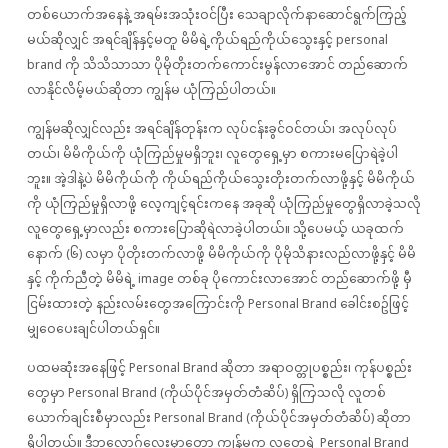
တစ်ယောက်အနေနဲ့ အရမ်းအသုံးဝင်ပြီး သေချာလိုက်နာဆောင်ရွက်ကြည့်
မယ်ဆိုလျှင် အရင်ချိန်နှင့်မတူ မိမိရဲ့ကိုယ်ရည်ကိုယ်သွေးနှင့် personal
brand ကို သိသိသာသာ ပိုမိုတိုးတက်ကောင်းမွန်လာအောင် တည်ဆောက်
လာနိုင်လိမ့်မယ်ဆိုတာ ကျွန်မ ယုံကြည်ပါတယ်။
ကျွန်မဆိုလျှင်လည်း အရင်ချိန်တုန်းက လုပ်ငန်းခွင်ဝင်တယ်၊ အလုပ်လုပ်
တယ်၊ မိမိကိုယ်ကို ယုံကြည်မှုမရှိဘူး၊ လူတွေရှေ့မှာ စကားမပြောရဲခဲ့ပါ
ဘူး။ အဲ့ဒါနဲ့ပဲ မိမိကိုယ်ကို ကိုယ်ရည်ကိုယ်သွေးတိုးတက်လာဖို့နှင့် မိမိကိုယ်
ကို ယုံကြည်မှုရှိလာဖို့ လေ့ကျင့်ရင်းကနေ အခုဆို ယုံကြည်မှုတွေရှိလာခဲ့သလို
လူတွေရှေ့မှာလည်း စကားပြောဆိုရဲလာခဲ့ပါတယ်။ သို့ပေမယ့် ယခုထက်
နောက် (၆) လမှာ ပိုတိုးတက်လာဖို့ မိမိကိုယ်ကို ပိုမိုသိနားလည်လာဖို့နှင့် မိမိ
နှင့် ကိုက်ညီတဲ့ မိမိရဲ့ image တစ်ခု ပိုကောင်းလာအောင် တည်ဆောက်ဖို့ မှီ
ငြမ်းထားတဲ့ နည်းလမ်းတွေအကြောင်းကို Personal Brand ခေါင်းစဥ်ဖြင့်
မျှဝေပေးချင်ပါတယ်ရှင်။
ပထမဆုံးအနေဖြင့် Personal Brand ဆိုတာ အရာဝတ္တုပစ္စည်း၊ ကုန်ပစ္စည်း
တွေမှာ Personal Brand (ကိုယ်ပိုင်အမှတ်တံဆိပ်) ရှိကြသလို လူတစ်
ယောက်ချင်းစီမှာလည်း Personal Brand (ကိုယ်ပိုင်အမှတ်တံဆိပ်) ဆိုတာ
ရှိပါတယ်။ ဒီဘလော့ဂ်လေးမှာတော့ ကျွန်မက လူတွေရဲ့ Personal Brand