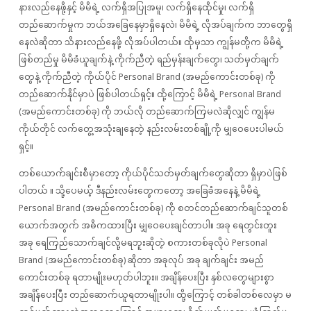
နားလည်နေဖို့နှင့် မိမိရဲ့ လက်ရှိအပြုအမူ၊ လက်ရှိနေထိုင်မှု၊ လက်ရှိ
တည်ဆောက်မှုက ဘယ်အခြေနေမှာရှိနေလဲ၊ မိမိရဲ့ လိုအပ်ချက်က ဘာတွေရှိ
နေလဲဆိုတာ သိနားလည်နေဖို့ လိုအပ်ပါတယ်။ ထိုမှသာ ကျွန်မတို့က မိမိရဲ့
ဖြစ်တည်မှု မိမိခံယူချက်နဲ့ ကိုက်ညီတဲ့ ရည်မှန်းချက်တွေ၊ သတ်မှတ်ချက်
တွေနဲ့ ကိုက်ညီတဲ့ ကိုယ်ပိုင် Personal Brand (အမည်ကောင်းတစ်ခု) ကို
တည်ဆောက်နိုင်မှာပဲ ဖြစ်ပါတယ်ရှင့်။ ထို့ကြောင့် မိမိရဲ့ Personal Brand
(အမည်ကောင်းတစ်ခု) ကို ဘယ်လို တည်ဆောက်ကြမလဲဆိုလျှင် ကျွန်မ
ကိုယ်တိုင် လက်တွေ့အသုံးချနေတဲ့ နည်းလမ်းတစ်ချို့ကို မျှဝေပေးပါမယ်
ရှင့်။
တစ်ယောက်ချင်းစီမှာတော့ ကိုယ်ပိုင်သတ်မှတ်ချက်တွေဆိုတာ ရှိမှာပဲဖြစ်
ပါတယ် ။ သို့ပေမယ့် ဒီနည်းလမ်းတွေကတော့ အခြေခံအနေနဲ့ မိမိရဲ့
Personal Brand (အမည်ကောင်းတစ်ခု) ကို စတင်တည်ဆောက်ချင်သူတစ်
ယောက်အတွက် အဓိကထားပြီး မျှဝေပေးချင်တာပါ။ အခု ရေတွင်းတူး
အခု ရေကြည်သောက်ချင်လို့မရဘူးဆိုတဲ့ စကားတစ်ခုလိုပဲ Personal
Brand (အမည်ကောင်းတစ်ခု) ဆိုတာ အခုလုပ် အခု ချက်ချင်း အမည်
ကောင်းတစ်ခု ရတာမျိုးမဟုတ်ပါဘူး။ အချိန်ပေးပြီး နှစ်လတွေများစွာ
အချိန်ပေးပြီး တည်ဆောက်ယူရတာမျိုးပါ။ ထို့ကြောင့် တစ်ခါတစ်လေမှာ မ