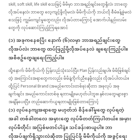
skill, soft skill, life skill စသဖြင့် မိမိမှာ ဘာအရည်ချင်းတွေရှိလဲ၊ ဘာတွေ
လိုအပ်နေလဲ၊ ဘာတွေ လေ့ကျင့်ဖို့လိုမလဲ၊ မိမိကိုယ်ကို ဘယ်လို စီမံခန့်ခွဲမလဲ
စသဖြင့် ကျွမ်းကျင်မှုတွေလည်း လိုအပ်တာကြောင့် အောက်ပါနည်းလမ်း
တွေကို လုပ်‌ဆောင်ကြည့်ကြရအောင်
(၁) အခုကနေစပြီး နောက် (၆)လမှာ ဘာအရည်ချင်းတွေ
လိုအပ်လဲ၊ ဘာတွေ ထပ်ဖြည့်ဖို့လိုအပ်နေလဲ ချရေးကြည့်ပါ။
အစီစဥ်တွေချရေးကြည့်ပါ။
ထို့နောက် မိမိကိုယ်ကို ပြန်လည်သုံးသပ်ပြီး Plan ပြန်လည်ချပါ။ မိမိဖြစ်ချင်
တဲ့ အကြောင်းအရာတွေကလည်း မိမိနဲ့ကိုက်ညီနေဖို့လည်း လိုအပ်ပါတယ်။
ထို့ပြင် Personal Brand (အမည်ကောင်းတစ်ခု) ဆိုတာ အခုလုပ် အခု
ချက်ချင်း အမည်ကောင်းတစ်ခု ရတာမျိုးမဟုတ်ပါဘူး။ နှစ်လတွေများစွာ
အချိန်ပေးပြီး တည်ဆောက်ယူရတာမျိုးဖြစ်တာကြောင့်
(၁) လုပ်နေကျအရာတွေ မဟုတ်ဘဲ စိန်ခေါ်မှုတွေ လုပ်ရတဲ့
အခါ တစ်ခါတလေ အမှားတွေ လုပ်မိတတ်ကြပါတယ်။ အမှား
လုပ်မိတိုင်း အပြစ်မတင်ပါနဲ့။ သင်ခန်းစာယူပါ။ ဘာ
လိုအပ်ချက်ရှိသွားလဲဆိုတာ ပြုပြင်ဖို့ မိမိကိုယ်ကို အခွင့်ရေး