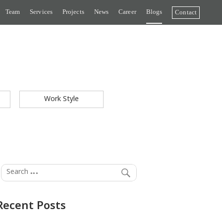
Team
Services
Projects
News
Career
Blogs
Contact
Work Style
Recent Posts