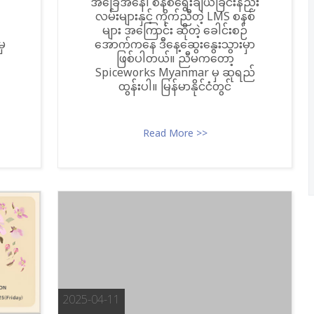
အခြေအနေ၊ စနစ်ရွေးချယ်ခြင်းနည်း
လမ်းများနှင့် ကိုက်ညီတဲ့ LMS စနစ်
များ အကြောင်း ဆိုတဲ့ ခေါင်းစဉ်
ှ
အောက်ကနေ ဒီနေ့ဆွေးနွေးသွားမှာ
ဖြစ်ပါတယ်။ ညီမကတော့
Spiceworks Myanmar မှ ဆုရည်
ထွန်းပါ။ မြန်မာနိုင်ငံတွင်
Read More >>
2025-04-11