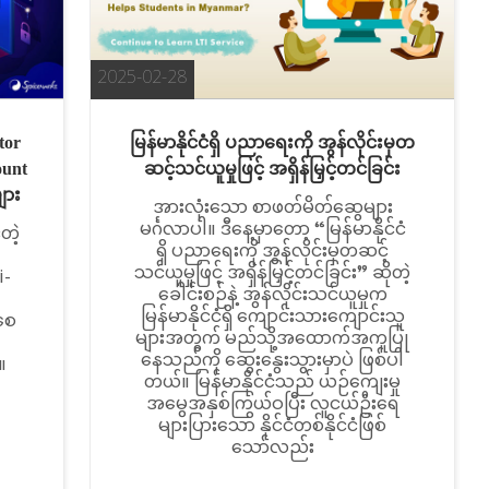
2025-02-28
tor
မြန်မာနိုင်ငံရှိ ပညာရေးကို အွန်လိုင်းမှတ
ount
ဆင့်သင်ယူမှုဖြင့် အရှိန်မြှင့်တင်ခြင်း
ျား
အားလုံးသော စာဖတ်မိတ်ဆွေများ
မင်္ဂလာပါ။ ဒီနေ့မှာတော့ “မြန်မာနိုင်ငံ
တဲ့
ရှိ ပညာရေးကို အွန်လိုင်းမှတဆင့်
သင်ယူမှုဖြင့် အရှိန်မြှင့်တင်ခြင်း” ဆိုတဲ့
i-
ခေါင်းစဉ်နဲ့ အွန်လိုင်းသင်ယူမှုက
၏
မြန်မာနိုင်ငံရှိ ကျောင်းသားကျောင်းသူ
ံစေ
များအတွက် မည်သို့အထောက်အကူပြု
နေသည်ကို ဆွေးနွေးသွားမှာပဲ ဖြစ်ပါ
်။
တယ်။ မြန်မာနိုင်ငံသည် ယဉ်ကျေးမှု
အမွေအနှစ်ကြွယ်ဝပြီး လူငယ်ဦးရေ
များပြားသော နိုင်ငံတစ်နိုင်ငံဖြစ်
သော်လည်း