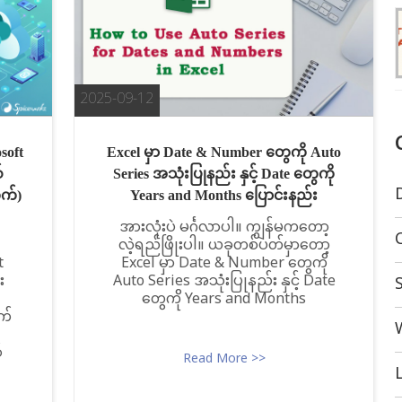
2025-09-12
soft
Excel မှာ Date & Number တွေကို Auto
်
Series အသုံးပြုနည်း နှင့် Date တွေကို
ွက်)
Years and Months ပြောင်းနည်း
အားလုံးပဲ မင်္ဂလာပါ။ ကျွန်မကတော့
လဲ့ရည်ဖြိုးပါ။ ယခုတစ်ပတ်မှာတော့
t
Excel မှာ Date & Number တွေကို
း
Auto Series အသုံးပြုနည်း နှင့် Date
တွေကို Years and Months
က်
်
Read More >>
L