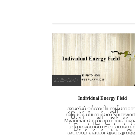
2025-02-07
Individual Energy Field
အားလုံးပဲ မင်္ဂလာပါ။ ကျွန်မကတေ
အိဖြိုးမွန် ပါ။ ကျွန်မတို့ Spicewo
Myanmar မှ နည်းပညာပိုင်းဆိုင်ရာနှ
အခြားအထွေထွေ ဗဟုသုတတွေကိ
အပတ်စဥ် ရေးသား မျှဝေလျက်ရှိ