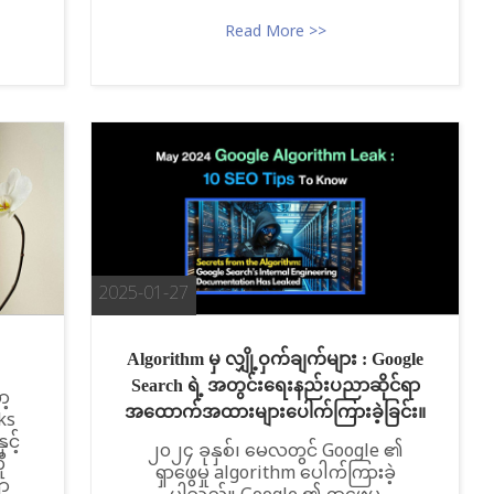
Read More >>
2025-01-27
Algorithm မှ လျှို့ဝှက်ချက်များ : Google
Search ရဲ့ အတွင်းရေးနည်းပညာဆိုင်ရာ
ာ့
အထောက်အထားများပေါက်ကြားခဲ့ခြင်း။
rks
င့်
၂၀၂၄ ခုနှစ်၊ မေလတွင် Google ၏
ု
ရှာဖွေမှု algorithm ပေါက်ကြားခဲ့
ရာ