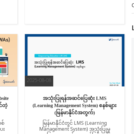
2025-08-08
site
အသုံးပြုရန်အဆင်ပြေဆုံး LMS
်တဲ့
(Learning Management System) စနစ်များ
(မြန်မာနိုင်ငံအတွက်)
တစ်
မြန်မာနိုင်ငံတွင် LMS (Learning
ပေး
Management System) အသုံးပြုမှု