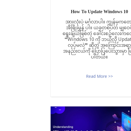
How To Update Windows 10
အားလုံးပဲ မင်္ဂလာပါ။ ကျွန်မကတေ
အိဖြိုးမွန် ပါ။ ယခုတစ်ပတ် မျှဝေဖို
ရွေးချယ်ဖြစ်တဲ့ ခေါင်းစဉ်လေးကတ
“Windows 10 ကို ဘယ်လို Upda
လုပ်မလဲ” ဆိုတဲ့ အကြောင်းအရာ
အနည်းငယ်ကို ပြောပြပေးသွားမှာ ဖ
ပါတယ်။
Read More >>