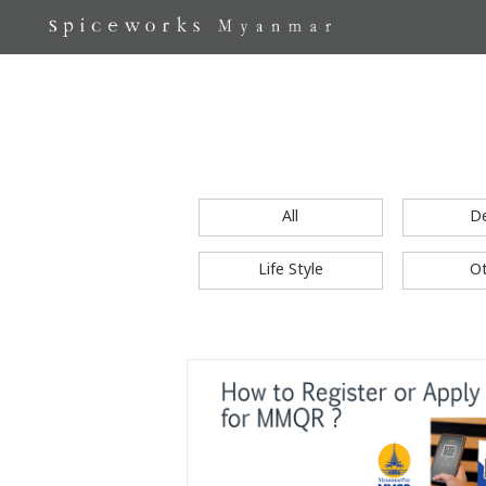
All
D
Life Style
O
S
k
i
p