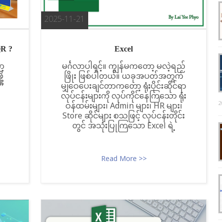
2025-11-21
QR ?
Excel
ာ့
မင်္ဂလာပါရှင့်။ ကျွန်မကတော့ မလဲ့ရည်
့
ဖြိုး ဖြစ်ပါတယ်။ ယခုအပတ်အတွက်
 ”
မျှဝေပေးချင်တာကတော့ ရုံးပိုင်းဆိုင်ရာ
လုပ်ငန်းများကို လုပ်ကိုင်နေကြသော ရုံး
2
ဝန်ထမ်းများ၊ Admin များ၊ HR များ၊
Store ဆိုင်များ စသဖြင့် လုပ်ငန်းတိုင်း
တွင် အသုံးပြုကြသော Excel ရဲ့
Read More >>