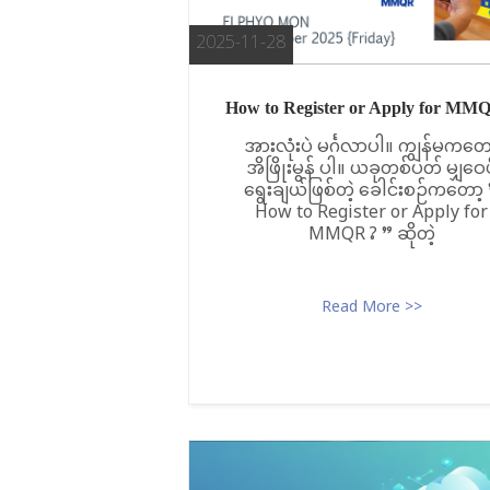
t
o
2025-11-28
c
o
How to Register or Apply for MM
n
အားလုံးပဲ မင်္ဂလာပါ။ ကျွန်မကတေ
t
အိဖြိုးမွန် ပါ။ ယခုတစ်ပတ် မျှဝေဖို
ရွေးချယ်ဖြစ်တဲ့ ခေါင်းစဉ်ကတော့
e
How to Register or Apply for
n
MMQR ? ” ဆိုတဲ့
t
Read More >>