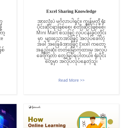
Excel Sharing Knowledge
ာ့
အားလုံးပဲ မင်္ဂလာပါရှင့်။ ကျွန်မတို့ ရုံး
့
ပိုင်းဆိုင်ရာဖြစ်စေ၊ စတိုးဆိုင်ဖြစ်စေ၊
ော့
Mini Mart စသဖြင့် လုပ်ငန်းခွင်တိုင်း
te
မှာ များသောအားဖြင့် အလုပ်ခေါ်တဲ့
အခါ အခြေခံအားဖြင့် Excel ကတော့
ြစ်
အနည်းဆုံး တတ်မြောက်ထားမှ အလုပ်
ခေါ်ကြတာ တွေ့မြင်ရပါတယ်။ ရုံးပိုင်း
တွေမှာ အလုပ်လုပ်နေတဲ့သူ၊
Read More >>