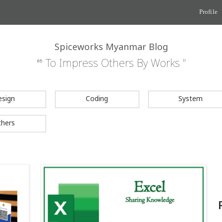
Profile
Spiceworks Myanmar Blog
“ To Impress Others By Works "
esign
Coding
System
thers