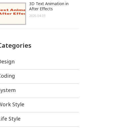
3D Text Animation in
After Effects
2026-04-03
Categories
Design
Coding
System
Work Style
ife Style