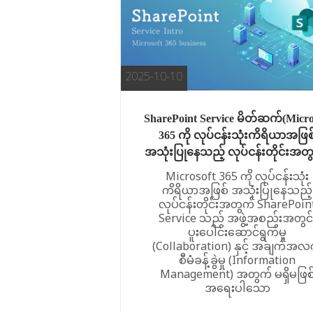
2025-10-10
SharePoint Service မိတ်ဆက်(Micro
365 ကို လုပ်ငန်းသုံးကိရိယာအဖြစ
အသုံးပြုနေသည့် လုပ်ငန်းတိုင်းအတ
Microsoft 365 ကို လုပ်ငန်းသုံး
ကိရိယာအဖြစ် အသုံးပြုနေသည့်
လုပ်ငန်းတိုင်းအတွက် SharePoin
Service သည် အဖွဲ့အစည်းအတွင်
ပူးပေါင်းဆောင်ရွက်မှု
(Collaboration) နှင့် အချက်အလ
စီမံခန့်ခွဲမှု (Information
Management) အတွက် မရှိမဖြစ
အရေးပါသော