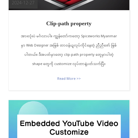
2024-12-27
Clip-path property
အားလုံးပဲ မင်္ဂလာပါ။ ကျွန်တော်ကတော့ Spiceworks Myanmar
မှာ Web Designer အဖြစ် တာဝန်ယူလုပ်ကိုင်နေတဲ့ ညီညီ‌ဇော် ဖြစ်
ပါတယ်။ ဒီအပတ်မှာတော့ clip-path property တွေမှာပါတဲ့
shape တွေကို customize လုပ်တာနဲ့ပတ်သက်ပြီး
Read More >>