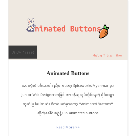
2025-10-03
Animated Buttons
အားလုံးပဲ မင်္ဂလာပါ။ ညီမကတော့ Spiceworks Myanmar မှာ
Junior Web Designer အဖြစ် တာဝန်ယူလုပ်ကိုင်နေတဲ့ ခိုင်သဥ္ဇာ
သွယ် ဖြစ်ပါတယ်။ ဒီတစ်ပတ်မှာတော့ “Animated Buttons”
ဆိုတဲ့ခေါင်းစဉ်နဲ့ CSS animated buttons
Read More >>