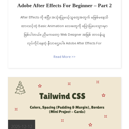
Adobe After Effects For Beginner – Part 2
After Effects ကို စပြီး အသုံးပြုမယ့်သူတွေအတွက် မဖြစ်မနေသိ
ထားသင့်တဲ့ Basic Animation လေးတွေကို ပြောပြပေးသွားမှာ
ဖြစ်ပါတယ်။ ညီမကတော့ Web Designer အဖြစ် တာဝန်ယူ
လုပ်ကိုင်နေတဲ့ နီလာဌေးပါ။ Adobe After Effects For
Read More >>
2025-12-12