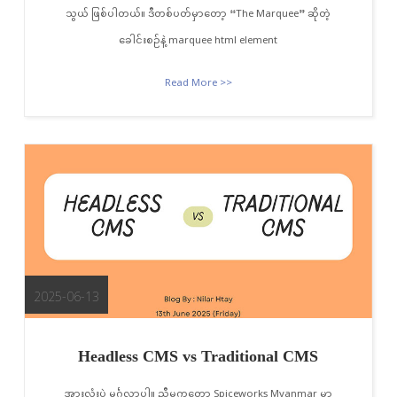
သွယ် ဖြစ်ပါတယ်။ ဒီတစ်ပတ်မှာတော့ “The Marquee” ဆိုတဲ့
ခေါင်းစဉ်နဲ့ marquee html element
Read More >>
2025-06-13
Headless CMS vs Traditional CMS
အားလုံးပဲ မင်္ဂလာပါ။ ညီမကတော့ Spiceworks Myanmar မှာ