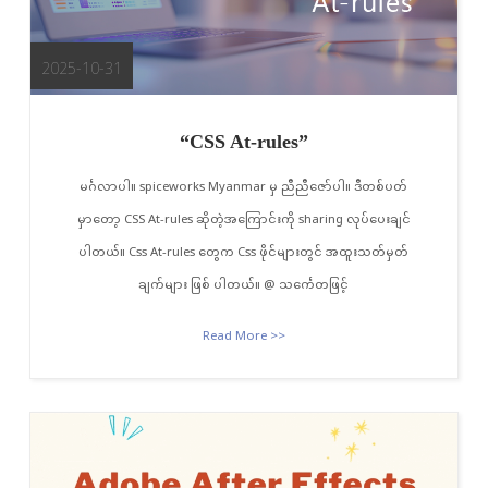
2025-10-31
“CSS At-rules”
မင်္ဂလာပါ။ spiceworks Myanmar မှ ညီညီဇော်ပါ။ ဒီတစ်ပတ်
မှာတော့ CSS At-rules ဆိုတဲ့အကြောင်းကို sharing လုပ်ပေးချင်
ပါတယ်။ Css At-rules တွေက Css ဖိုင်များတွင် အထူးသတ်မှတ်
ချက်များ ဖြစ် ပါတယ်။ @ သင်္ကေတဖြင့်
Read More >>