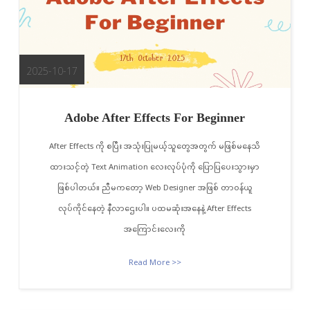
2025-10-17
Adobe After Effects For Beginner
After Effects ကို စပြီး အသုံးပြုမယ့်သူတွေအတွက် မဖြစ်မနေသိ
ထားသင့်တဲ့ Text Animation လေးလုပ်ပုံကို ပြောပြပေးသွားမှာ
ဖြစ်ပါတယ်။ ညီမကတော့ Web Designer အဖြစ် တာဝန်ယူ
လုပ်ကိုင်နေတဲ့ နီလာဌေးပါ။ ပထမဆုံးအနေနဲ့ After Effects
အကြောင်းလေးကို
Read More >>