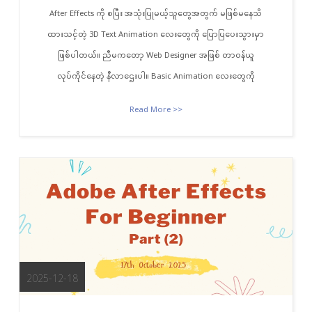
After Effects ကို စပြီး အသုံးပြုမယ့်သူတွေအတွက် မဖြစ်မနေသိ
ထားသင့်တဲ့ 3D Text Animation လေးတွေကို ပြောပြပေးသွားမှာ
ဖြစ်ပါတယ်။ ညီမကတော့ Web Designer အဖြစ် တာဝန်ယူ
လုပ်ကိုင်နေတဲ့ နီလာဌေးပါ။ Basic Animation လေးတွေကို
Read More >>
2025-12-18