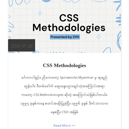
2024-07-26
CSS Methodologies
မင်္ဂလာပါရှင့်။ ညီမကတော့ Spiceworks Myanmar မှ ဆုရည်
ထွန်းပါ။ ဒီတစ်ခေါက် ဆွေးနွေးသွားချင်တဲ့အကြောင်းအရာ
ကတော့ CSS Methodologies ဆိုတဲ့ အကြောင်းပဲဖြစ်ပါတယ်။
၁၉၉၄ ခုနှစ်ကနေ စတင်အဆိုပြုခဲ့ပြီး ၁၉၉၆ ခုနှစ် ဒီဇင်ဘာလက
နေစပြီး CSS1 အဖြစ်
Read More >>