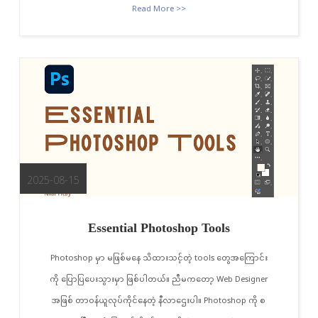
Read More >>
2025-08-15
Essential Photoshop Tools
Photoshop မှာ မဖြစ်မနေ သိထားသင့်တဲ့ tools တွေအကြောင်း
ကို ပြောပြပေးသွားမှာ ဖြစ်ပါတယ်။ ညီမကတော့ Web Designer
အဖြစ် တာဝန်ယူလုပ်ကိုင်နေတဲ့ နီလာဌေးပါ။ Photoshop ကို စ