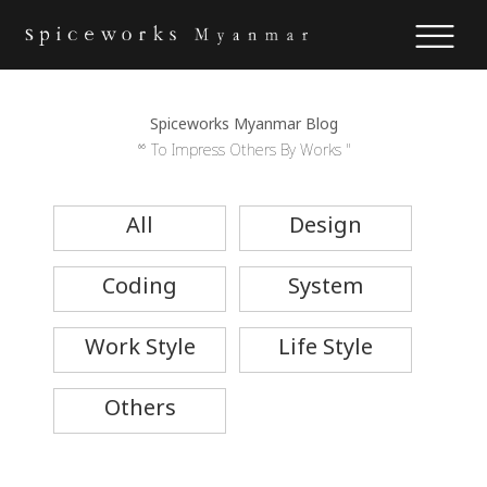
Spiceworks Myanmar Blog
“ To Impress Others By Works "
All
Design
Coding
System
Work Style
Life Style
Others