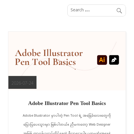
S
k
i
p
t
o
c
o
n
t
e
2026-07-24
n
t
Adobe Illustrator Pen Tool Basics
Adobe Illustrator မှာပါတဲ့ Pen Tool ရဲ့ အခြေခံလေးတွေကို
ပြောပြပေးသွားမှာ ဖြစ်ပါတယ်။ ညီမကတော့ Web Designer
အဖြစ် တာဝန်ယူလုပ်ကိုင်နေတဲ့ နီလာဌေးပါ။ ပထမဆုံးအနေနဲ့