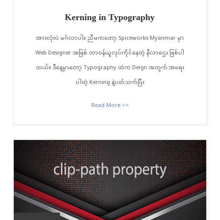
Kerning in Typography
အားလုံးပဲ မင်္ဂလာပါ။ ညီမကတော့ Spiceworks Myanmar မှာ
Web Designer အဖြစ် တာဝန်ယူလုပ်ကိုင်နေတဲ့ နီလာဌေး ဖြစ်ပါ
တယ်။ ဒီနေ့မှာတော့ Typography ထဲက Deign အတွက် အရေး
ပါတဲ့ Kerning နဲ့ပတ်သက်ပြီး
Read More >>