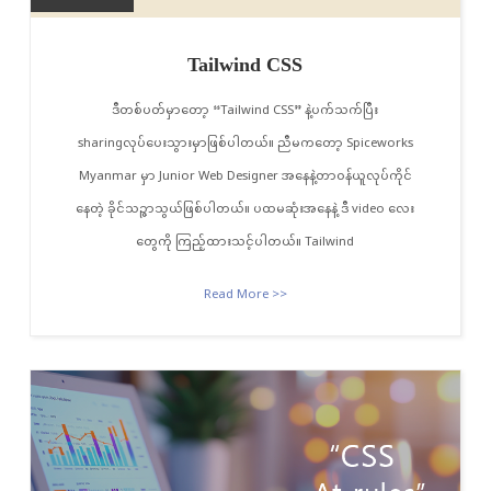
Tailwind CSS
ဒီတစ်ပတ်မှာတော့ “Tailwind CSS” နဲ့ပက်သက်ပြီး
sharingလုပ်‌ပေးသွားမှာဖြစ်ပါတယ်။ ညီမကတော့ Spiceworks
Myanmar မှာ Junior Web Designer အနေနဲ့တာဝန်ယူလုပ်ကိုင်
နေတဲ့ ခိုင်သဉ္ဇာသွယ်ဖြစ်ပါတယ်။ ပထမဆုံးအနေနဲ့ ဒီ video လေး
တွေကို ကြည့်ထားသင့်ပါတယ်။ Tailwind
Read More >>