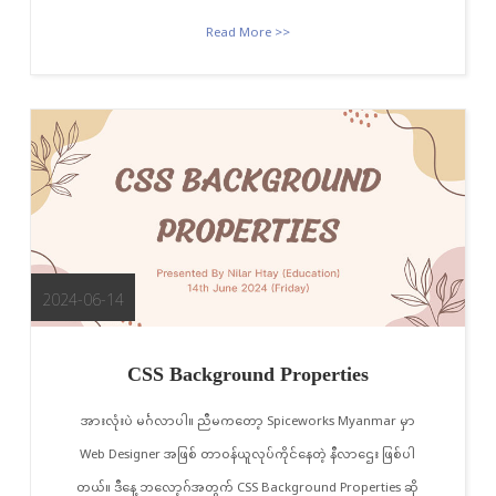
Read More >>
2024-06-14
CSS Background Properties
အားလုံးပဲ မင်္ဂလာပါ။ ညီမကတော့ Spiceworks Myanmar မှာ
Web Designer အဖြစ် တာဝန်ယူလုပ်ကိုင်နေတဲ့ နီလာဌေး ဖြစ်ပါ
တယ်။ ဒီနေ့ ဘလော့ဂ်အတွက် CSS Background Properties ဆို