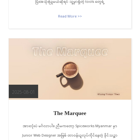
ပြီးအသုံးပြုမယ်ဆိုရင် သူ့မှာရှိတဲ့ tools တွေရဲ့
Read More >>
2025-08-01
The Marquee
အားလုံးပဲ မင်္ဂလာပါ။ ညီမကတော့ Spiceworks Myanmar မှာ
Junior Web Designer အဖြစ် တာဝန်ယူလုပ်ကိုင်နေတဲ့ ခိုင်သဉ္ဇာ