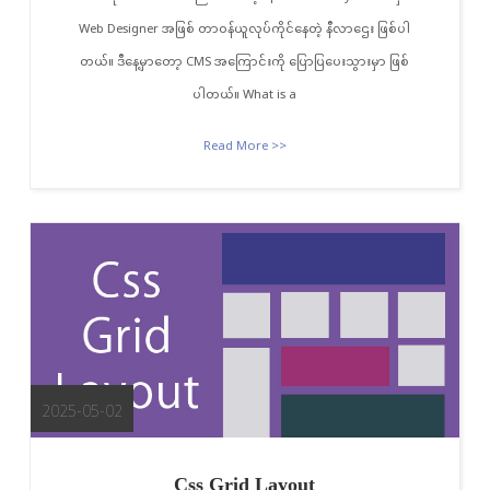
Web Designer အဖြစ် တာဝန်ယူလုပ်ကိုင်နေတဲ့ နီလာဌေး ဖြစ်ပါ
တယ်။ ဒီနေ့မှာတော့ CMS အကြောင်းကို ပြောပြပေးသွားမှာ ဖြစ်
ပါတယ်။ What is a
Read More >>
2025-05-02
Css Grid Layout