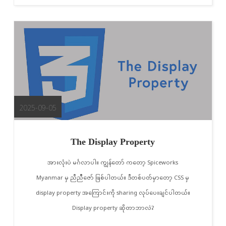
2025-09-05
The Display Property
အားလုံးပဲ မင်္ဂလာပါ။ ကျွန်တော် ကတော့ Spiceworks
Myanmar မှ ညီညီီဇော် ဖြစ်ပါတယ်။ ဒီတစ်ပတ်မှာတော့ CSS မှ
display property အကြောင်းကို sharing လုပ်ပေးချင်ပါတယ်။
Display property ဆိုတာဘာလဲ?