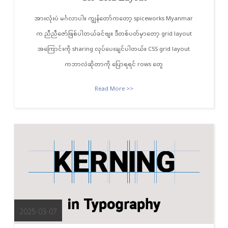
အားလုံးပဲ မင်္ဂလာပါ။ ကျွန်တော်က‌တော့ spiceworks Myanmar
က ညီညီဇော်ဖြစ်ပါတယ်ခင်ဗျ။ ဒီတစ်ပတ်မှာတော့ grid layout
အကြောင်းကို sharing လုပ်ပေးချင်ပါတယ်။ CSS grid layout
ကဘာလဲဆိုတာကို ပြောရရင် rows တွေ
Read More >>
2025-03-07