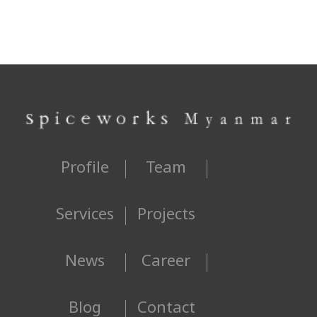
Profile
Team
Services
Projects
News
Career
Blog
Contact