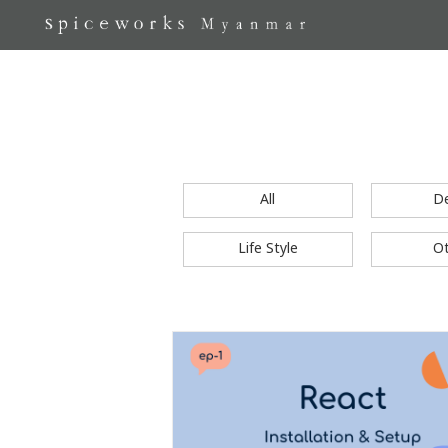
All
D
Life Style
O
S
k
i
p