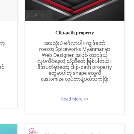
2024-12-27
Clip-path property
ော့
အားလုံးပဲ မင်္ဂလာပါ။ ကျွန်တော်
ာ
ကတော့ Spiceworks Myanmar မှာ
Web Designer အဖြစ် တာဝန်ယူ
လုပ်ကိုင်နေတဲ့ ညီညီ‌ဇော် ဖြစ်ပါတယ်။
င်
ဒီအပတ်မှာတော့ clip-path property
တွေမှာပါတဲ့ shape တွေကို
customize လုပ်တာနဲ့ပတ်သက်ပြီး
Read More >>