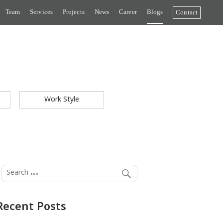
Team
Services
Projects
News
Career
Blogs
Contact
Work Style
Recent Posts