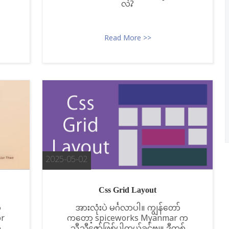
လဲ?
Read More >>
2025-05-02
Css Grid Layout
့
အားလုံးပဲ မင်္ဂလာပါ။ ကျွန်တော်
or
က‌တော့ spiceworks Myanmar က