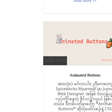
Read More >>
2025-10-03
Animated Buttons
အားလုံးပဲ မင်္ဂလာပါ။ ညီမကတော
Spiceworks Myanmar မှာ Juni
Web Designer အဖြစ် တာဝန်ယ
လုပ်ကိုင်နေတဲ့ ခိုင်သဥ္ဇာသွယ် ဖြစ်
တယ်။ ဒီတစ်ပတ်မှာတော့ “Animat
Buttons” ဆိုတဲ့ခေါင်းစဉ်နဲ့ CSS