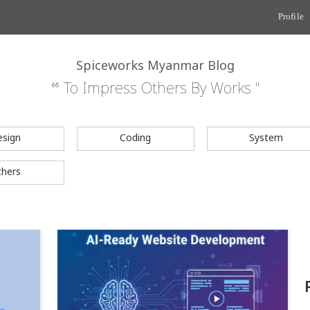
Profile
Spiceworks Myanmar Blog
“ To Impress Others By Works "
esign
Coding
System
thers