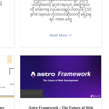
ူ
ညီညီဇော်ဖြစ်ပါတယ်ခင်ဗျ။ ဒီတစ်
ပါ
ပတ်မှာတော့ grid layout အကြောင်း
ကို sharing လုပ်ပေးချင်ပါတယ်။ CSS
grid layout ကဘာလဲဆိုတာကို ပြောရ
ရင် rows တွေ
Read More >>
2025-02-21
nes
Astro Framework : The Future of Web