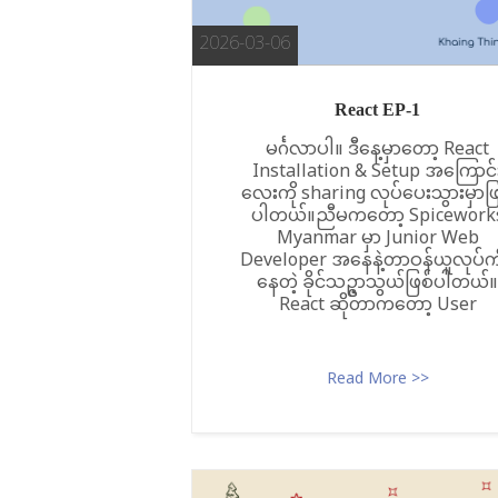
t
o
2026-03-06
c
o
React EP-1
n
မင်္ဂလာပါ။ ဒီနေ့မှာတော့ React
t
Installation & Setup အကြောင်
လေးကို sharing လုပ်ပေးသွားမှာဖြ
e
ပါတယ်။ညီမကတော့ Spicework
n
Myanmar မှာ Junior Web
t
Developer အနေနဲ့တာဝန်ယူလုပ်ကို
နေတဲ့ ခိုင်သဥ္ဇာသွယ်ဖြစ်ပါတယ်။
React ဆိုတာကတော့ User
Read More >>