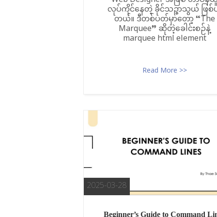
Web Designer အဖြစ် တာဝန်ယ
လုပ်ကိုင်နေတဲ့ ခိုင်သဉ္ဇာသွယ် ဖြစ်
တယ်။ ဒီတစ်ပတ်မှာတော့ “The
Marquee” ဆိုတဲ့ခေါင်းစဉ်နဲ့
marquee html element
Read More >>
2025-03-28
Beginner’s Guide to Command Li