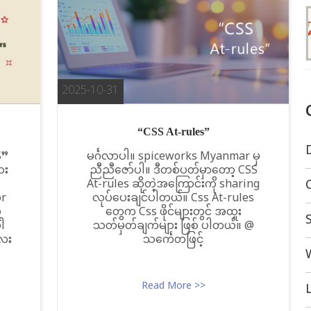
2025-10-31
“CSS At-rules”
S”
မင်္ဂလာပါ။ spiceworks Myanmar မှ
ား
ညီညီဇော်ပါ။ ဒီတစ်ပတ်မှာတော့ CSS
At-rules ဆိုတဲ့အကြောင်းကို sharing
or
လုပ်ပေးချင်ပါတယ်။ Css At-rules
ူ
တွေက Css ဖိုင်များတွင် အထူး
ပါ
သတ်မှတ်ချက်များ ဖြစ် ပါတယ်။ @
လေး
သင်္ကေတဖြင့်
Read More >>
L