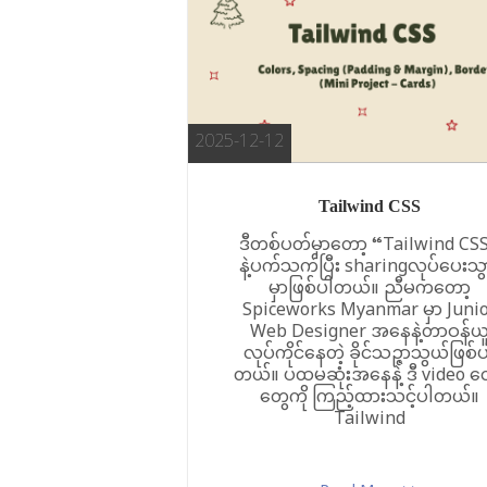
2025-12-12
Tailwind CSS
ဒီတစ်ပတ်မှာတော့ “Tailwind CS
နဲ့ပက်သက်ပြီး sharingလုပ်‌ပေးသွ
မှာဖြစ်ပါတယ်။ ညီမကတော့
Spiceworks Myanmar မှာ Juni
Web Designer အနေနဲ့တာဝန်ယ
လုပ်ကိုင်နေတဲ့ ခိုင်သဉ္ဇာသွယ်ဖြစ်
တယ်။ ပထမဆုံးအနေနဲ့ ဒီ video 
တွေကို ကြည့်ထားသင့်ပါတယ်။
Tailwind