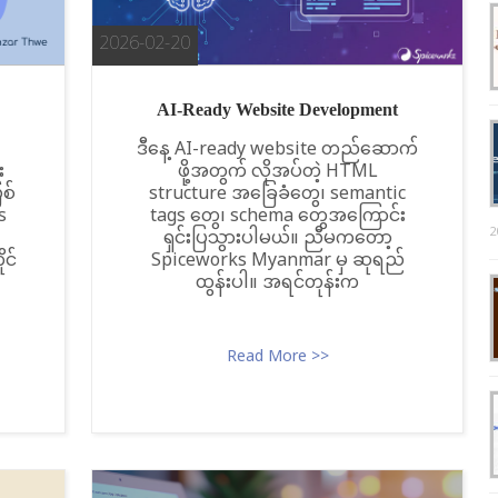
2026-02-20
AI-Ready Website Development
ဒီနေ့ AI-ready website တည်ဆောက်
း
ဖို့အတွက် လိုအပ်တဲ့ HTML
စ်
structure အခြေခံတွေ၊ semantic
s
tags တွေ၊ schema တွေအကြောင်း
2
ရှင်းပြသွားပါမယ်။ ညီမကတော့
င်
Spiceworks Myanmar မှ ဆုရည်
ထွန်းပါ။ အရင်တုန်းက
Read More >>