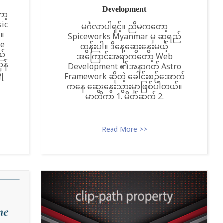
Development
ော့
ic
မင်္ဂလာပါရှင့်။ ညီမကတော့
်။
Spiceworks Myanmar မှ ဆုရည်
ne
ထွန်းပါ။ ဒီနေ့ဆွေးနွေးမယ့်
ည်
အကြောင်းအရာကတော့ Web
ှန်
Development ၏အနာဂတ် Astro
ြု
Framework ဆိုတဲ့ ခေါင်းစဉ်အောက်
ကနေ ဆွေးနွေးသွားမှာဖြစ်ပါတယ်။
မာတိကာ 1. မိတ်ဆက် 2.
Read More >>