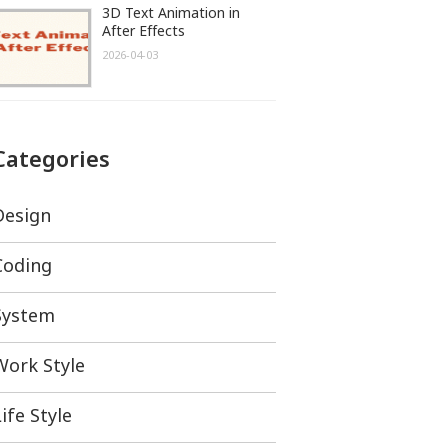
3D Text Animation in
After Effects
2026-04-03
Categories
Design
Coding
System
Work Style
ife Style