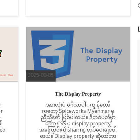
2025-09-05
The Display Property
့
အားလုံးပဲ မင်္ဂလာပါ။ ကျွန်တော်
or
ကတော့ Spiceworks Myanmar မှ
ူ
ညီညီီဇော် ဖြစ်ပါတယ်။ ဒီတစ်ပတ်မှာ
ပါ
တော့ CSS မှ display property
ed
အကြောင်းကို sharing လုပ်ပေးချင်ပါ
တယ်။ Display property ဆိုတာဘာ