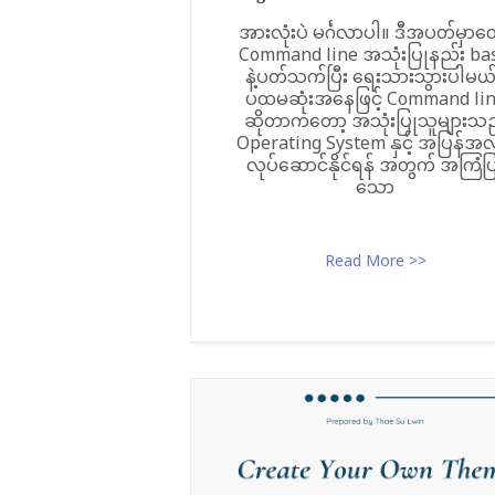
အားလုံးပဲ မင်္ဂလာပါ။ ဒီအပတ်မှာတ
Command line အသုံးပြုနည်း bas
နဲ့ပတ်သက်ပြီး ရေးသားသွားပါမယ
ပထမဆုံးအနေဖြင့် Command li
ဆိုတာကတော့ အသုံးပြုသူများသ
Operating System နှင့် အပြန်အလ
လုပ်ဆောင်နိုင်ရန် အတွက် အကြံပ
သော
Read More >>