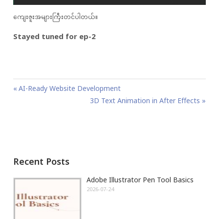
ကျေးဇူးအများကြီးတင်ပါတယ်။
Stayed tuned for ep-2
P
P
AI-Ready Website Development
o
r
N
3D Text Animation in After Effects
s
e
e
t
v
x
n
i
t
a
o
P
Recent Posts
v
u
o
i
s
s
Adobe Illustrator Pen Tool Basics
g
P
t
2026-07-24
a
o
:
t
s