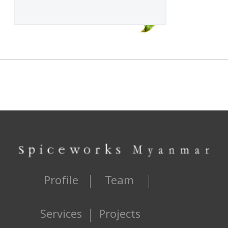
Profile
Team
Services
Projects