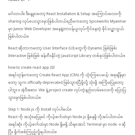
မင်္ဂလာပါ။ ဒီနေ့မှာတော့ React Installation & Setup အကြောင်းလေးကို
sharing လုပ်ပေးသွားမှာဖြစ်ပါတယ်။ညီမကတော့ Spiceworks Myanmar
မှာ Junior Web Developer အနေနဲ့တာဝန်ယူလုပ်ကိုင်နေတဲ့ ခိုင်သဥ္ဇာသွယ်
ဖြစ်ပါတယ်။
React ဆိုတာကတော့ User Interface (UI) တွေကို Dynamic ဖြစ်ဖြစ်၊
Interactive ဖြစ်ဖြစ် ဖန်တီးနိုင်တဲ့ JavaScript Library တစ်ခုပဲဖြစ်ပါတယ်။
how to create react app ???
အရင်တုန်းကတော့ Create React App (CRA) ကို သုံးကြပေမယ့် အခုချိန်မှာ
တော့ သူက officially deprecated ဖြစ်သွားပြီမို့လို့ သုံးဖို့ အကြံမပြုတော့
ပါဘူး ။ အဲ့ဒီအစား Vite နဲ့ project create လုပ်တဲ့နည်းလမ်းလေးကို ပြောပြ
သွားမှာဖြစ်ပါတယ်။
Step 1: Node.js ကို Install လုပ်ပါမယ်။
React ကို အသုံးမပြုခင် ကိုယ့်စက်ထဲမှာ Node.js ရှိနေဖို့ လိုအပ်ပါတယ်။
အရင်ဆုံး ကိုယ့်စက်ထဲမှာ Node ရှိမရှိ သိရအောင် Terminal မှာ node -v ဆို
ပြီး ရိုက်စစ်ကြည့်လို့ရပါတယ်။