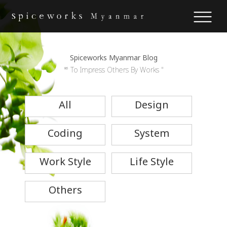
Spiceworks Myanmar Blog
“ To Impress Others By Works "
All
Design
Coding
System
Work Style
Life Style
Others