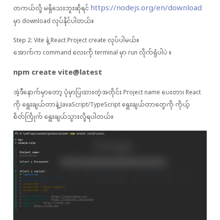
https://nodejs.org/en/download
တကယ်လို့ မရှိသေးဘူးဆိုရင်
မှာ download လုပ်နိုင်ပါတယ်။
Step 2: Vite နဲ့ React Project create လုပ်ပါမယ်။
အောက်က command လေးကို terminal မှာ run လိုက်ရုံပါပဲ ။
npm create vite@latest
အဲ့ဒီနောက်မှာတော့ ပုံမှာပြထားတဲ့အတိုင်း Project name ပေးတာ၊ React
ကို ရွေးချယ်တာနဲ့ JavaScript/TypeScript ရွေးချယ်တာတွေကို ကိုယ့်
စိတ်ကြိုက် ရွေးချယ်သွားလို့ရပါတယ်။