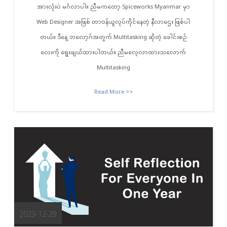
အားလုံးပဲ မင်္ဂလာပါ။ ညီမကတော့ Spiceworks Myanmar မှာ
Web Designer အဖြစ် တာဝန်ယူလုပ်ကိုင်နေတဲ့ နီလာဌေး ဖြစ်ပါ
တယ်။ ဒီနေ့ ဘလော့ဂ်အတွက် Multitasking ဆိုတဲ့ ခေါင်းစဉ်
လေးကို ရွေးချယ်ထားပါတယ်။ ညီမလေ့လာထားသလောက်
Multitasking
Read More >>
2023-12-29