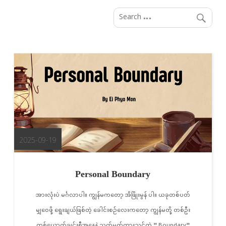
S
k
i
p
t
o
c
o
n
t
e
2025-09-19
n
t
Personal Boundary
အားလုံးပဲ မင်္ဂလာပါ။ ကျွန်မကတော့ အိဖြိုးမွန် ပါ။ ယခုတစ်ပတ်
မျှဝေဖို့ ရွေးချယ်ဖြစ်တဲ့ ခေါင်းစဉ်လေးကတော့ ကျွန်မတို့ တစ်ဦး
တစ်ယောက်ချင်းစီအနေနဲ့ သတ်မှတ်ထားသင့်တဲ့ ” Boundary”