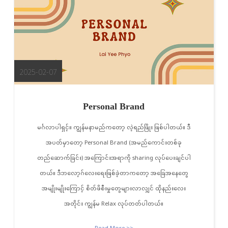
2025-02-07
Personal Brand
မင်္ဂလာပါရှင့်။ ကျွန်မနာမည်ကတော့ လဲ့ရည်ဖြိုး ဖြစ်ပါတယ်။ ဒီ
အပတ်မှာတော့ Personal Brand (အမည်ကောင်းတစ်ခု
တည်ဆောက်ခြင်း) အကြောင်းအရာကို sharing လုပ်ပေးချင်ပါ
တယ်။ ဒီဘလော့ဂ်လေးရေးဖြစ်ခဲ့တာကတော့ အခြေအနေတွေ
အမျိုးမျိုးကြောင့် စိတ်ဖိစီးမှုတွေများလာလျှင် ထိုနည်းလေး
အတိုင်း ကျွန်မ Relax လုပ်တတ်ပါတယ်။