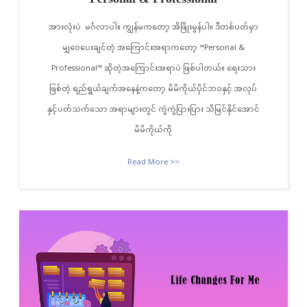
အားလုံးပဲ မင်္ဂလာပါ။ ကျွန်မကတော့ အိဖြိုးမွန်ပါ။ ဒီတစ်ပတ်မှာ
မျှဝေပေးချင်တဲ့ အကြောင်းအရာကတော့ “Personal &
Professional” ဆိုတဲ့အကြောင်းအရာပဲ ဖြစ်ပါတယ်။ ရေးသား
ဖြစ်တဲ့ ရည်ရွယ်ချက်အနေနဲ့ကတော့ မိမိကိုယ်ပိုင်ဘဝနှင့် အလုပ်
နှင့်ပတ်သက်သော အရာများတွင် ကွဲကွဲပြားပြား သိမြင်နိုင်အောင်
မိမိကိုယ်ကို
Read More >>