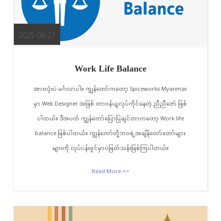
2025-06-27
Work Life Balance
အားလုံးပဲ မင်္ဂလာပါ။ ကျွန်တော်ကတော့ Spiceworks Myanmar
မှာ Web Designer အဖြစ် တာဝန်ယူလုပ်ကိုင်နေတဲ့ ညီညီဇော် ဖြစ်
ပါတယ်။ ဒီအပတ် ကျွန်တော်ပြောပြချင်တာကတော့ Work life
balance ဖြစ်ပါတယ်။ ကျွန်တော်တို့ဘဝရဲ့အချိန်တော်တော်များ
များကို လုပ်ငန်းခွင်မှာပဲဖြတ်သန်းဖြစ်ကြပါတယ်။
Read More >>