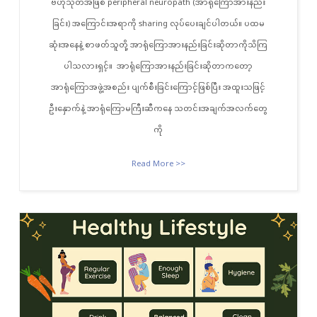
ဗဟုသုတအဖြစ် peripheral neuropath (အာရုံကြောအားနည်း
ခြင်း) အကြောင်းအရာကို sharing လုပ်ပေးချင်ပါတယ်။ ပထမ
ဆုံးအနေနဲ့ စာဖတ်သူတို့ အာရုံကြောအားနည်းခြင်းဆိုတာကိုသိကြ
ပါသလားရှင့်။ အာရုံကြောအားနည်းခြင်းဆိုတာကတော့
အာရုံကြောအဖွဲ့အစည်း ပျက်စီးခြင်းကြောင့်ဖြစ်ပြီး အထူးသဖြင့်
ဦးနှောက်နဲ့ အာရုံကြောမကြီးဆီကနေ သတင်းအချက်အလက်တွေ
ကို
Read More >>