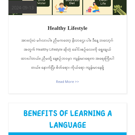
2024-09-13
Healthy Lifestyle
အားလုံးပဲ မင်္ဂလာပါ။ ညီမကတော့ နီလာဌေး ပါ။ ဒီနေ့ ဘလော့ဂ်
အတွက် Healthy Lifestyle ဆိုတဲ့ ခေါင်းစဉ်လေးကို ရွေးချယ်
ထားပါတယ်။ ညီမတို့ နေ့စဉ်ဘဝမှာ ကျန်းမာရေးက အရေးကြီးပါ
တယ်။ နောက်ပြီး စိတ်ရော၊ ကိုယ်ရော ကျန်းမာနေဖို့
Read More >>