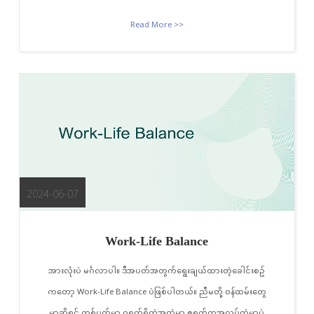
Read More >>
2024-06-07
Work-Life Balance
အားလုံးပဲ မင်္ဂလာပါ။ ဒီအပတ်အတွက်ရွေးချယ်ထားတဲ့ခေါင်းစဥ်
ကတော့ Work-Life Balance ပဲဖြစ်ပါတယ်။ ညီမတို့ ဝန်ထမ်းတွေ
မှာဆိုရင် တစ်ပတ်မှာ ၇ရက်ရှိတဲ့အထဲမှာ ၅ရက်ကအလုပ်ထဲမှာပဲ