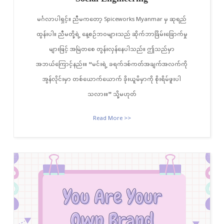
မင်္ဂလာပါရှင့်။ ညီမကတော့ Spiceworks Myanmar မှ ဆုရည်
ထွန်းပါ။ ညီမတို့ရဲ့ နေ့စဉ်ဘဝများသည် ဆိုက်ဘာခြိမ်းခြောက်မှု
များဖြင့် အမြဲတစေ တွန်းလှန်နေပါသည်။ ဤသည်မှာ
အဘယ်ကြောင့်နည်း။ “မင်းရဲ့ ခရက်ဒစ်ကတ်အချက်အလက်ကို
အွန်လိုင်းမှာ တစ်ယောက်ယောက် ခိုးယူမိမှာကို စိုးရိမ်ဖူးပါ
သလား။” သို့မဟုတ်
Read More >>