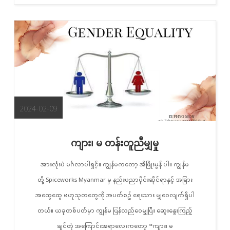
2024-02-09
ကျား၊ မ တန်းတူညီမျှမှု
အားလုံးပဲ မင်္ဂလာပါရှင့်။ ကျွန်မကတော့ အိဖြိုးမွန် ပါ။ ကျွန်မ
တို့ Spiceworks Myanmar မှ နည်းပညာပိုင်းဆိုင်ရာနှင့် အခြား
အထွေထွေ ဗဟုသုတတွေကို အပတ်စဥ် ရေးသား မျှဝေလျက်ရှိပါ
တယ်။ ယခုတစ်ပတ်မှာ ကျွန်မ ပြန်လည်‌ဝေမျှပြီး ဆွေး‌နွေးကြည့်
ချင်တဲ့ အကြောင်းအရာလေးကတော့ “ကျား၊ မ