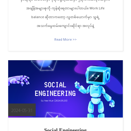
အချိန်အများစုကို ကုန်ဆုံးရတာများပါတယ်။ Work Life
balance ဆိုတာကတော့ လူတစ်ယောက်မှာ သူရဲ့
အသက်မွေးဝမ်းကျောင်းဆိုင်ရာ အလုပ်နဲ့
Read More >>
2024-05-31
Social Engineering