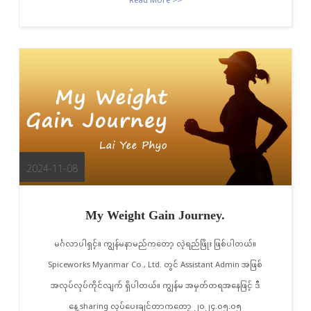
Read More >>
2024-11-08
My Weight Gain Journey.
မင်္ဂလာပါရှင့်။ ကျွန်မနာမည်ကတော့ လဲ့ရည်ဖြိုး ဖြစ်ပါတယ်။
Spiceworks Myanmar Co., Ltd. တွင် Assistant Admin အဖြစ်
အလုပ်လုပ်ကိုင်လျက် ရှိပါတယ်။ ကျွန်မ အမှတ်တရအနေဖြင့် ဒီ
နေ့ sharing လုပ်ပေးချင်တာကတော့ ၂၀၂၄.၀၅.၀၅