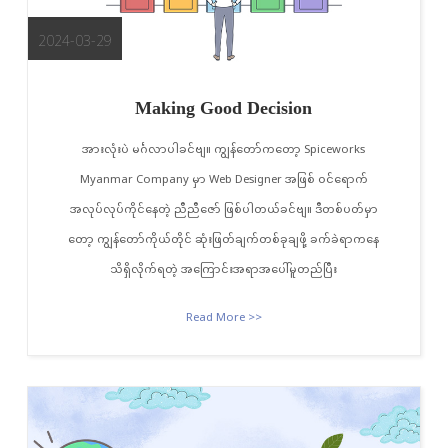
2024-03-29
Making Good Decision
အားလုံးပဲ မင်္ဂလာပါခင်ဗျ။ ကျွန်တော်ကတော့ Spiceworks
Myanmar Company မှာ Web Designer အဖြစ် ဝင်ရောက်
အလုပ်လုပ်ကိုင်နေတဲ့ ညီညီဇော် ဖြစ်ပါတယ်ခင်ဗျ။ ဒီတစ်ပတ်မှာ
တော့ ကျွန်တော်ကိုယ်တိုင် ဆုံးဖြတ်ချက်တစ်ခုချဖို့ ခက်ခဲရာကနေ
သိရှိလိုက်ရတဲ့ အကြောင်းအရာအပေါ်မူတည်ပြီး
Read More >>