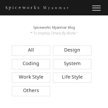
Spiceworks Myanmar Blog
“ To Impress Others By Works "
All
Design
Coding
System
Work Style
Life Style
Others