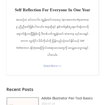
Self Reflection For Everyone In One Year
အားလုံးပဲ မင်္ဂလာပါ။ ကျွန်တော်ကတော့ Spiceworks Myanmar
မှ ညီညီ‌ဇော်ဖြစ်ပါတယ်။ အခုဆိုရင် နှစ်တစ်နှစ်ရဲ့နောက်ဆုံးလကို
ရောက်ရှိလာပြီဖြစ်လို့ ဒီတစ်ပတ်ကျွန်တော် sharing လုပ်ပေးချင်
တာက လူတိုင်း မိမိကိုယ်ကို ပြန်လည်သုံးသပ်နိုင်မယ့် Self
Reflection ဆိုတဲ့အကြောင်းအရာလေးတွေကို ဝေမျှပေးသွားချင်
ပါတယ်။
Read More >>
Recent Posts
Adobe Illustrator Pen Tool Basics
2026-07-24