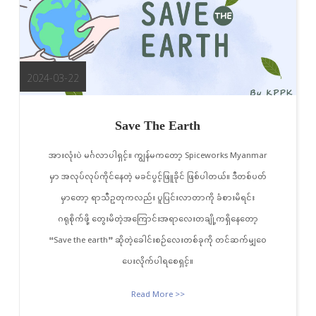
2024-03-22
Save The Earth
အားလုံးပဲ မင်္ဂလာပါရှင့်။ ကျွန်မကတော့ Spiceworks Myanmar
မှာ အလုပ်လုပ်ကိုင်နေတဲ့ မခင်ပွင့်ဖြူခိုင် ဖြစ်ပါတယ်။ ဒီတစ်ပတ်
မှာတော့ ရာသီဥတုကလည်း ပူပြင်းလာတာကို ခံစားမိရင်း
ဂရုစိုက်ဖို့ တွေးမိတဲ့အကြောင်းအရာလေးတချို့ကရှိနေတော့
“Save the earth” ဆိုတဲ့ခေါင်းစဉ်လေးတစ်ခုကို တင်ဆက်မျှဝေ
ပေးလိုက်ပါရစေရှင့်။
Read More >>