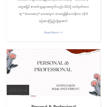
တွေအပြင် စာဖတ်သူများအတွက်လည်း မိမိတို့ သတ်မှတ်ထား
တဲ့ ” Boundary” လေးတွေက ဘာတွေဖြစ်မလဲဆိုတာ လိုက်
စဉ်းစားကြည့်လို့ရအောင်
Read More >>
2025-07-18
Personal & Professional