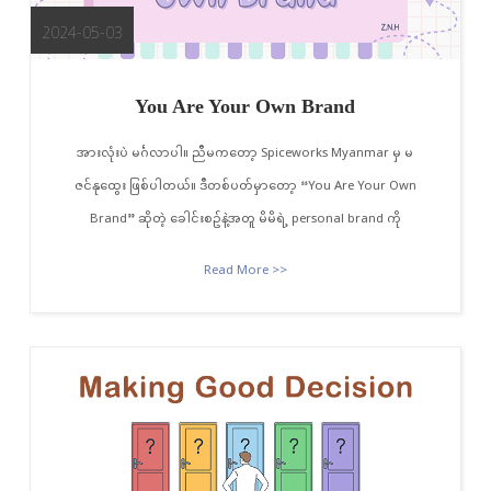
2024-05-03
You Are Your Own Brand
အားလုံးပဲ မင်္ဂလာပါ။ ညီမကတော့ Spiceworks Myanmar မှ မ
ဇင်နုထွေး ဖြစ်ပါတယ်။ ဒီတစ်ပတ်မှာတော့ “You Are Your Own
Brand” ဆိုတဲ့ ခေါင်းစဥ်နဲ့အတူ မိမိရဲ့ personal brand ကို
Read More >>