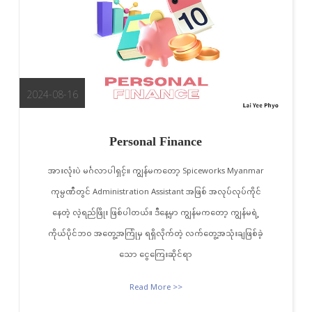
2024-08-16
Personal Finance
အားလုံးပဲ မင်္ဂလာပါရှင့်။ ကျွန်မကတော့ Spiceworks Myanmar
ကုမ္ပဏီတွင် Administration Assistant အဖြစ် အလုပ်လုပ်ကိုင်
နေတဲ့ လဲ့ရည်ဖြိုး ဖြစ်ပါတယ်။ ဒီနေ့မှာ ကျွန်မကတော့ ကျွန်မရဲ့
ကိုယ်ပိုင်ဘဝ အတွေ့အကြုံမှ ရရှိလိုက်တဲ့ လက်တွေ့အသုံးချဖြစ်ခဲ့
သော ငွေကြေးဆိုင်ရာ
Read More >>