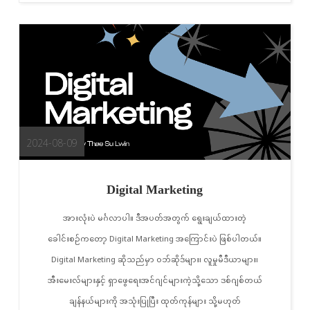
2024-08-09
Digital Marketing
အားလုံးပဲ မင်္ဂလာပါ။ ဒီအပတ်အတွက် ရွေးချယ်ထားတဲ့
ခေါင်းစဉ်ကတော့ Digital Marketing အကြောင်းပဲ ဖြစ်ပါတယ်။
Digital Marketing ဆိုသည်မှာ ဝဘ်ဆိုဒ်များ၊ လူမှုမီဒီယာများ၊
အီးမေးလ်များနှင့် ရှာဖွေရေးအင်ဂျင်များကဲ့သို့သော ဒစ်ဂျစ်တယ်
ချန်နယ်များကို အသုံးပြုပြီး ထုတ်ကုန်များ သို့မဟုတ်