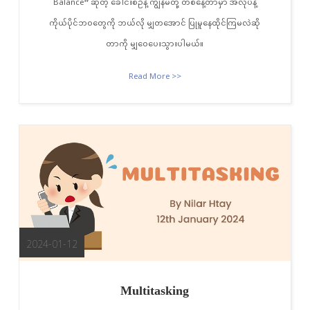
Balance” ဆိုတဲ့ ခေါင်းစဉ်နဲ့ ကျွန်မတို့ တစ်နေ့တာမှာ အလုပ်နဲ့
ကိုယ်ပိုင်ဘဝတွေကို ဘယ်လို မျှတအောင် ပြုမူနေထိုင်ကြမလဲဆို
တာကို မျှဝေပေးသွားပါမယ်။
Read More >>
2024-01-12
Multitasking