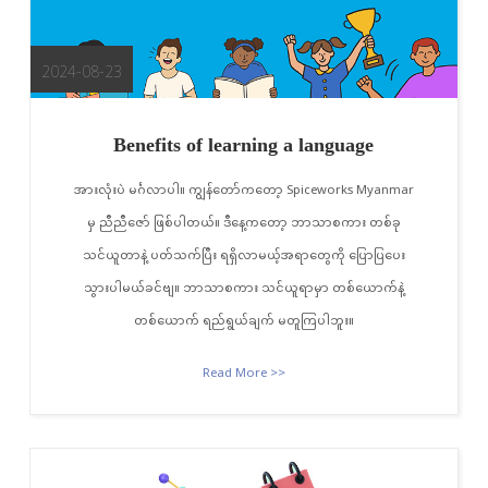
2024-08-23
Benefits of learning a language
အားလုံးပဲ မင်္ဂလာပါ။ ကျွန်တော်ကတော့ Spiceworks Myanmar
မှ ညီညီဇော် ဖြစ်ပါတယ်။ ဒီနေ့ကတော့ ဘာသာစကား တစ်ခု
သင်ယူတာနဲ့ ပတ်သက်ပြီး ရရှိလာမယ့်အရာတွေကို ပြောပြပေး
သွားပါမယ်ခင်ဗျ။ ဘာသာစကား သင်ယူရာမှာ တစ်ယောက်နဲ့
တစ်ယောက် ရည်ရွယ်ချက် မတူကြပါဘူး။
Read More >>