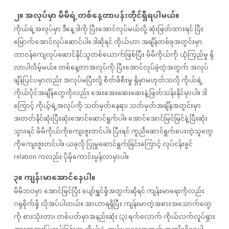
၂။ အလုပ်​မှာ မိမိရဲ့တစ်​​နေ့တာပန်းတိုင်​ရှိရပါမယ်။
ကိုယ်​ရဲ့အလုပ်မှာ ဒီ​နေ့ ဒါကို ပြီး​အောင်​လုပ်​မယ်​လို့ ဆုံးဖြတ်​ထားရင်​ ပြီး​
မြောက်​​အောင်​လုပ်​​ဆောင်​ပါ။ ဒါဆိုရင်​ ကိုယ်​ဟာ အချိန်​တစ်​ခုအတွင်းမှာ
တာဝန်​​ကျေလုပ်​​ဆောင်နိုင်​သူတစ်​​ယောက်​ဖြစ်​ပြီး မိမိကိုယ်ကို ယုံကြည်မှု ရှိ
လာပါလိမ့်မယ်။ တစ်​​နေ့တာအလုပ်​ကို ပြီး​အောင်​လုပ်​ခဲ့တဲ့အတွက်​ အလုပ်
ချိန်ပြင်ပမှာလည်း အလုပ်​မပြီးလို့ စိတ်​ဖိစီးမှု ရှိ​မှာမဟုတ်​သလို ကိုယ်​ရဲ့
ကိုယ်​ပိုင်​အချိန်​​တွေကိုလည်း အေးအေးဆေးဆေးနဲ့ ဖြတ်သန်းနိုင်မှာပါ။ ဒါ
ကြောင့် ကိုယ့်ရဲ့အလုပ်ကို သတ်မှတ်နေရာ၊ သတ်မှတ်အချိန်အတွင်းမှာ
အတတ်နိုင်ဆုံးပြီးဆုံးအောင်ဆောင်ရွက်ပါ။ အောင်အောင်မြင်မြင်နဲ့ ပြီးဆုံး
သွားရင် မိမိကိုယ်ကိုကျေးဇူးတင်ပါ။ ပြီးရင် ကူညီဆောင်ရွက်ပေးတဲ့သူတွေ
ကိုကျေးဇူးတင်ပါ။ ယခုလို ပြုမှုဆောင်ရွက်ခြင်းကြောင့် လုပ်ငန်းခွင်
relation ကလည်း ပိုမိုကောင်းမွန်လာမှာပါ။
၃။ ကျန်းမာအောင်​​နေပါ။
မိမိဘဝမှာ အောင်မြင်ပြီး ပျော်ရွှင်ဖို့အတွက်ဆိုရင် ကျန်းမာရေးကိုလည်း
ဂရုစိုက်​ဖို့ လိုအပ်ပါတယ်။ အာဟာရရှိပြီး ကျန်းမာတဲ့အစားအ​သောက်​​တွေ
ကို စားသုံးတာ၊ တစ်​ပတ်​မှာအနည်းဆုံး (၃) ရက်​​လောက်​ ကိုယ်​လက်​လှုပ်​ရှား