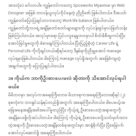
အားလုံးပဲ မင်္ဂလာပါ။ ကျွန်တော်ကတော့ Spiceworks Myanmar မှာ Web
Designer အဖြစ် တာဝန်ယူလုပ်ကိုင်နေတဲ့ ညီညီဇော် ဖြစ်ပါတယ်။ ဒီအပတ်
ကျွန်တော်ပြောပြချင်တာကတော့ Work life balance ဖြစ်ပါတယ်။
ကျွန်တော်တို့ဘဝရဲ့အချိန်တော်တော်များများကို လုပ်ငန်းခွင်မှာပဲဖြတ်သန်း
ဖြစ်ကြပါတယ်။ အလုပ်မှာရော ပြင်ပလူနေမှုဘဝမှာပါ စိတ်ဖိစီးမှုကင်းပြီး
အောင်မြင်မှုတွေကို ခံစားချင်ကြပါတယ်။ ပြီးပြည့်စုံတဲ့ Career Life နဲ့
Personal Life ကိုလိုချင်​တယ်​ဆို​ရင်​​တော့ ဒီနှစ်​ခုကိုညီမျှအောင် manage
လုပ်​ရမှာဖြစ်ပါတယ်။ ဒါ​ကြောင့် manage လုပ်ဖို့အတွက် အ​ခြေခံကျတဲ့
အချက်​တွေကို ပြော​ပြ​ချင်​ပါတယ်​။
၁။ ကိုယ်​က ဘာကိုဦးစား​ပေးမလဲ ဆိုတာကို သိ​အောင်​​လုပ်ရ​ပါ
မယ်။
မိမိဘဝမှာ အလုပ်​ကအ​ရေးကြီးလား၊ မိသားစုကအ​ရေးကြီးလားဆိုရင်​ (၂)
ခုစလုံးက ဘဝရှင်​သန်​ရပ်​တည်​ဖို့အတွက်​ အ​ရေးကြီးပါတယ်။ ဒါ​ပေမယ့်အ​
ခြေ​အ​နေအချိန်​အခါ​အပေါ်မူတည်​ပြီး ကိုယ့်ရဲ့ ဦးစား​ပေး​တဲ့အရာတွေကို
အချိန်ပေးဖို့လိုအပ်ပါတယ်​။ ဒါ​ကြောင့် ကိုယ့်ရဲ့ ဦးစား​ပေးလို့သတ်​မှတ်​ထား
တဲ့အရာကို ဦးစား​ပေးတဲ့အချိန်တစ်​ခုအတွင်းမှာ အာရုံစိုက်​ပြီး ပြီး​မြောက်​​
အောင်​လုပ်​​ဆောင်​ဖို့ အ​ရေးကြီးပါတယ်​။