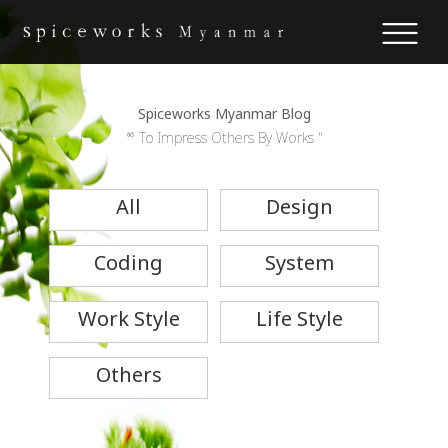
Spiceworks Myanmar Blog
“ To Impress Others By Works "
All
Design
Coding
System
Work Style
Life Style
Others