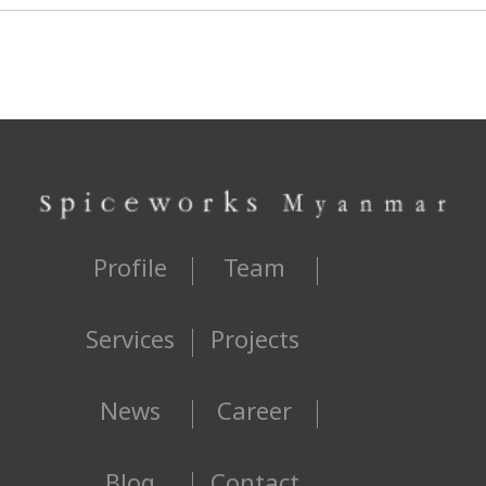
Profile
Team
Services
Projects
News
Career