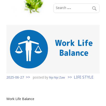
S
k
i
p
t
o
c
o
n
t
e
n
LIFE STYLE
t
2025-06-27
posted by
Nyi Nyi Zaw
Work Life Balance