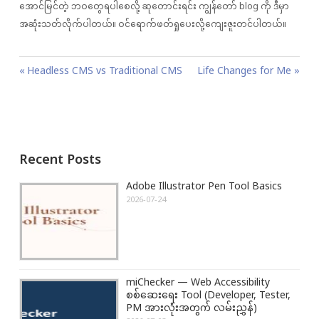
အောင်မြင်တဲ့ ဘဝတွေရပါစေလို့ ဆုတောင်းရင်း ကျွန်တော် blog ကို ဒီမှာ
အဆုံးသတ်လိုက်ပါတယ်။ ဝင်ရောက်ဖတ်ရှုပေးလို့ကျေးဇူးတင်ပါတယ်။
P
P
Headless CMS vs Traditional CMS
N
Life Changes for Me
o
r
e
s
e
x
t
v
t
n
i
P
Recent Posts
a
o
o
v
u
s
Adobe Illustrator Pen Tool Basics
i
s
t
2026-07-24
g
P
:
a
o
t
s
i
t
miChecker — Web Accessibility
o
:
စစ်ဆေးရေး Tool (Developer, Tester,
n
PM အားလုံးအတွက် လမ်းညွှန်)