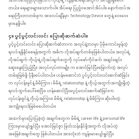
အားကစားပြုလုပ်​ခြင်းက ကိုယ့်ရဲ့ ကျန်းမာရေးအတွက် အကျိုးရှိစေပါ
တယ်။ ​ရေများများ​သောက်​ပါ။ အိပ်ရေး ပြည့်ဝအောင်​အိပ်​ပါ။ ​နောက်​ထပ်​အ​
ရေးကြီးတာတစ်​ခုက အားလပ်​ချိန်​မှာ Technology Device ​တွေနဲ့ ​ဝေး​ဝေး
မှာ​နေဖို့ပါ။
၄။ ပွင့်ပွင့်လင်းလင်း ပြောဆိုဆက်ဆံပါ။
ပွင့်ပွင့်လင်းလင်း ပြောဆိုဆက်ဆံတာက အလုပ်နဲ့ဘဝမှာ ပိုမိုကောင်းမွန်တဲ့
ရလဒ် ရရှိနိုင်စေရန်အတွက် အဓိက လိုအပ်ချက်တစ်ခုဖြစ်ပါတယ်။ အလုပ်ရဲ့
လိုအပ်ချက် ကိုယ့်ရဲ့လိုအပ်ချက်တွေကို လုပ်ဖော်ကိုင်ဖက် အချင်းချင်း
ဆွေးနွေးကြည့်ပြီး အလုပ်လုပ်တာမျိုး က အောင်မြင်ပြီးမြောက်တဲ့ အလုပ်
တစ်ခုဖြစ်ဖို့ ပိုနီးစပ်ပါတယ်။ ဟန်မဆောင်ဘဲ ပွင်ပွင့်လင်းလင်းဆက်ဆံခြင်း
က လုပ်ငန်းခွင်နဲ့ မိမိကြား ၊ မိမိရဲ့ relationship နဲ့ ကိုယ့်အတွက်အကျိုးရှိတဲ့
ရလဒ် ထွက်ပေါ်စေပြီး၊ ဟန်ဆောင်ပြီးမပွင့်မလင်းဆက်ဆံခြင်းက
လုပ်ငန်းခွင်နဲ့ ကိုယ့်အကြား၊ မိမိရဲ့ relationship နဲ့ မိမိကြား ဆိုးဝါးတဲ့
အကျိုးရလဒ်ဖြစ်စေပါတယ်။
အထက်မှာ‌ပြောပြခဲ့တဲ့ အချက်တွေက မိမိရဲ့ career life နဲ့ personal life
ကြားမှာပျော်ရွှင်ပြီး အောင်မြင်စွာ ဖြတ်သန်းနိုင်ဖို့အတွက် လိုအပ်တဲ့
အခြေခံအချက်တွေ ဖြစ်ပါတယ်။ အားလုံးဘဲ ကျန်းမာပျော်ရွင်ပြီး