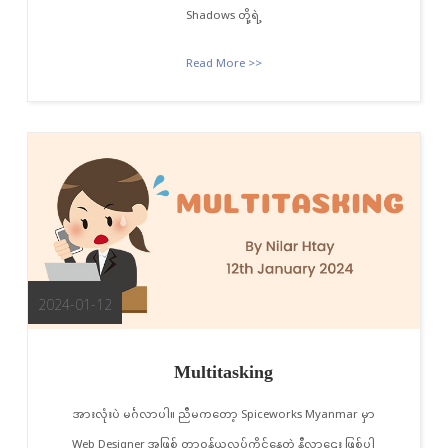
Shadows တို့ရဲ့
Read More >>
2024-01-12
Multitasking
အားလုံးပဲ မင်္ဂလာပါ။ ညီမကတော့ Spiceworks Myanmar မှာ
Web Designer အဖြစ် တာဝန်ယူလုပ်ကိုင်နေတဲ့ နီလာဌေး ဖြစ်ပါ