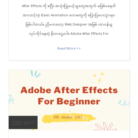
After Effects ကို စပြီး အသုံးပြုမယ့်သူတွေအတွက် မဖြစ်မနေသိ
ထားသင့်တဲ့ Basic Animation လေးတွေကို ပြောပြပေးသွားမှာ
ဖြစ်ပါတယ်။ ညီမကတော့ Web Designer အဖြစ် တာဝန်ယူ
လုပ်ကိုင်နေတဲ့ နီလာဌေးပါ။ Adobe After Effects For
Read More >>
2025-10-17