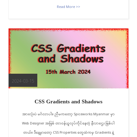
Read More >>
2024-03-15
CSS Gradients and Shadows
အားလုံးပဲ မင်္ဂလာပါ။ ညီမကတော့ Spiceworks Myanmar မှာ
Web Designer အဖြစ် တာဝန်ယူလုပ်ကိုင်နေတဲ့ နီလာဌေး ဖြစ်ပါ
တယ်။ ဒီနေ့မှာတော့ CSS Properties တွေထဲကမှ Gradients နဲ့