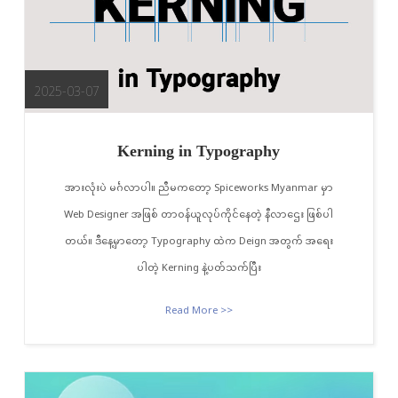
2025-03-07
Kerning in Typography
အားလုံးပဲ မင်္ဂလာပါ။ ညီမကတော့ Spiceworks Myanmar မှာ
Web Designer အဖြစ် တာဝန်ယူလုပ်ကိုင်နေတဲ့ နီလာဌေး ဖြစ်ပါ
တယ်။ ဒီနေ့မှာတော့ Typography ထဲက Deign အတွက် အရေး
ပါတဲ့ Kerning နဲ့ပတ်သက်ပြီး
Read More >>