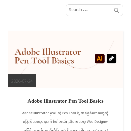
S
k
i
p
t
o
c
o
n
t
e
2026-07-24
n
t
Adobe Illustrator Pen Tool Basics
Adobe Illustrator မှာပါတဲ့ Pen Tool ရဲ့ အခြေခံလေးတွေကို
ပြောပြပေးသွားမှာ ဖြစ်ပါတယ်။ ညီမကတော့ Web Designer
အဖြစ် တာဝန်ယူလုပ်ကိုင်နေတဲ့ နီလာဌေးပါ။ ပထမဆုံးအနေနဲ့