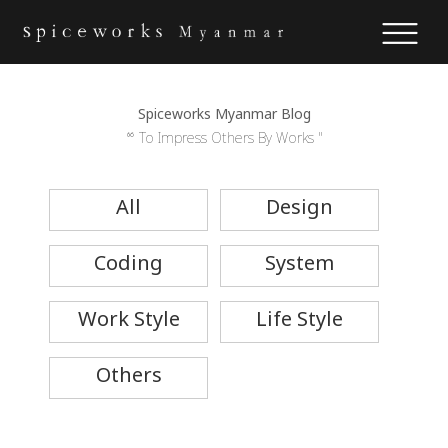
Spiceworks Myanmar Blog
“ To Impress Others By Works "
All
Design
Coding
System
Work Style
Life Style
Others