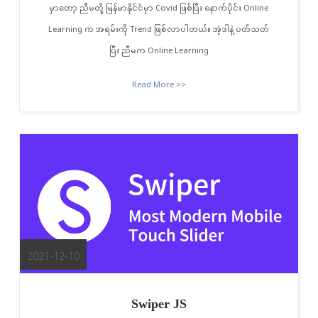
မှာတော့ ညီမတို့ မြန်မာနိုင်ငံမှာ Covid ဖြစ်ပြီး နောက်ပိုင်း Online
Learning က အရမ်းကို Trend ဖြစ်လာပါတယ်။ အဲ့ဒါနဲ့ ပတ်သတ်
ပြီး ညီမက Online Learning
Read More >>
2021-12-10
Swiper JS