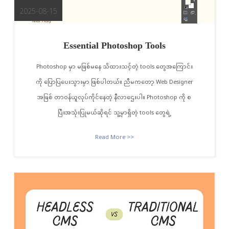
2025-08-15
Essential Photoshop Tools
Photoshop မှာ မဖြစ်မနေ သိထားသင့်တဲ့ tools တွေအကြောင်း
ကို ပြောပြပေးသွားမှာ ဖြစ်ပါတယ်။ ညီမကတော့ Web Designer
အဖြစ် တာဝန်ယူလုပ်ကိုင်နေတဲ့ နီလာဌေးပါ။ Photoshop ကို စ
ပြီးအသုံးပြုမယ်ဆိုရင် သူ့မှာရှိတဲ့ tools တွေရဲ့
Read More >>