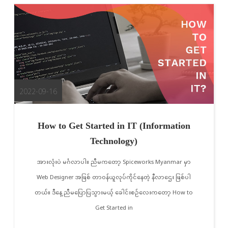
2022-09-16
How to Get Started in IT (Information
Technology)
အားလုံးပဲ မင်္ဂလာပါ။ ညီမကတော့ Spiceworks Myanmar မှာ
Web Designer အဖြစ် တာဝန်ယူလုပ်ကိုင်နေတဲ့ နီလာဌေး ဖြစ်ပါ
တယ်။ ဒီနေ့ ညီမပြောပြသွားမယ့် ခေါင်းစဉ်လေးကတော့ How to
Get Started in