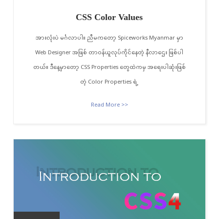
CSS Color Values
အားလုံးပဲ မင်္ဂလာပါ။ ညီမကတော့ Spiceworks Myanmar မှာ
Web Designer အဖြစ် တာဝန်ယူလုပ်ကိုင်နေတဲ့ နီလာဌေး ဖြစ်ပါ
တယ်။ ဒီနေ့မှာတော့ CSS Properties တွေထဲကမှ အရေးပါဆုံးဖြစ်
တဲ့ Color Properties ရဲ့
Read More >>