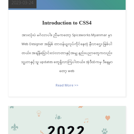
2023-03-24
Introduction to CSS4
အားလုံးပဲ မင်္ဂလာပါ။ ညီမကတော့ Spiceworks Myanmar မှာ
Web Designer အဖြစ် တာဝန်ယူလုပ်ကိုင်နေတဲ့ နီလာဌေး ဖြစ်ပါ
တယ်။ အချိန်ပြောင်းလဲလာတာနှင့်အမျှ နည်းပညာတွေကလည်း
သူ့ဟာနှင့်သူ updates တွေရှိလာကြပါတယ်။ အဲ့ဒီထဲကမှ ဒီနေ့မှာ
တော့ web
Read More >>