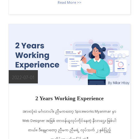
Read More >>
2022-07-01
2 Years Working Experience
အားလုံးပဲ မင်္ဂလာပါ။ ညီမကတော့ Spiceworks Myanmar မှာ
Web Designer အဖြစ် တာဝန်ယူလုပ်ကိုင်နေတဲ့ နီလာဌေး ဖြစ်ပါ
တယ်။ ဒီနေ့မှာတော့ ညီမက ညီမရဲ့ လုပ်သက် ၂ နှစ်ပြည့်