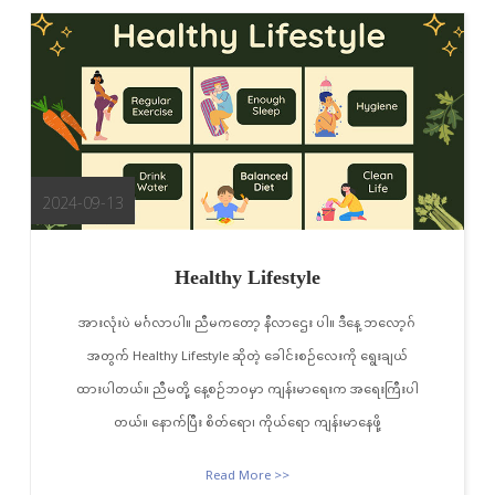
2024-09-13
Healthy Lifestyle
အားလုံးပဲ မင်္ဂလာပါ။ ညီမကတော့ နီလာဌေး ပါ။ ဒီနေ့ ဘလော့ဂ်
အတွက် Healthy Lifestyle ဆိုတဲ့ ခေါင်းစဉ်လေးကို ရွေးချယ်
ထားပါတယ်။ ညီမတို့ နေ့စဉ်ဘဝမှာ ကျန်းမာရေးက အရေးကြီးပါ
တယ်။ နောက်ပြီး စိတ်ရော၊ ကိုယ်ရော ကျန်းမာနေဖို့
Read More >>