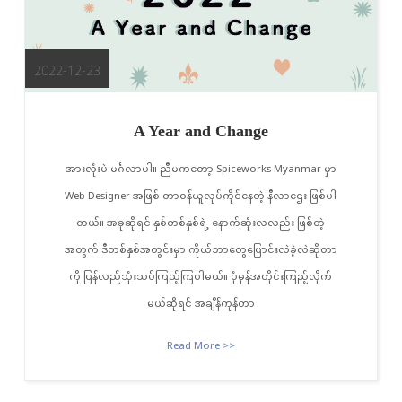
2022-12-23
A Year and Change
အားလုံးပဲ မင်္ဂလာပါ။ ညီမကတော့ Spiceworks Myanmar မှာ
Web Designer အဖြစ် တာဝန်ယူလုပ်ကိုင်နေတဲ့ နီလာဌေး ဖြစ်ပါ
တယ်။ အခုဆိုရင် နှစ်တစ်နှစ်ရဲ့ နောက်ဆုံးလလည်း ဖြစ်တဲ့
အတွက် ဒီတစ်နှစ်အတွင်းမှာ ကိုယ်ဘာတွေပြောင်းလဲခဲ့လဲဆိုတာ
ကို ပြန်လည်သုံးသပ်ကြည့်ကြပါမယ်။ ပုံမှန်အတိုင်းကြည့်လိုက်
မယ်ဆိုရင် အချိန်ကုန်တာ
Read More >>