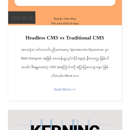
2025-06-13
Headless CMS vs Traditional CMS
အားလုံးပဲ မင်္ဂလာပါ။ ညီမကတော့ Spiceworks Myanmar မှာ
Web Designer အဖြစ် တာဝန်ယူလုပ်ကိုင်နေတဲ့ နီလာဌေး ဖြစ်ပါ
တယ်။ ဒီနေ့မှာတော့ CMS အကြောင်းကို ပြောပြပေးသွားမှာ ဖြစ်
ပါတယ်။ What is a
Read More >>