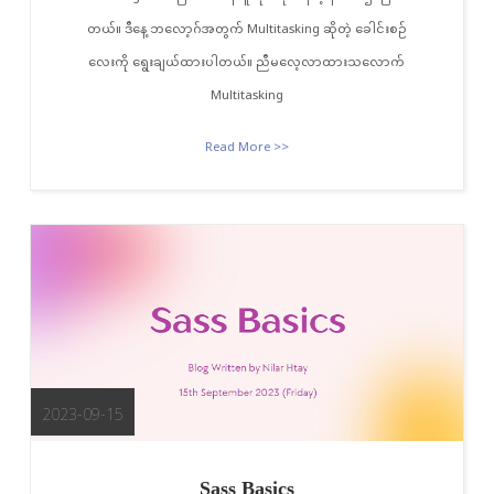
တယ်။ ဒီနေ့ ဘလော့ဂ်အတွက် Multitasking ဆိုတဲ့ ခေါင်းစဉ်
လေးကို ရွေးချယ်ထားပါတယ်။ ညီမလေ့လာထားသလောက်
Multitasking
Read More >>
2023-09-15
Sass Basics