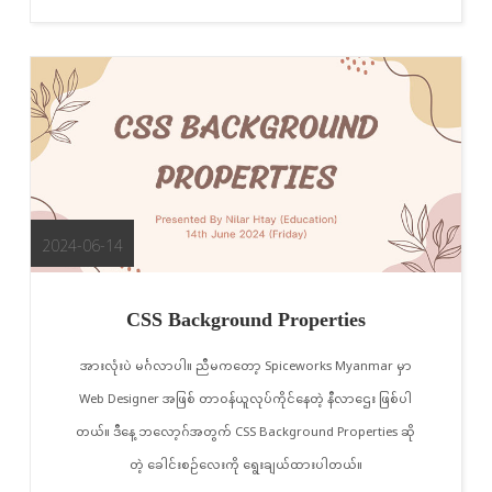
2024-06-14
CSS Background Properties
အားလုံးပဲ မင်္ဂလာပါ။ ညီမကတော့ Spiceworks Myanmar မှာ
Web Designer အဖြစ် တာဝန်ယူလုပ်ကိုင်နေတဲ့ နီလာဌေး ဖြစ်ပါ
တယ်။ ဒီနေ့ ဘလော့ဂ်အတွက် CSS Background Properties ဆို
တဲ့ ခေါင်းစဉ်လေးကို ရွေးချယ်ထားပါတယ်။