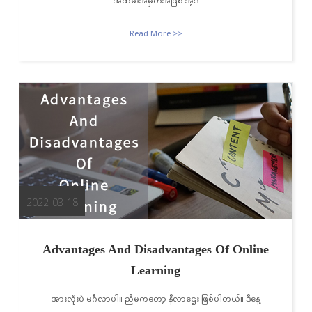
အထိမ်းအမှတ်အဖြစ် အဲ့ဒီ
Read More >>
2022-03-18
Advantages And Disadvantages Of Online
Learning
အားလုံးပဲ မင်္ဂလာပါ။ ညီမကတော့ နီလာဌေး ဖြစ်ပါတယ်။ ဒီနေ့