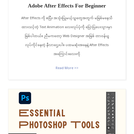
Adobe After Effects For Beginner
After Effects ကို စပြီး အသုံးပြုမယ့်သူတွေအတွက် မဖြစ်မနေသိ
ထားသင့်တဲ့ Text Animation လေးလုပ်ပုံကို ပြောပြပေးသွားမှာ
ဖြစ်ပါတယ်။ ညီမကတော့ Web Designer အဖြစ် တာဝန်ယူ
လုပ်ကိုင်နေတဲ့ နီလာဌေးပါ။ ပထမဆုံးအနေနဲ့ After Effects
အကြောင်းလေးကို
Read More >>