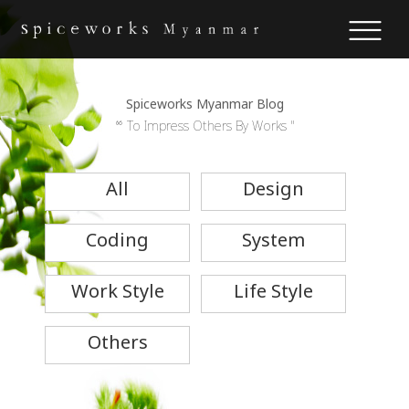
Spiceworks Myanmar Blog
“ To Impress Others By Works "
All
Design
Coding
System
Work Style
Life Style
Others