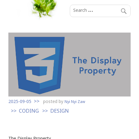
S
k
i
p
t
o
c
o
n
t
e
n
t
2025-09-05
posted by
Nyi Nyi Zaw
CODING
DESIGN
The Display Property