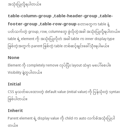
အသုံးပြုလို့ရပါတယ်။
table-column-group ,table-header-group ,table-
footer-group ,table-row-group
စတာတွေက table နဲ့
ပတ်သက်တဲ့ group, row, columnတွေ ခွဲလိုတဲ့အခါ အသုံးပြုလို့ရပါတယ်။
table ရဲ့ elemen‌t ကို အသုံးပြုလိုတဲ အခါ table က inner display type
ဖြစ်တဲ့အတွက် parent ဖြစ်တဲ့ table တစ်ဆင့်ချင်းခေါ်သုံံးရပါမယ်။
None
Element ကို completely remove လုပ်ပြီး layout ထဲမှာ မပေါ်စေပါ။
Visibility နဲ့တူပါတယ်။
Initial
CSS မှသတ်ပေးထားတဲ့ default value (initial value) ကို ပြန်သုံးတဲ့ syntax
ဖြစ်ပါတယ်။
Inherit
Parent element ရဲ့ display value ကို child က auto လက်ခံအသုံးပြုပါ
တယ်။