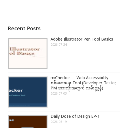
n
x
i
a
t
o
v
P
u
i
o
s
Recent Posts
g
s
P
a
t
o
Adobe Illustrator Pen Tool Basics
t
:
s
2026-07-24
i
t
o
:
n
miChecker — Web Accessibility
စစ်ဆေးရေး Tool (Developer, Tester,
PM အားလုံးအတွက် လမ်းညွှန်)
2026-07-03
Daily Dose of Design EP-1
2026-06-19