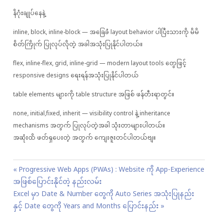
နိဂုံးချုပ်နေနဲ့
inline, block, inline-block — အခြေခံ layout behavior ပါပြီးသားကို မိမိ
စိတ်ကြိုက် ပြုလုပ်လိုတဲ့ အခါအသုံးပြုနိုင်ပါတယ်။
flex, inline-flex, grid, inline-grid — modern layout tools တွေဖြင့်
responsive designs ရေးရန်အသုံးပြုနိုင်ပါတယ်
table elements များကို table structure အဖြစ် ဖန်တီးရာတွင်။
none, initial,fixed, inherit — visibility control နဲ့ inheritance
mechanisms အတွက် ပြုလုပ်တဲ့အခါ သုံးတာများပါတယ်။
အဆုံးထိ ဖတ်ရှပေးတဲ့ အတွက် ကျေးဇူးတင်ပါတယ်ဗျ။
P
P
Progressive Web Apps (PWAs) : Website ကို App-Experience
o
အဖြစ်ပြောင်းနိုင်တဲ့ နည်းလမ်း
r
s
N
Excel မှာ Date & Number တွေကို Auto Series အသုံးပြုနည်း
e
t
e
နှင့် Date တွေကို Years and Months ပြောင်းနည်း
v