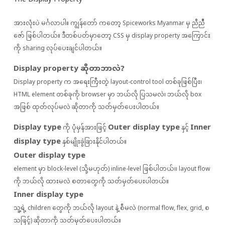
အားလုံးပဲ မင်္ဂလာပါ။ ကျွန်တော် ကတော့ Spiceworks Myanmar မှ ညီညီီ
ဇော် ဖြစ်ပါတယ်။ ဒီတစ်ပတ်မှာတော့ CSS မှ display property အကြောင်း
ကို sharing လုပ်ပေးချင်ပါတယ်။
Display property ဆိုတာဘာလဲ?
Display property က အရေးကြီးတဲ့ layout-control tool တစ်ခုဖြစ်ပြီး၊
HTML element တစ်ခုကို browser မှာ ဘယ်လို ပြသမလဲ၊ ဘယ်လို box
အဖြစ် ထုတ်လုပ်မလဲ ဆိုတာကို သတ်မှတ်ပေးပါတယ်။
Display type
Outer display type
Inner
ကို ပုံမှန်အားဖြင့်
နှင့်
display type
နှစ်မျိုးခွဲခြားနိုင်ပါတယ်။
Outer display type
element မှာ block-level (သို့မဟုတ်) inline-level ဖြစ်ပါတယ်၊၊ layout flow
ကို ဘယ်လို ထားမလဲ စတာတွေကို သတ်မှတ်ပေးပါတယ်။
Inner display type
သူ့ရဲ့ children တွေကို ဘယ်လို layout နဲ့ စီမလဲ (normal flow, flex, grid, စ
သဖြင့်) ဆိုတာကို သတ်မှတ်ပေးပါတယ်။