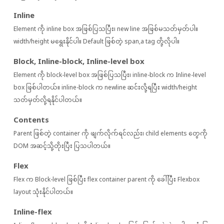
Inline
Element ကို inline box အဖြစ်ပြသပြီး၊ new line အဖြစ်မသတ်မှတ်ပါ။
width/height မရွေးနိုင်ပါ။ Default ဖြစ်တဲ့ span,a tag တို့လိုပါ။
Block, Inline-block, Inline-level box
Element ကို block-level box အဖြစ်ပြသပြီး၊ inline-block က Inline-level
box ဖြစ်ပါတယ်။ inline-block က newline ဆင်းလို့ရပြီး width/height
သတ်မှတ်လို့ရနိုင်ပါတယ်။
Contents
Parent ဖြစ်တဲ့ container ကို ဖျက်လိုက်ရင်လည်း၊ child elements တွေကို
DOM အဆင့်သို့တိုးပြီး ပြသပါတယ်။
Flex
Flex က Block-level ဖြစ်ပြီး flex container parent ကို ခေါ်ပြီး Flexbox
layout သုံးနိုင်ပါတယ်။
Inline-flex