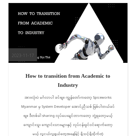
2023-11-17
How to transition from Academic to
Industry
အားလုံးပဲ မင်္ဂလာပါ ခင်ဗျ။ ကျွန်တော်ကတော့ Spiceworks
Myanmar မှ System Developer အောင်ညီသစ် ဖြစ်ပါတယ်ခင်
ဗျ။ ဒီတစ်ခါ sharing လုပ်ပေးချင်တာကတော့ ဘွဲ့ရတော့မယ့်
ကျောင်းသူ၊ ကျောင်းသားများနှင့် လုပ်ငန်းခွင်ဝင်ရောက်တော့
မယ့် လူငယ်လူရွယ်တွေအနေဖြင့် ရှိသင့်ရှိထိုက်တဲ့