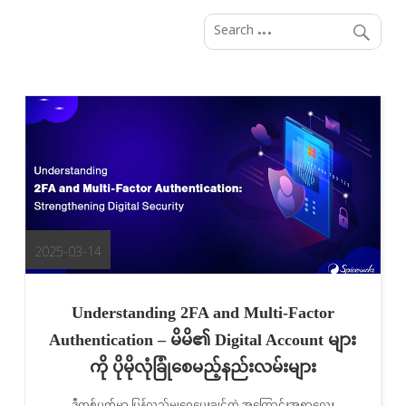
S
k
i
p
t
o
c
o
n
t
e
2025-03-14
n
t
Understanding 2FA and Multi-Factor
Authentication – မိမိ၏ Digital Account များ
ကို ပိုမိုလုံခြုံစေမည့်နည်းလမ်းများ
ဒီတစ်ပတ်မှာ ပြန်လည်မျှဝေပေးချင်တဲ့ အကြောင်းအရာလေး