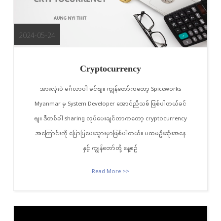
2024-05-24
Cryptocurrency
အားလုံးပဲ မင်္ဂလာပါ ခင်ဗျ။ ကျွန်တော်ကတော့ Spiceworks
Myanmar မှ System Developer အောင်ညီသစ် ဖြစ်ပါတယ်ခင်
ဗျ။ ဒီတစ်ခါ sharing လုပ်ပေးချင်တာကတော့ cryptocurrency
အကြောင်းကို ပြောပြပေးသွားမှာဖြစ်ပါတယ်။ ပထမဦးဆုံးအနေ
နှင့် ကျွန်တော်တို့ နေ့စဥ်
Read More >>