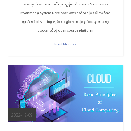
အားလုံးဘဲ မင်္ဂလာပါ ခင်ဗျ။ ကျွန်တော်ကတော့ Spiceworks
Myanmar မှ System Developer အောင်ညီသစ် ဖြစ်ပါတယ်ခင်
ဗျ။ ဒီတစ်ခါ sharing လုပ်ပေးချင်တဲ့ အကြောင်းအရာကတော့
docker ဆိုတဲ့ open source platform
Read More >>
2022-12-09