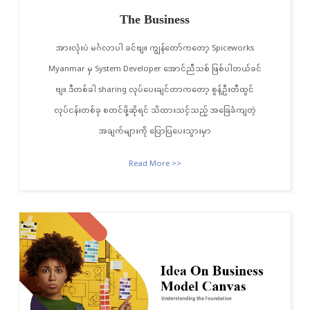
The Business
အားလုံးပဲ မင်္ဂလာပါ ခင်ဗျ။ ကျွန်တော်ကတော့ Spiceworks
Myanmar မှ System Developer အောင်ညီသစ် ဖြစ်ပါတယ်ခင်
ဗျ။ ဒီတစ်ခါ sharing လုပ်ပေးချင်တာကတော့ စွန့်ဦးတီထွင်
လုပ်ငန်းတစ်ခု စတင်ဖို့ဆိုရင် သိထားသင့်သည့် အခြေခံကျတဲ့
အချက်များကို ပြောပြပေးသွားမှာ
Read More >>