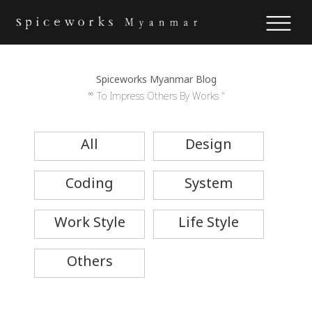
Spiceworks Myanmar Blog
“ To Impress Others By Works "
All
Design
Coding
System
Work Style
Life Style
Others