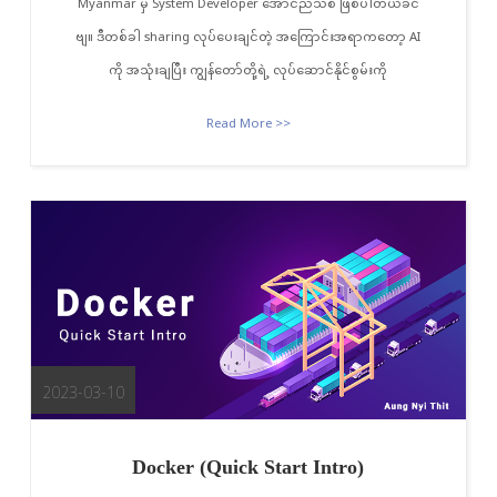
Myanmar မှ System Developer အောင်ညီသစ် ဖြစ်ပါတယ်ခင်
ဗျ။ ဒီတစ်ခါ sharing လုပ်ပေးချင်တဲ့ အကြောင်းအရာကတော့ AI
ကို အသုံးချပြီး ကျွန်တော်တို့ရဲ့ လုပ်ဆောင်နိုင်စွမ်းကို
Read More >>
2023-03-10
Docker (Quick Start Intro)