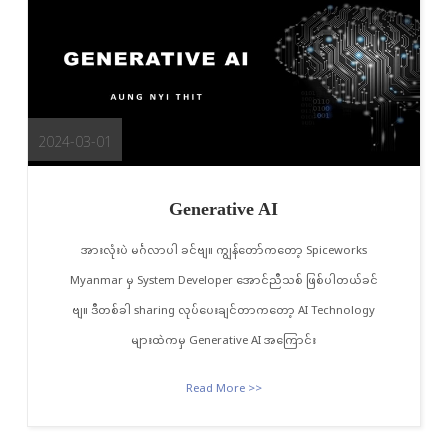
2024-03-01
Generative AI
အားလုံးပဲ မင်္ဂလာပါ ခင်ဗျ။ ကျွန်တော်ကတော့ Spiceworks
Myanmar မှ System Developer အောင်ညီသစ် ဖြစ်ပါတယ်ခင်
ဗျ။ ဒီတစ်ခါ sharing လုပ်ပေးချင်တာကတော့ AI Technology
များထဲကမှ Generative AI အကြောင်း
Read More >>