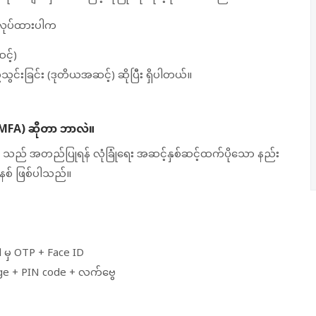
 လုပ်ထားပါက
င့်)
ွင်းခြင်း (ဒုတိယအဆင့်) ဆိုပြီး ရှိပါတယ်။
(MFA) ဆိုတာ ဘာလဲ။
) သည် အတည်ပြုရန် လုံခြုံရေး အဆင့်နှစ်ဆင့်ထက်ပိုသော နည်း
စနစ် ဖြစ်ပါသည်။
 မှ OTP + Face ID
ge + PIN code + လက်ဗွေ