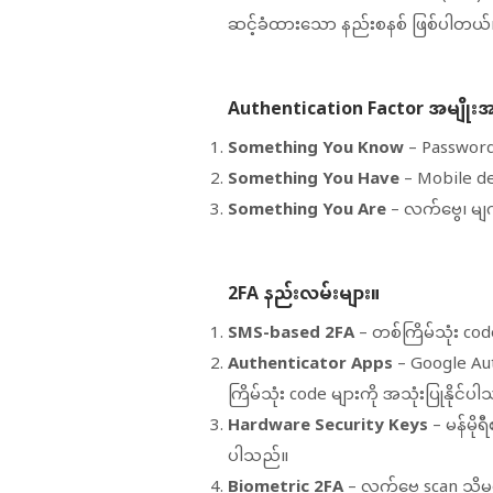
ဆင့်ခံထားသော နည်းစနစ် ဖြစ်ပါတယ်
Authentication Factor အမျိုးအ
Something You Know
– Password, 
Something You Have
– Mobile de
Something You Are
– လက်ဗွေ၊ မျက
2FA နည်းလမ်းများ။
SMS-based 2FA
– တစ်ကြိမ်သုံး cod
Authenticator Apps
– Google Aut
ကြိမ်သုံး code များကို အသုံးပြုနိုင်ပ
Hardware Security Keys
– မန်မိုရ
ပါသည်။
Biometric 2FA
– လက်ဗွေ scan သို့မဟု