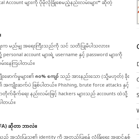
 Account များကို ပိုမိုလုံခြုံစေမည့်နည်းလမ်းများ” ဆိုတဲ့
။
ုံရေးက မည်မျှ အရေးကြီးသည်ကို သင် သတိပြုမိပါသလား။
့ personal account များရဲ့ username နှင့် password များကို
ုးပမ်းနေကြပါတယ်။
ိုးဖောက်မှုများ၏
၈၀% ကျော်
သည် အားနည်းသော (သို့မဟုတ်) ခိုး
ကျိုးဆက်ပဲ ဖြစ်ပါတယ်။ Phishing, brute force attacks နှင့်
တိုက်ခိုက်ရေး နည်းလမ်းဖြင့် hackers များသည် accounts ထဲသို့
်ပါတယ်။
L
FA) ဆိုတာ ဘာလဲ။
ည် အသုံးပြုသူ၏ identity ကို အတည်ပြုရန် လုံခြုံရေး အဆင့်နှစ်