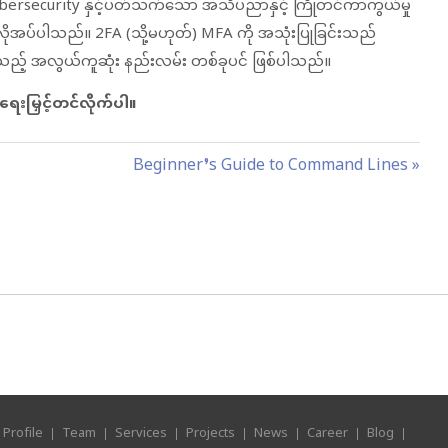
Cybersecurity နှင့်ပတ်သက်သော အသိပညာနှင့် ကြိုတင်ကာကွယ်မှု
လိုအပ်ပါသည်။ 2FA (သို့မဟုတ်) MFA ကို အသုံးပြုခြင်းသည်
င်သည့် အလွယ်ကူဆုံး နည်းလမ်း တစ်ခုပင် ဖြစ်ပါသည်။
ရေးမြှင့်တင်လိုက်ပါ။
N
Beginner’s Guide to Command Lines
e
x
t
P
o
s
t
:
Profile
Team
Services
Projects
News
Career
Blog