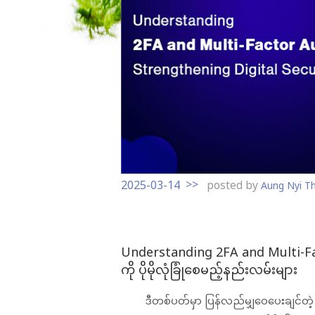
t
o
c
o
n
t
e
n
t
2025-03-14
posted by
Aung Nyi Th
Understanding 2FA and Multi-Fac
ကို ပိုမိုလုံခြုံစေမည့်နည်းလမ်းများ
ဒီတစ်ပတ်မှာ ပြန်လည်မျှဝေပေးချင်