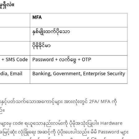
ုရှိလဲ။
နှင့်ပတ်သက်သောအကောင့်များ အားလုံးတွင် 2FA/ MFA ကို
်။
ျားမှ code ရယူသောနည်းလမ်းကို ပိုမိုအသုံးပြုပါ။ Hardware
့်ဆုံး လုံခြုံရေး အဆင့်ကို ပံ့ပိုးပေးပါသည်။ မိမိ Password များ