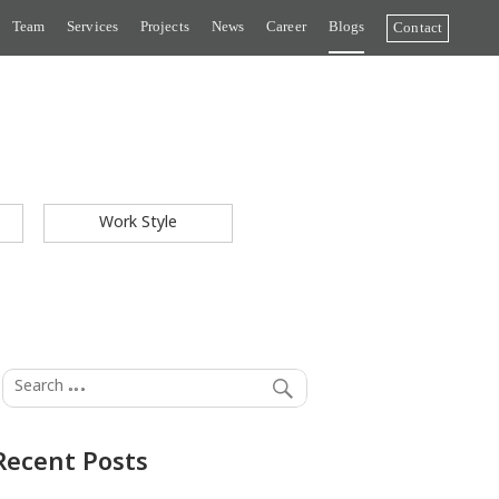
Team
Services
Projects
News
Career
Blogs
Contact
Work Style
Recent Posts