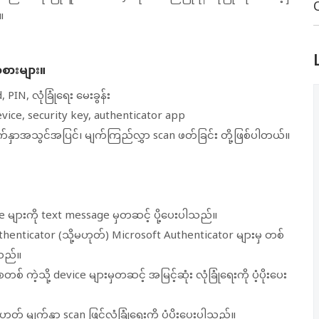
။
စားများ။
PIN, လုံခြုံရေး မေးခွန်း
vice, security key, authenticator app
်နှာအသွင်အပြင်၊ မျက်ကြည်လွှာ scan ဖတ်ခြင်း တို့ဖြစ်ပါတယ်။
e များကို text message မှတဆင့် ပို့ပေးပါသည်။
henticator (သို့မဟုတ်) Microsoft Authenticator များမှ တစ်
ါသည်။
ီစတစ် ကဲ့သို့ device များမှတဆင့် အမြင့်ဆုံး လုံခြုံရေးကို ပံ့ပိုးပေး
တ် မျက်နှာ scan ဖြင့်လုံခြုံ‌ရေးကို ပံ့ပိုးပေးပါသည်။