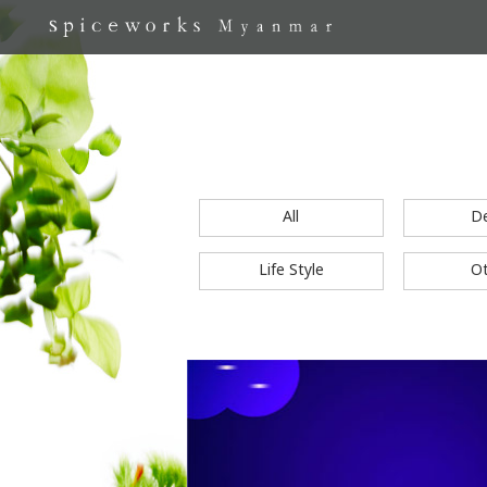
All
D
Life Style
O
S
k
i
p