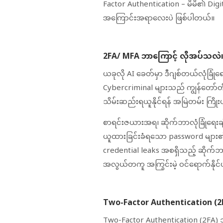
Factor Authentication – မိမိ၏ Digital
အကြောင်းအရာလေးပဲ ဖြစ်ပါတယ်။
2FA/ MFA ဘာကြောင့် လိုအပ်သလဲ
ယခုလို AI ခေတ်မှာ ဒီဂျစ်တယ်လုံခြ
Cybercriminal များသည် ကျွန်တော်တို
သိမ်းဆည်းရယူနိုင်ရန် အမြဲတမ်း ကြိ
စာရင်းဇယားအရ၊ ဆိုက်ဘာလုံခြုံရေးချ
ယူထားခြင်းခံရသော password များ၏ အ
credential leaks အစရှိသည့် ဆိုက်ဘာ
အလွယ်တကူ အကြွင်းမဲ့ ဝင်ရောက်နိုင
Two-Factor Authentication (2
Two-Factor Authentication (2FA) သ