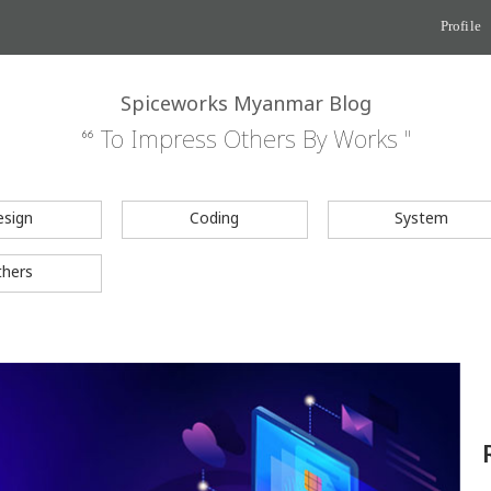
Profile
Spiceworks Myanmar Blog
“ To Impress Others By Works "
esign
Coding
System
thers