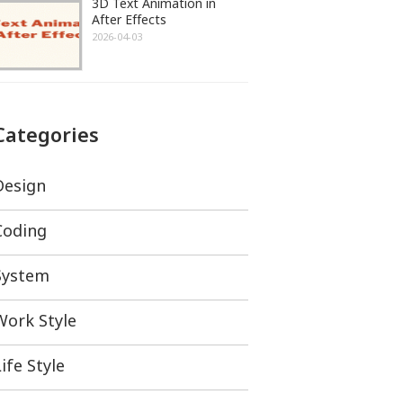
3D Text Animation in
After Effects
2026-04-03
Categories
Design
Coding
System
Work Style
ife Style