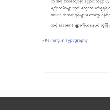
ကို အခါအားလျော်စွာ ပြောင်းလဲပြီး 
နည်းလမ်းများကိုပါ လေ့လာဖတ်ရှုရန် 
online threat ရန်များမှ ကာကွယ်နို
သင့်
account များကိုယနေ့ပင် လုံခြုံ
P
P
Kerning in Typography
o
r
s
e
t
v
n
i
a
o
v
u
i
s
g
P
a
o
t
s