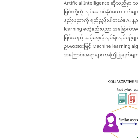
Artificial Intelligence ဆိုသည်မှာ သင
ခြင်းတို့ကို လုပ်ဆောင်နိုင်သော စက်
နည်းပညာကို ရည်ညွှန်းပါတယ်။ AI နည
learning စတဲ့နည်းပညာ အမြောက်အမ
ခြင်းသည် သင့်နေ့စဉ်လုပ်ရိုးလုပ်စဉ်မျ
ဥပမာအားဖြင့် Machine learning algo
အကြောင်းအရာများ၊ အကြံပြုချက်များကိ