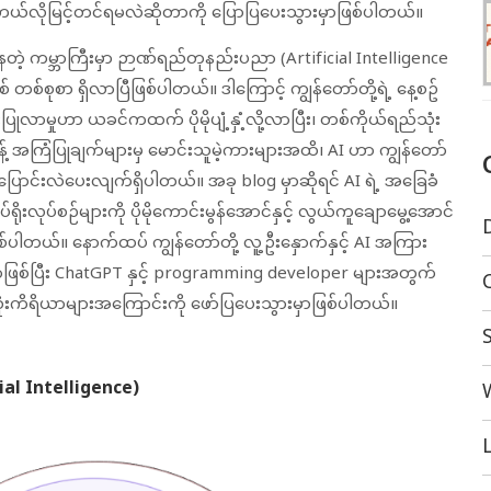
ကို ဘယ်လိုမြင့်တင်ရမလဲဆိုတာကို ‌ပြောပြပေးသွားမှာဖြစ်ပါတယ်။
နေတဲ့ ကမ္ဘာကြီးမှာ ဉာဏ်ရည်တုနည်းပညာ (Artificial Intelligence
တစ်စုစာ ရှိလာပြီဖြစ်ပါတယ်။ ဒါကြောင့် ကျွန်တော်တို့ရဲ့ နေ့စဥ်
ုလာမှုဟာ ယခင်ကထက် ပိုမိုပျံ့နှံ့လို့လာပြီး၊ တစ်ကိုယ်ရည်သုံး
သန့် အကြံပြုချက်များမှ မောင်းသူမဲ့ကားများအထိ၊ AI ဟာ ကျွန်တော်
ု ပြောင်းလဲပေးလျက်ရှိပါတယ်။ အခု blog မှာဆိုရင် AI ရဲ့ အခြေခံ
ရိုးလုပ်စဉ်များကို ပိုမိုကောင်းမွန်အောင်နှင့် လွယ်ကူချောမွေ့အောင်
ာဖြစ်ပါတယ်။ နောက်ထပ် ကျွန်တော်တို့ လူ့ဦးနှောက်နှင့် AI အကြား
ရမှာဖြစ်ပြီး ChatGPT နှင့် programming developer များအတွက်
သုံးကိရိယာများအကြောင်းကို ဖော်ပြပေးသွားမှာဖြစ်ပါတယ်။
ial Intelligence)
L