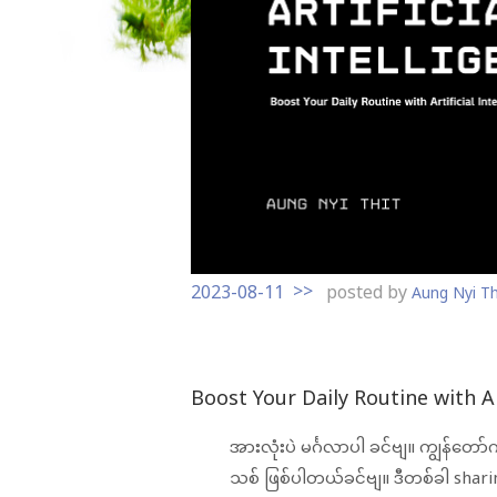
t
o
c
o
n
t
e
n
t
2023-08-11
posted by
Aung Nyi Th
Boost Your Daily Routine with Ar
အားလုံးပဲ မင်္ဂလာပါ ခင်ဗျ။ ကျွန်
သစ် ဖြစ်ပါတယ်ခင်ဗျ။ ဒီတစ်ခါ shari