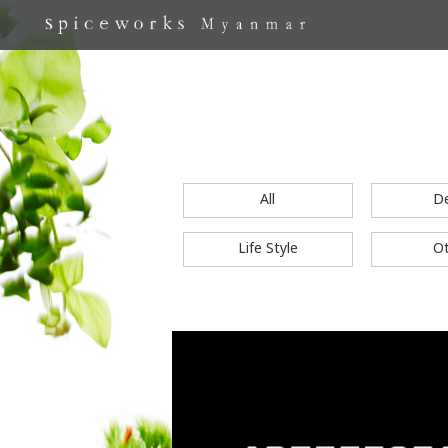
All
D
Life Style
O
S
k
i
p