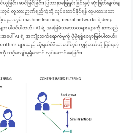
်ယူခြင်း၊ ဆင်ခြင်ခြင်း၊ ပြဿနာဖြေရှင်းခြင်းနှင့် ဆုံးဖြတ်ချက်ချ
များတွင် လူသားဉာဏ်ရည်ကဲ့သို့ လုပ်ဆောင်နိုင်ရန် တုပထားသော
်းပညာတွင် machine learning, neural networks နဲ့ deep
ျား ပါဝင်ပါတယ်။ AI ရဲ့ အခြေခံသဘောတရားများကို နားလည်
ားအပေါ် AI ရဲ့ အကျိုးသက်ရောက်မှုကို ပိုမိုရရှိစေမှာဖြစ်ပါတယ်။
rithms များသည် ဆိုရှယ်မီဒီယာပေါ်တွင် ကျွန်တော်တို့ မြင်ရတဲ့
ု သင့်လျော်မှုရှိအောင် လုပ်‌ဆောင်စေခြင်း၊