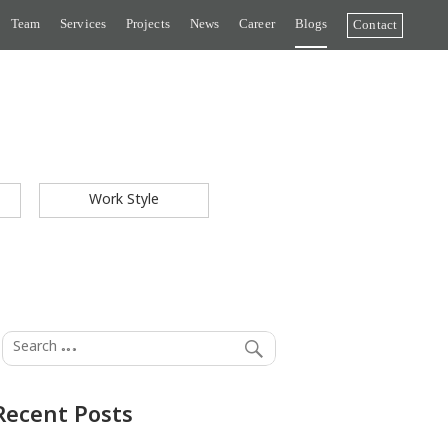
Team
Services
Projects
News
Career
Blogs
Contact
Work Style
Recent Posts