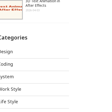
3D Text Animation in
After Effects
2026-04-03
Categories
Design
Coding
System
Work Style
ife Style