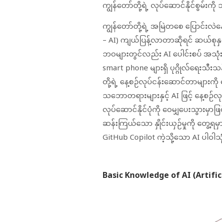
ကျွန်တော်တို့ရဲ့ လုပ်ဆောင်နိုင်စွမ်း
ကျွန်တော်တို့ရဲ့ အမြဲတစေ ပြောင်းလဲ
– AI) ကျယ်ပြန့်လာတာဆိုရင် ဆယ်စုနှစ် 
ဘဝများတွင်လည်း AI ပေါင်းစပ် အသုံးပြ
smart phone များရှိ ပုဂ္ဂိုလ်ရေးသီး
တို့ရဲ့ နေ့စဉ်လုပ်ငန်းဆောင်တာများကိ
သဘောတရားများနှင့် AI ဖြင့် နေ့စဉ်လုပ်
လုပ်ဆောင်နိုင်ပုံကို‌ ဝေမျှပေးသွားမှ
ဆန်းကြယ်သော နှိုင်းယှဉ်မှုကို တွေ့
GitHub Copilot ကဲ့သို့သော AI ပါဝါ
Basic Knowledge of AI (Artific