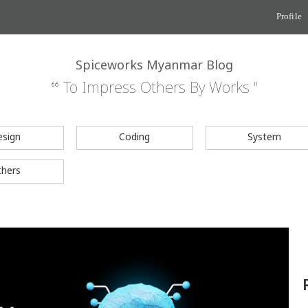
Profile
Spiceworks Myanmar Blog
“ To Impress Others By Works "
esign
Coding
System
thers