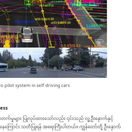
 pilot system in self driving cars
ess
ုးတက်မှုများ ပြုလုပ်ထားသော်လည်း ၎င်းသည် လူ့ဦးနှောက်နှင့်
်နေကြောင်း သတိပြုရန် အရေးကြီးပါတယ်။ ကျွန်တော်တို့ ဦးနှောက်