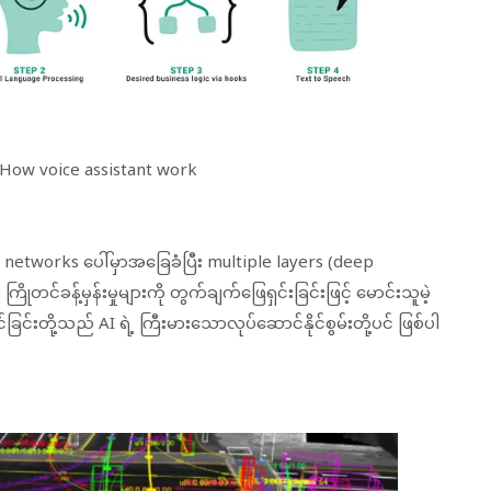
How voice assistant work
al networks ပေါ်မှာအခြေခံပြီး multiple layers (deep
ုတင်ခန့်မှန်းမှုများကို တွက်ချက်ဖြေရှင်းခြင်းဖြင့် မောင်းသူမဲ့
ခြင်းတို့သည် AI ရဲ့ ကြီးမားသောလုပ်ဆောင်နိုင်စွမ်းတို့ပင် ဖြစ်ပါ