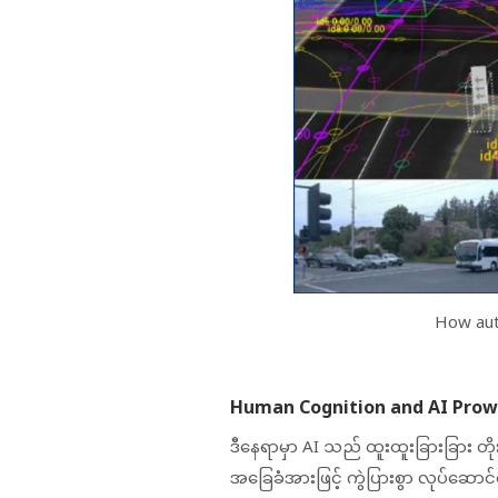
How auto
Human Cognition and AI Prow
ဒီနေရာမှာ AI သည် ထူးထူးခြားခြား တိ
အခြေခံအားဖြင့် ကွဲပြားစွာ လုပ်ဆောင