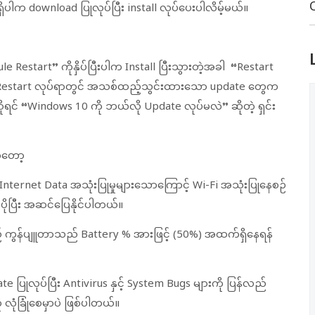
ပါက download ပြုလုပ်ပြီး install လုပ်ပေးပါလိမ့်မယ်။
 Restart” ကိုနှိပ်ပြီးပါက Install ပြီးသွားတဲ့အခါ “Restart
estart လုပ်ရာတွင် အသစ်ထည့်သွင်းထားသော update တွေက
ုရင် “Windows 10 ကို ဘယ်လို Update လုပ်မလဲ” ဆိုတဲ့ ရှင်း
ကတော့
nternet Data အသုံးပြုမှုများသောကြောင့် Wi-Fi အသုံးပြုနေစဉ်
ိုပြီး အဆင်ပြေနိုင်ပါတယ်။
ည့် ကွန်ပျူတာသည် Battery % အားဖြင့် (50%) အထက်ရှိနေရန်
te ပြုလုပ်ပြီး Antivirus နှင့် System Bugs များကို ပြန်လည်
ု လုံခြုံစေမှာပဲ ဖြစ်ပါတယ်။