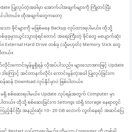
ate ပြုလုပ်တဲ့အခါမှာ အောက်ပါအချက်များကို ကြိုတင်ပြီး
နိုင်ပါတယ်။ ထိုအချက်တွေကတော့
းသော ဖိုင်များကို မဖြစ်မနေ Backup လုပ်ထားရပါမယ်။ ထိုသို့
ခုခုမှားယွင်းသွားခဲ့ရင်တောင် အရေးကြီးတဲ့ ဖိုင်တွေ မပျောက်ဆုံး
 External Hard Drive တစ်ခု (သို့မဟုတ်) Memory Stick တွေ
်ပါတယ်။
ိုင်းကောင်းမွန်မှုရှိရန် လိုအပ်ပါသည်။ များသောအားဖြင့် Update
 ဒါကြောင့် အင်တာနက်လိုင်း ကောင်းမွန်တဲ့အခါ ပြုလုပ်ခြင်းက
ဆန်ဆန် Download လုပ်နိုင်မှာပဲ ဖြစ်ပါတယ်။
ှိ၊ မရှိ စစ်ဆေးရပါမယ်။ Update လုပ်ရန်အတွက် Computer မှာ
်ပါတယ်။ ထိုသို့ စစ်ဆေးခြင်းက Settings ထဲရှိ Storage နေရာတွင်
့်နိုင်ပြီး အနည်းဆုံး 10- 20 GB လောက် လွတ်နေရင် အဆင်ပြေ
ုပ်ခင် Restart လုပ်ထားရပါမယ်။ ထိုမှသာ Computer ကို တစ်ခါ