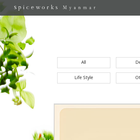
All
D
Life Style
O
S
k
i
p