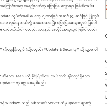
့ အကြောင်းအရာ အနည်းငယ်ကို ပြောပြပေးသွားမှာ ဖြစ်ပါတယ်။
date လုပ်တဲ့အခါ ယေဘုယျအားဖြင့် အဆင့် (၄) ဆင့်ဖြင့် ပြုလုပ်
Update လုပ်နေတယ်လို့ သဘောထားပြီး ပြောပြပေးသွားမှာပဲ ဖြစ်ပါ
te တင်မယ်ဆိုပါကလည်း ယခုနည်းအတိုင်းအတူတူပဲ ဖြစ်ပါတယ်။
” ကိုရွေးပြီးလျှင် (သို့မဟုတ်) “Update & Security” သို့ သွားရပါ
” ဆိုသော Menu ကို နှိပ်ပြီးပါက၊ ဘယ်ဘက်ခြမ်းတွင်ရှိသော
pdate” ကို ရွေးပေးရပါမည်။
L
တာနဲ့ Windows သည် Microsoft Server ထံမှ update များကို