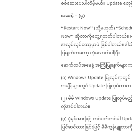
စစ်ဆေးပေးပါလိမ့်မယ်။ Update တွေရှိ
အဆင့် – (၄)
“Restart Now” (သို့မဟုတ်) “Schedule
Now” ဆိုတာကိုတွေ့ရတတ်ပါတယ်။ R
အလုပ်လုပ်တော့မှာပဲ ဖြစ်ပါတယ်။ ဒါဆိ
ပြချက်ကတော့ လုံလောက်ပါပြီ။
နောက်ထပ်အနေနဲ့ အကြံပြုချက်များ
(၁) Windows Update ပြုလုပ်ရာတွင် I
အချိန်များတွင် Update ပြုလုပ်တာက ပ
(၂) မိမိ Windows Update ပြုလုပ်မ
လိုအပ်ပါတယ်။
(၃) ပုံမှန်အားဖြင့် တစ်ပတ်တစ်ခါ Upda
ပြင်ဆင်ထားခြင်းဖြင့် မိမိကွန်ပျူတာကိ