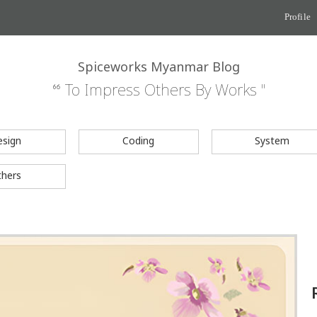
Profile
Spiceworks Myanmar Blog
“ To Impress Others By Works "
esign
Coding
System
thers