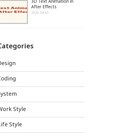
3D Text Animation in
After Effects
2026-04-03
Categories
Design
Coding
System
Work Style
ife Style