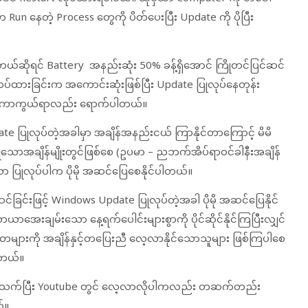
n နေတဲ့ Process တွေကို ပိတ်ပေးပြီး Update ကို ပိုပြီး
တယ်ဆိုရင် Battery အနည်းဆုံး 50% ခန့်ရှိအောင် ကြိုတင်ပြင်ဆင်
ပ်ထားခြင်းက အကောင်းဆုံးဖြစ်ပြီး Update ပြုလုပ်နေတုန်း
ို ကာကွယ်ရာလည်း ရောက်ပါတယ်။
e ပြုလုပ်တဲ့အခါမှာ အချိန်အနည်းငယ် ကြာနိုင်တာကြောင့် မိမိ
ောအချိန်မျိုးတွင်ဖြစ်စေ (ဥပမာ – ညဘက်အိပ်ရာဝင်ခါနီးအချိန်
်သာ ပြုလုပ်ပါက ပိုမို အဆင်ပြေစေနိုင်ပါတယ်။
ြင်းဖြင့် Windows Update ပြုလုပ်တဲ့အခါ ပိုမို အဆင်ပြေနိုင်
ာယာအေးချမ်းသော နေ့ရက်ပေါင်းများစွာကို ပိုင်ဆိုင်နိုင်ကြပြီးလျှင်
းကို အချိန်နှင့်တပြေးညီ လေ့လာနိုင်သောသူများ ဖြစ်ကြပါစေ
ါတယ်။
ပတ်သက်ပြီး Youtube တွင် လေ့လာလိုပါကလည်း တဆက်တည်း
်။