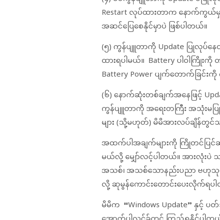
Restart လုပ်ထားတာက နောက်ကွယ်မှာ Ru
အဆင်ပြေစေနိုင်မှာပဲ ဖြစ်ပါတယ်။
(၅) ကွန်ပျူတာကို Update ပြုလုပ်နေ
ထားရပါမယ်။ Battery ပါဝါကြိုးကို တ
Battery Power ပျက်တောက်ခြင်းက
(၆) နောက်ဆုံးတစ်ချက်အနေဖြင့် Updat
ကွန်ပျူတာကို အရေးတကြီး အသုံးမပြုသ
များ (သို့မဟုတ်) မိမိအားလပ်ချိန်တွင
အထက်ပါအချက်များကို ကြိုတင်ပြင်ဆင်ခ
မယ်လို့ မျှော်လင့်ပါတယ်။ အားလုံးပဲ သ
အသစ်၊ အသစ်သောနည်းပညာ ဗဟုသုတမျာ
လို့ ဆုမွန်ကောင်းတောင်းပေးလိုက်ရပ
မိမိက “Windows Update” နှင့် 
အောက်ပါလင့်ခ်တွင် ကြည့်ရှုနိုင်ပါတယ