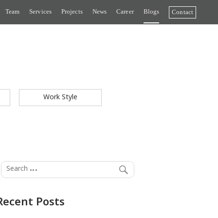
Team
Services
Projects
News
Career
Blogs
Contact
Work Style
Recent Posts