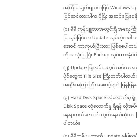
အကြံပြုချက်များအပြင် Windows Upd
ပြင်ဆင်ထားပါက ပိုပြီး အဆင်ပြေစေ
(၁) မိမိ ကွန်ပျူတာအတွင်းရှိ အရေးကြီ
ပြုလုပ်ခြင်းက Update လုပ်တဲ့အခါ တစ်
အောင် ကာကွယ်ပြီးသား ဖြစ်စေပါတယ်။
ကို အသုံးပြုပြီး Backup လုပ်ထားနိုင
(၂) Update ပြုလုပ်ရာတွင် အင်တာနက်လ
ဖိုင်တွေက File Size ကြီးတတ်ပါတယ်။
အချိန်အကြာကြီး မစောင့်ရဘဲ မြန်မြန်
(၃) Hard Disk Space လုံလောက်မှု ရ
Disk Space လုံလောက်မှု ရှိရန် လိုအပ
နေရာဘယ်လောက် လွတ်နေလဲဆိုတာ ကြည
ပါတယ်။
(၄) မိမိကွန်ပျူတာကို Update မပြုလ