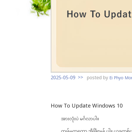
t
o
c
o
n
t
e
n
t
2025-05-09
posted by
Ei Phyo Mo
How To Update Windows 10
အားလုံးပဲ မင်္ဂလာပါ။
ကျွန်မကတော့ အိဖြိုးမွန် ပါ။ ယခုတစ်