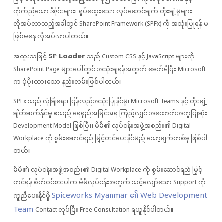
ကိုက်ညီသော ဒီဇိုင်းများ၊ ရှုပ်ထွေးသော လုပ်ဆောင်ချက် တိုးချဲ့မှုများ
လိုအပ်လာသည့်အခါတွင် SharePoint Framework (SPFx) ကို အသုံးပြုရန် မ
ဖြစ်မနေ လိုအပ်လာပါတယ်။
SP Loader
အထူးသဖြင့်
သည် Custom CSS နှင့် JavaScript များကို
SharePoint Page များပေါ်တွင် အသုံးချရန်အတွက် ခေတ်မီပြီး Microsoft
က ပံ့ပိုးထားသော နည်းလမ်းဖြစ်ပါတယ်။
SPFx သည် လုံခြုံရေး၊ ပြန်လည်အသုံးပြုနိုင်မှု၊ Microsoft Teams နှင့် တိုးချဲ့
ချိတ်ဆက်နိုင်မှု စသည့် ရေရှည်အမြင်အရ ကြည့်လျှင် အထောက်အကူပြုဆုံး
Development Model ဖြစ်ပြီး၊ မိမိ၏ လုပ်ငန်းအဖွဲ့အစည်း၏ Digital
Workplace ကို စွမ်းဆောင်ရည် မြှင့်တင်ပေးနိုင်မည့် သော့ချက်တစ်ခု ဖြစ်ပါ
တယ်။
မိမိ၏ လုပ်ငန်းအဖွဲ့အစည်း၏ Digital Workplace ကို စွမ်းဆောင်ရည် မြှင့်
တင်ရန် စိတ်ဝင်စားပါက မိမိလုပ်ငန်းအတွက် သင့်လျော်သော Support ကို
Spiceworks Myanmar ၏ Web Development
ကူညီပေးနိုင်ဖို့
Team
Contact လုပ်ပြီး Free Consultation ရယူနိုင်ပါတယ်။