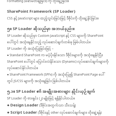
Formatting (ဖော်မတ်ချခြင်း) ကို တိုးချဲ့ခြင်း။
SharePoint Framework (SP Loader)
CSS နှင့် JavaScript များ ထည့်သွင်းခြင်းဖြင့် ဒီဇိုင်းကို တိုးချဲ့နိုင်ခြင်း။
၅။ SP Loader ဆိုသည်မှာ အဘယ်နည်း။
SP Loader ဆိုသည်မှာ Custom JavaScript နှင့် CSS များကို SharePoint
ပေါ်တွင် အသုံးချနိုင်သည့် လုပ်ဆောင်ချက်တစ်ခု ဖြစ်ပါတယ်။
SP Loader ကို အသုံးပြုခြင်းဖြင့် –
● Standard SharePoint က မပံ့ပိုးနိုင်သော ဒီဇိုင်းများကို အသုံးချနိုင်ပြီး
SharePoint ပေါ်တွင် ပြောင်းလဲနိုင်သော (Dynamic) လုပ်ဆောင်ချက်များကို
လုပ်ဆောင်နိုင်ပါတယ်။
● SharePoint Framework (SPFx) ကို အသုံးပြု၍ SharePoint Page ပေါ်
တွင် JS/CSS များကို အသုံးချခြင်း ဖြစ်ပါတယ်။
၅.၁။ SP Loader ၏ အမျိုးအစားများ နှိုင်းယှဉ်ချက်
SP Loader ကို ဗားရှင်း (၂) မျိုးဖြင့် ရရှိနိုင်ပါတယ်။
● Design Loader
(ဒီဇိုင်းအတွက်သာ သီးသန့်)
● Script Loader
(ဒီဇိုင်းနှင့် other လုပ်ဆောင်ချက်များ တိုးချဲ့ရန်)