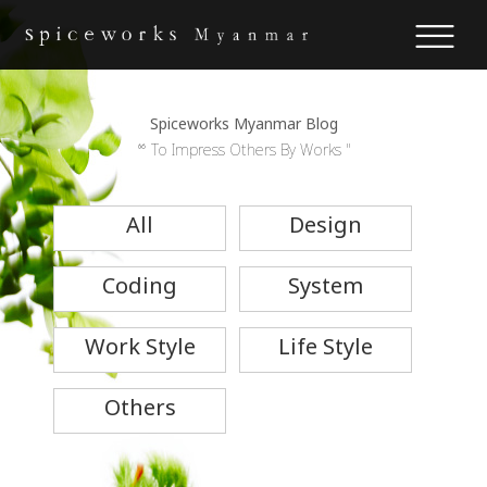
Spiceworks Myanmar Blog
“ To Impress Others By Works "
All
Design
Coding
System
Work Style
Life Style
Others