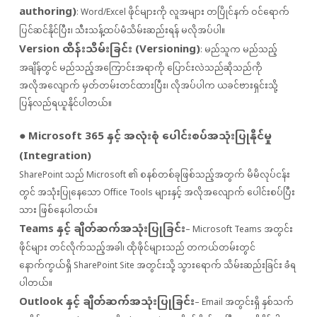
authoring)
: Word/Excel ဖိုင်များကို လူအများ တပြိုင်နက် ဝင်ရောက်
ပြင်ဆင်နိုင်ပြီး၊ သီးသန့်ထပ်မံသိမ်းဆည်းရန် မလိုအပ်ပါ။
Version ထိန်းသိမ်းခြင်း (Versioning)
: မည်သူက မည်သည့်
အချိန်တွင် မည်သည့်အကြောင်းအရာကို ပြောင်းလဲသည်ဆိုသည်ကို
အလိုအလျောက် မှတ်တမ်းတင်ထားပြီး၊ လိုအပ်ပါက ယခင်ဗားရှင်းသို့
ပြန်လည်ရယူနိုင်ပါတယ်။
● Microsoft 365 နှင့် အလုံးစုံ ပေါင်းစပ်အသုံးပြုနိုင်မှု
(Integration)
SharePoint သည် Microsoft ၏ စနစ်တစ်ခုဖြစ်သည့်အတွက် မိမိလုပ်ငန်း
တွင် အသုံးပြုနေသော Office Tools များနှင့် အလိုအလျောက် ပေါင်းစပ်ပြီး
သား ဖြစ်နေပါတယ်။
Teams နှင့် ချိတ်ဆက်အသုံးပြုခြင်း
– Microsoft Teams အတွင်း
ဖိုင်များ တင်လိုက်သည့်အခါ၊ ထိုဖိုင်များသည် တကယ်တမ်းတွင်
နောက်ကွယ်ရှိ SharePoint Site အတွင်းသို့ သွားရောက် သိမ်းဆည်းခြင်း ခံရ
ပါတယ်။
Outlook နှင့် ချိတ်ဆက်အသုံးပြုခြင်း
– Email အတွင်းရှိ နှစ်သက်