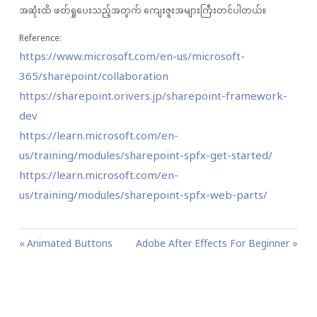
အဆုံးထိ ဖတ်ရှုပေးသည့်အတွက် ကျေးဇူးအများကြီးတင်ပါတယ်။
Reference:
https://www.microsoft.com/en-us/microsoft-
365/sharepoint/collaboration
https://sharepoint.orivers.jp/sharepoint-framework-
dev
https://learn.microsoft.com/en-
us/training/modules/sharepoint-spfx-get-started/
https://learn.microsoft.com/en-
us/training/modules/sharepoint-spfx-web-parts/
P
P
Animated Buttons
N
Adobe After Effects For Beginner
o
r
e
s
e
x
t
v
t
n
i
P