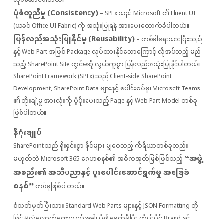
လုပ်ဆောင်ပါတယ်။
ပုံစံတူညီမှု (Consistency)
– SPFx သည် Microsoft ၏ Fluent UI
(ယခင် Office UI Fabric) ကို အသုံးပြုရန် အားပေးထောက်ခံပါတယ်။
ပြန်လည်အသုံးပြုနိုင်မှု (Reusability)
– တစ်ခါရေးသားပြီးသည်
နှင့် Web Part အဖြစ် Package လုပ်ထားနိုင်သောကြောင့် လိုအပ်သည့် မည်
သည့် SharePoint Site တွင်မဆို လွယ်ကူစွာ ပြန်လည်အသုံးပြုနိုင်ပါတယ်။
SharePoint Framework (SPFx) သည် Client-side SharePoint
Development, SharePoint Data များနှင့် ပေါင်းစပ်မှု၊ Microsoft Teams
၏ တိုးချဲ့မှု အားလုံးကို ပံ့ပိုးပေးသည့် Page နှင့် Web Part Model တစ်ခု
ဖြစ်ပါတယ်။
နိဂုံးချုပ်
SharePoint သည် ရိုးရှင်းစွာ ဖိုင်များ မျှဝေသည့် ကိရိယာတစ်ခုတည်း
“အဖွဲ့
မဟုတ်ဘဲ Microsoft 365 ဂေဟစနစ်၏ အဓိကအုတ်မြစ်ဖြစ်သည့်
အစည်း၏ အသိပညာနှင့် ပူးပေါင်းဆောင်ရွက်မှု အခြေခံ
စနစ်”
တစ်ခုဖြစ်ပါတယ်။
စံသတ်မှတ်ပြီးသား Standard Web Parts များနှင့် JSON Formatting တို့
ဖြင့် မလုံလောက်တော့သည့်အခါ၊ ပို၍ ခေတ်မီပြီး ကိုယ်ပိုင် Brand နှင့်