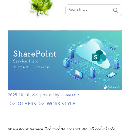
S
k
i
p
t
o
c
o
n
t
e
n
t
2025-10-10
posted by
Su Yee Htun
OTHERS
WORK STYLE
SharePoint Service မိတ်ဆက်(Microsoft 365 ကို လုပ်ငန်းသုံး