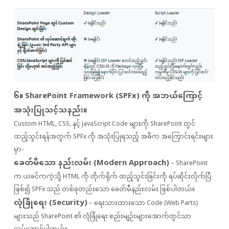
၆။ SharePoint Framework (SPFx) ကို အဘယ်ကြောင့်
အသုံးပြုသင့်သနည်း။
Custom HTML, CSS, နှင့် JavaScript Code များကို SharePoint တွင်
ထည့်သွင်းရန်အတွက် SPFx ကို အသုံးပြုရသည့် အဓိက အကြောင်းရင်းများ
မှာ-
ခေတ်မီသော နည်းလမ်း (Modern Approach)
– SharePoint
က ယခင်ကကဲ့သို့ HTML ကို တိုက်ရိုက် ထည့်သွင်းခြင်းကို ရပ်ဆိုင်းလိုက်ပြီ
ဖြစ်၍ SPFx သည် တစ်ခုတည်းသော ခေတ်မီနည်းလမ်း ဖြစ်ပါတယ်။
လုံခြုံရေး (Security)
– ရေးသားထားသော Code (Web Parts)
များသည် SharePoint ၏ လုံခြုံရေး စည်းမျဉ်းများအောက်တွင်သာ