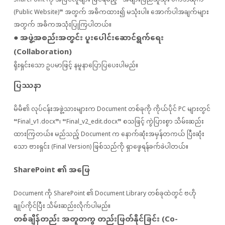
(Public Website)” အတွက် အဓိကထား၍ မသုံးပါ။ အောက်ပါအချက်များ
အတွက် အဓိကအသုံးပြုကြပါတယ်။
● အဖွဲ့အစည်းအတွင်း ပူးပေါင်းဆောင်ရွက်ရေး
(Collaboration)
ရိုးရှင်းသော ဥပမာဖြင့် နမူနာပြောပြပေးပါမည်။
ပြဿနာ
မိမိ၏ လုပ်ငန်းအဖွဲ့သားများက Document တစ်ခုကို ကိုယ်ပိုင် PC များတွင်
“Final_v1.docx”၊ “Final_v2_edit.docx” စသဖြင့် ကွဲပြားစွာ သိမ်းဆည်း
ထားကြတယ်။ မည်သည့် Document က နောက်ဆုံးအမှန်တကယ် ပြီးဆုံး
သော ဗားရှင်း (Final Version) ဖြစ်သည်ကို ရှာဖွေရန်ခက်ခဲပါတယ်။
SharePoint ၏ အဖြေ
Document ကို SharePoint ၏ Document Library တစ်ခုထဲတွင် ဗဟို
ချုပ်ကိုင်ပြီး သိမ်းဆည်းလိုက်ပါမည်။
တစ်ချိန်တည်း အတူတကွ တည်းဖြတ်နိုင်ခြင်း (Co-