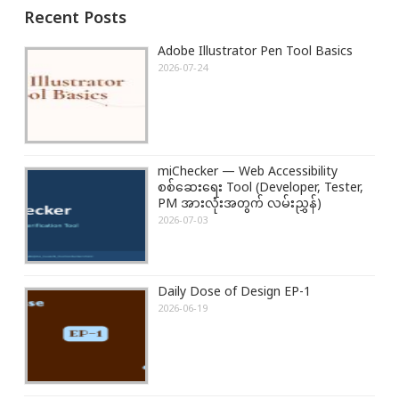
Recent Posts
a
o
o
v
u
s
Adobe Illustrator Pen Tool Basics
i
s
t
2026-07-24
g
P
:
a
o
t
s
i
t
miChecker — Web Accessibility
o
:
စစ်ဆေးရေး Tool (Developer, Tester,
n
PM အားလုံးအတွက် လမ်းညွှန်)
2026-07-03
Daily Dose of Design EP-1
2026-06-19