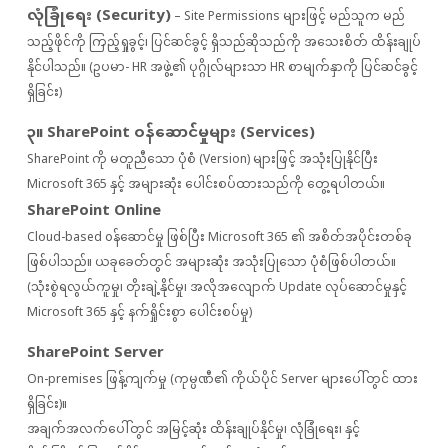
လုံခြုံရေး (Security)
– Site Permissions များဖြင့် မည်သူက မည်
သည့်ဖိုင်ကို ကြည့်ရှုခွင့်၊ ပြင်ဆင်ခွင့် ရှိသည်ဆိုသည်ကို အသေးစိတ် ထိန်းချုပ်
နိုင်ပါသည်။ (ဥပမာ- HR အဖွဲ့၏ ပုဂ္ဂိုလ်များသာ HR စာမျက်နှာကို ပြင်ဆင်ခွင့်
ရှိခြင်း)
၃။ SharePoint ဝန်ဆောင်မှုများ (Services)
SharePoint ကို မတူညီသော ပုံစံ (Version) များဖြင့် အသုံးပြုနိုင်ပြီး
Microsoft 365 နှင့် အများဆုံး ပေါင်းစပ်ထားသည်ကို တွေ့ရပါတယ်။
SharePoint Online
Cloud-based ၀န်ဆောင်မှု ဖြစ်ပြီး Microsoft 365 ၏ အစိတ်အပိုင်းတစ်ခု
ဖြစ်ပါသည်။ ယခုခေတ်တွင် အများဆုံး အသုံးပြုသော ပုံစံဖြစ်ပါတယ်။
(သုံးစွဲရလွယ်ကူမှု၊ တိုးချဲ့နိုင်မှု၊ အလိုအလျောက် Update လုပ်ဆောင်မှုနှင့်
Microsoft 365 နှင့် နက်ရှိုင်းစွာ ပေါင်းစပ်မှု)
SharePoint Server
On-premises ဖြန့်ကျက်မှု (ကုမ္ပဏီ၏ ကိုယ်ပိုင် Server များပေါ်တွင် ထား
ရှိခြင်း)။
အချက်အလက်ပေါ်တွင် အမြင့်ဆုံး ထိန်းချုပ်နိုင်မှု၊ လုံခြုံရေး၊ နှင့်