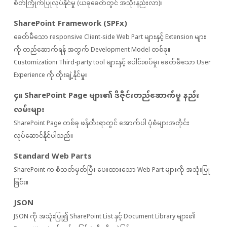
စိတ်ကြိုက်ပြုလုပ်နိုင်မှု (ယခုခေတ်တွင် အသုံးနည်းလာ)။
SharePoint Framework (SPFx)
ခေတ်မီသော responsive Client-side Web Part များနှင့် Extension များ
ကို တည်ဆောက်ရန် အတွက် Development Model တစ်ခု။
Customization၊ Third-party tool များနှင့် ပေါင်းစပ်မှု၊ ခေတ်မီသော User
Experience ကို တိုးချဲ့နိုင်မှု။
၄။ SharePoint Page များ၏ ဒီဇိုင်းတည်ဆောက်မှု နည်း
လမ်းများ
SharePoint Page တစ်ခု ဖန်တီးရာတွင် အောက်ပါ ပုံစံများအတိုင်း
လုပ်ဆောင်နိုင်ပါသည်။
Standard Web Parts
SharePoint က စံသတ်မှတ်ပြီး ပေးထားသော Web Part များကို အသုံးပြု
ခြင်း။
JSON
JSON ကို အသုံးပြု၍ SharePoint List နှင့် Document Library များ၏