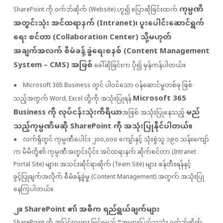
ကုမ္ပဏီ
SharePoint ကို ၀က်ဘ်ဆိုက် (Website) ဟူ၍ ပြောဆိုခြင်းထက်
အတွင်းသုံး အင်ထရာနက် (Intranet)၊ ပူးပေါင်းဆောင်ရွက်
ရေး စင်တာ (Collaboration Center) သို့မဟုတ်
အချက်အလက် စီမံခန့်ခွဲရေးစနစ် (Content Management
System – CMS) အဖြစ်
ခေါ်ဆိုခြင်းက ပို၍ မှန်ကန်ပါတယ်။
● Microsoft 365 Business တွင် ပါဝင်သော ဝန်ဆောင်မှုတစ်ခု ဖြစ်
Microsoft 365
သည့်အတွက် Word, Excel တို့ကို အသုံးပြုရန်
Business ကို လုပ်ငန်းသုံးကိရိယာ
မည်
အဖြစ် အသုံးပြုနေသည့်
သည့်ကုမ္ပဏီမဆို SharePoint ကို အသုံးပြုနိုင်ပါတယ်။
● လက်ရှိတွင် ကုမ္ပဏီပေါင်း ၂၀၀,၀၀၀ ကျော်နှင့် သုံးစွဲသူ ၁၉၀ သန်းကျော်
က မိမိတို့၏ ကုမ္ပဏီအတွင်းပိုင်း အင်ထရာနက် ဆိုက်စင်တာ (Intranet
Portal Site) များ၊ အသင်းဆိုင်ရာဆိုက် (Team Site) များ ဖန်တီးရန်နှင့်
ခွင့်ပြုချက်အလိုက် စီမံခန့်ခွဲမှု (Content Management) အတွက် အသုံးပြု
နေကြပါတယ်။
၂။ SharePoint ၏ အဓိက ရည်ရွယ်ချက်များ
SharePoint ကို အပြင်လူများ မြင်ရမည့် “အများပြည်သူသုံး ၀က်ဘ်ဆိုက်