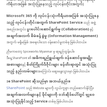
ကိရိယာအဖြစ် အသုံးပြုနေသည့် လုပ်ငန်းတိုင်းအတွက်)
Microsoft 365 ကို လုပ်ငန်းသုံးကိရိယာအဖြစ် အသုံးပြုနေ
သည့် လုပ်ငန်းတိုင်းအတွက်
SharePoint Service
သည် အဖွဲ့
ပူးပေါင်းဆောင်ရွက်မှု (Collaboration)
အစည်းအတွင်း
နှင့်
အချက်အလက် စီမံခန့်ခွဲမှု (Information Management)
အတွက် မရှိမဖြစ် အရေးပါသော ၀န်ဆောင်မှုတစ်ခု ဖြစ်ပါတယ်။
ညီမကတော့ Spiceworks Myanmar မှ ဆုရည်ထွန်းပါ။
အဓိကရည်ရွယ်ချက်
၀န်ဆောင်မှုအမျိုး
ဒီနေ့ SharePoint ၏
၊
အစားများ
စိတ်ကြိုက်ဒီဇိုင်းများ ဖန်တီးရာတွင် အသုံးပြု
နှင့်
သည့် နည်းလမ်းများ
အကြောင်း ဆွေးနွေးသွားမှာ ဖြစ်ပါတယ်။
၁။ SharePoint ဆိုသည်မှာ အဘယ်နည်း။
SharePoint
သည် Website များကို လွယ်ကူစွာ တည်ဆောက်နိုင်ပြီး
အချက်အလက်များနှင့် ဖိုင်များကို ဝဘ်ဆိုဒ်ပေါ်တွင် မျှဝေ
အသုံးပြုနိုင်သည့် Service
တစ်ခု ဖြစ်ပါတယ်။