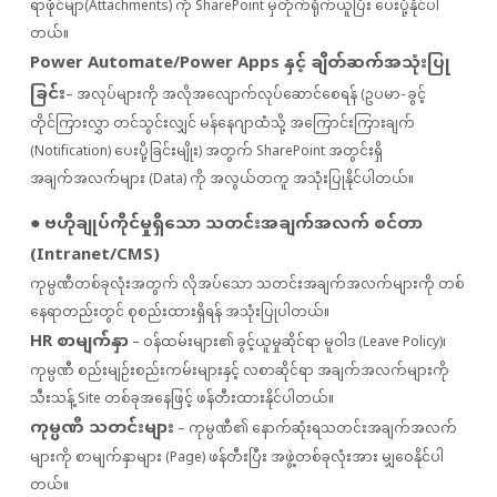
ရာဖိုင်မျာ(Attachments) ကို SharePoint မှတိုက်ရိုက်ယူပြီး ပေးပို့နိုင်ပါ
တယ်။
Power Automate/Power Apps နှင့် ချိတ်ဆက်အသုံးပြု
ခြင်း
– အလုပ်များကို အလိုအလျောက်လုပ်ဆောင်စေရန် (ဥပမာ- ခွင့်
တိုင်ကြားလွှာ တင်သွင်းလျှင် မန်နေဂျာထံသို့ အကြောင်းကြားချက်
(Notification) ပေးပို့ခြင်းမျိုး) အတွက် SharePoint အတွင်းရှိ
အချက်အလက်များ (Data) ကို အလွယ်တကူ အသုံးပြုနိုင်ပါတယ်။
● ဗဟိုချုပ်ကိုင်မှုရှိသော သတင်းအချက်အလက် စင်တာ
(Intranet/CMS)
ကုမ္ပဏီတစ်ခုလုံးအတွက် လိုအပ်သော သတင်းအချက်အလက်များကို တစ်
နေရာတည်းတွင် စုစည်းထားရှိရန် အသုံးပြုပါတယ်။
HR စာမျက်နှာ
– ဝန်ထမ်းများ၏ ခွင့်ယူမှုဆိုင်ရာ မူဝါဒ (Leave Policy)၊
ကုမ္ပဏီ စည်းမျဉ်းစည်းကမ်းများနှင့် လစာဆိုင်ရာ အချက်အလက်များကို
သီးသန့် Site တစ်ခုအနေဖြင့် ဖန်တီးထားနိုင်ပါတယ်။
ကုမ္ပဏီ သတင်းများ
– ကုမ္ပဏီ၏ နောက်ဆုံးရသတင်းအချက်အလက်
များကို စာမျက်နှာများ (Page) ဖန်တီးပြီး အဖွဲ့တစ်ခုလုံးအား မျှဝေနိုင်ပါ
တယ်။