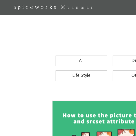
All
D
Life Style
O
S
k
i
p