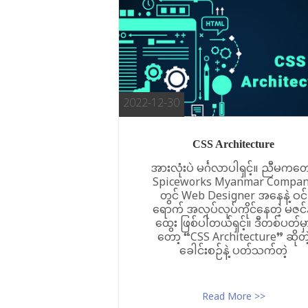
2022-12-30
CSS Architecture
အားလုံးပဲ မင်္ဂလာပါရှင့်။ ညီမကတေ
Spiceworks Myanmar Compa
တွင် Web Designer အနေနဲ့ ဝင်
ရောက် အလုပ်လုပ်ကိုင်နေတဲ့ မဇင်
ထွေး ဖြစ်ပါတယ်ရှင့်။ ဒီတစ်ပတ်မှ
တော့ “CSS Architecture” ဆိုတဲ
ခေါင်းစဉ်နဲ့ ပတ်သက်တဲ့
Read More >>