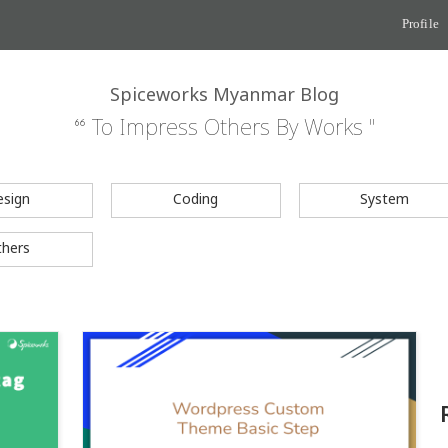
Profile
Spiceworks Myanmar Blog
“ To Impress Others By Works "
esign
Coding
System
thers