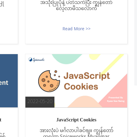
ြု
အသုံးပြုပုံနဲ့ ပတ်သက်ပြီး ကျွန်တော်
လေ့လာမိသလောက်
Read More >>
2022-05-20
t
JavaScript Cookies
အားလုံးပဲ မင်္ဂလာပါခင်ဗျ။ ကျွန်တော်