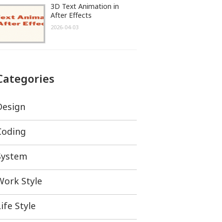
3D Text Animation in
After Effects
2026-04-03
Categories
Design
Coding
System
Work Style
ife Style