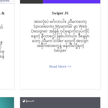
L &
Swiper JS
အားလုံးပဲ မင်္ဂလာပါ။ ညီမကတော့
Spiceworks Myanmar မှာ Web
ာ်
Designer အဖြစ် ဝင်ရောက်လုပ်ကိုင်
နေတဲ့ နီလာဌေး ဖြစ်ပါတယ်။ ဒီနေ့မှာ
တော့ ညီမက slider တွေကို design
နေ
အမိုက်စားတွေနဲ့ ဖန်တီးလို့ရတဲ့
င်
Swiper
်ခု
အနေ
Read More >>