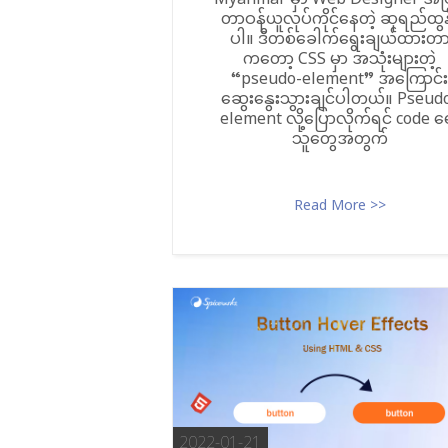
Myanmar မှာ Web Designer အဖ
တာဝန်ယူလုပ်ကိုင်နေတဲ့ ဆုရည်ထွန
ပါ။ ဒီတစ်ခေါက်ရွေးချယ်ထားတ
ကတော့ CSS မှာ အသုံးများတဲ့
“pseudo-element” အကြောင်း
ဆွေးနွေးသွားချင်ပါတယ်။ Pseud
element လို့ပြောလိုက်ရင် code ရ
သူတွေအတွက်
Read More >>
2022-01-21