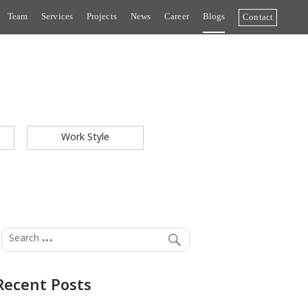
Team
Services
Projects
News
Career
Blogs
Contact
Work Style
Recent Posts