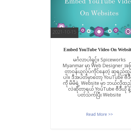
2021-10-15
Embed YouTube Video On Websit
မင်္ဂလာပါရှင့်။ Spiceworks
Myanmar မှာ Web Designer အဖ
တာဝန်ယူလုပ်ကိုင်နေတဲ့ ဆုရည်ထွန
ပါ။ ဒီအပတ်မှာတော့ YouTube ဗီဒီ
ကို မိမိရဲ့ Website မှာ ဘယ်လိုထည
လဲဆိုတာရယ် YouTube ဗီဒီယို နဲ့
ပတ်သက်ပြီး Website
Read More >>