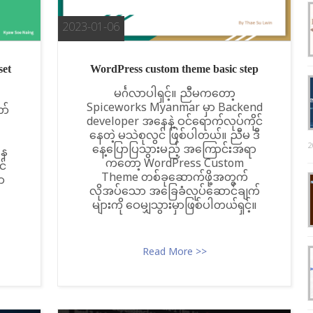
2023-01-06
set
WordPress custom theme basic step
မင်္ဂလာပါရှင့်။ ညီမကတော့
Spiceworks Myanmar မှာ Backend
ာ်
developer အနေနဲ့ ဝင်ရောက်လုပ်ကိုင်
နေတဲ့ မသဲစုလွင် ဖြစ်ပါတယ်။ ညီမ ဒီ
2
နေ့ပြောပြသွားမည့် အကြောင်းအရာ
နေ
ကတော့ WordPress Custom
င်
Theme တစ်ခုဆောက်ဖို့အတွက်
ာ
လိုအပ်သော အခြေခံလုပ်ဆောင်ချက်
များကို ဝေမျှသွားမှာဖြစ်ပါတယ်ရှင့်။
Read More >>