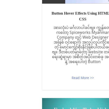
Button Hover Effects Using HTM
CSS
အားလုံးပဲ မင်္ဂလာပါခင်ဗျ။ ကျွန်တေ
ကတော့ Spiceworks Myanmar
Company တွင် Web Designer
အဖြစ် ဝင်ရောက် အလုပ်လုပ်ကိုင်
တဲ့ မောင်ကျော်စိုးနိုင်ဖြစ်ပါတယ်ခ
ဗျ။ ဒီတစ်ပတ်မှာတော့ website တစ
ရေးဆွဲရာမှာ အစိတ်အပိုင်းတစ်ခု 
နဲ့ အရေးပါတဲ့ Button
Read More >>