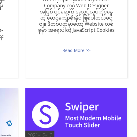
ြစ်
ကတော့ Spiceworks Myanmar
်း
Company တွင် Web Designer
ာ
အဖြစ် ဝင်ရောက် အလုပ်လုပ်ကိုင်နေ
တဲ့ မောင်ကျော်စိုးနိုင် ဖြစ်ပါတယ်ခင်
ဗျ။ ဒီတစ်ပတ်မှာတော့ Website တစ်
o-
ခုမှာ အရေးပါတဲ့ JavaScript Cookies
ေး
Read More >>
2021-12-10