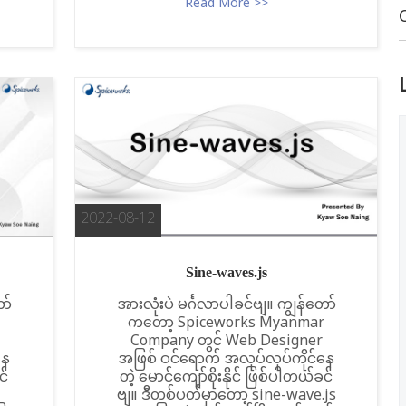
Read More >>
2022-08-12
Sine-waves.js
ာ်
အားလုံးပဲ မင်္ဂလာပါခင်ဗျ။ ကျွန်တော်
ကတော့ Spiceworks Myanmar
Company တွင် Web Designer
နေ
အဖြစ် ဝင်ရောက် အလုပ်လုပ်ကိုင်နေ
င်
တဲ့ မောင်ကျော်စိုးနိုင် ဖြစ်ပါတယ်ခင်
ဗျ။ ဒီတစ်ပတ်မှာတော့ sine-wave.js