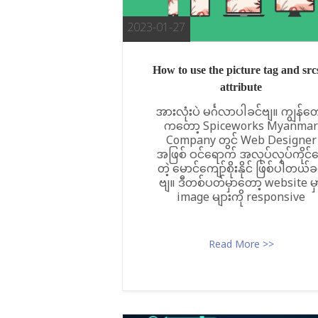
t
o
2023-01-27
c
o
How to use the picture tag and src
n
attribute
t
အားလုံးပဲ မင်္ဂလာပါခင်ဗျ။ ကျွန်တေ
e
ကတော့ Spiceworks Myanmar
Company တွင် Web Designer
n
အဖြစ် ဝင်ရောက် အလုပ်လုပ်ကိုင်
t
တဲ့ မောင်ကျော်စိုးနိုင် ဖြစ်ပါတယ်ခ
ဗျ။ ဒီတစ်ပတ်မှာတော့ website မှ
image များကို responsive
Read More >>