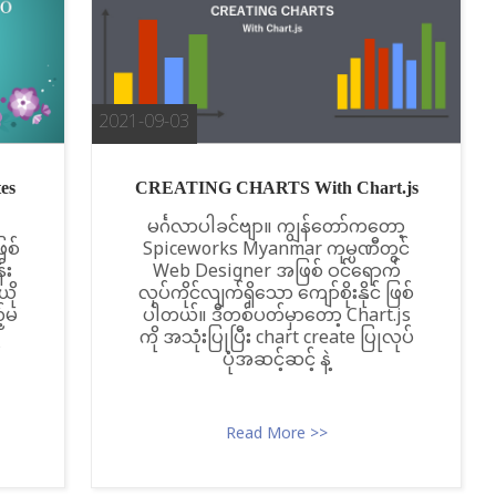
2021-09-03
es
CREATING CHARTS With Chart.js
မင်္ဂလာပါခင်ဗျာ။ ကျွန်တော်ကတော့
ြစ်
Spiceworks Myanmar ကုမ္ပဏီတွင်
်း
Web Designer အဖြစ် ဝင်ရောက်
ယို
လုပ်ကိုင်လျက်ရှိသော ကျော်စိုးနိုင် ဖြစ်
့်မ
ပါတယ်။ ဒီတစ်ပတ်မှာတော့ Chart.js
ကို အသုံးပြုပြီး chart create ပြုလုပ်
ပုံအဆင့်ဆင့် နဲ့
Read More >>