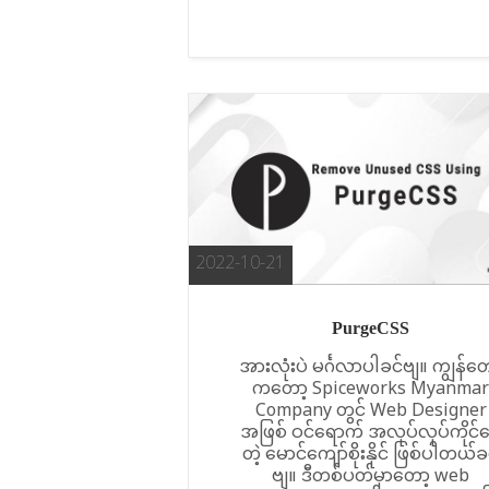
2022-10-21
PurgeCSS
အားလုံးပဲ မင်္ဂလာပါခင်ဗျ။ ကျွန်တေ
ကတော့ Spiceworks Myanmar
Company တွင် Web Designer
အဖြစ် ဝင်ရောက် အလုပ်လုပ်ကိုင်
တဲ့ မောင်ကျော်စိုးနိုင် ဖြစ်ပါတယ်ခ
ဗျ။ ဒီတစ်ပတ်မှာတော့ web