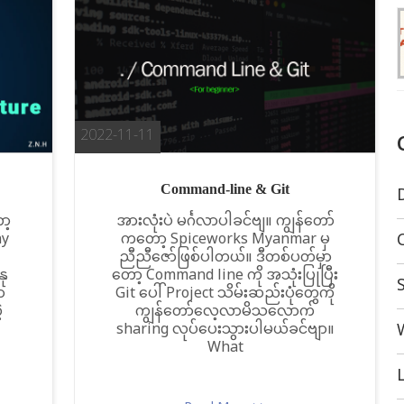
2022-11-11
Command-line & Git
ာ့
အားလုံးပဲ မင်္ဂလာပါခင်ဗျ။ ကျွန်တော်
ny
ကတော့ Spiceworks Myanmar မှ
ညီညီဇော်ဖြစ်ပါတယ်။ ဒီတစ်ပတ်မှာ
နု
တော့ Command line ကို အသုံးပြုပြီး
ာ
Git ပေါ် Project သိမ်းဆည်းပုံတွေကို
့
ကျွန်တော်လေ့လာမိသလောက်
sharing လုပ်ပေးသွားပါမယ်ခင်ဗျာ။
What
L