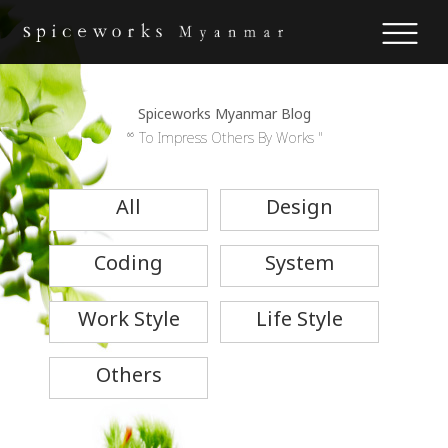
Spiceworks Myanmar Blog
“ To Impress Others By Works "
All
Design
Coding
System
Work Style
Life Style
Others