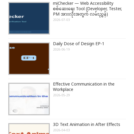
miChecker — Web Accessibility
o
:
စစ်ဆေးရေး Tool (Developer, Tester,
n
PM အားလုံးအတွက် လမ်းညွှန်)
2026-07-03
Daily Dose of Design EP-1
2026-06-19
Effective Communication in the
Workplace
2026-05-29
3D Text Animation in After Effects
2026-04-03