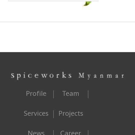
Profile
Team
Services
Projects
News
Career