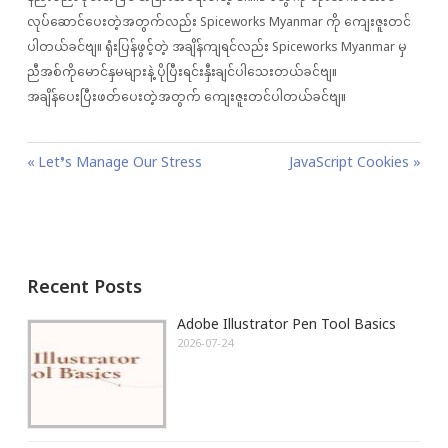
လုပ်ဆောင်ပေးတဲ့အတွက်လည်း Spiceworks Myanmar ကို ကျေးဇူးတင်
ပါတယ်ခင်ဗျ။ ရုံးပြန်ဖွင့်တဲ့ အချိန်ကျရင်လည်း Spiceworks Myanmar မှ
ညီအစ်ကိုမောင်နှမများနဲ့ ပိုပြီးရင်းနှီးချင်ပါသေးတယ်ခင်ဗျ။
အချိန်ပေးပြီးဖတ်ပေးတဲ့အတွက် ကျေးဇူးတင်ပါတယ်ခင်ဗျ။
P
P
Let’s Manage Our Stress
N
JavaScript Cookies
o
r
e
s
e
x
t
v
t
n
i
P
Recent Posts
a
o
o
v
u
s
Adobe Illustrator Pen Tool Basics
i
s
t
2026-07-24
g
P
:
a
o
t
s
i
t