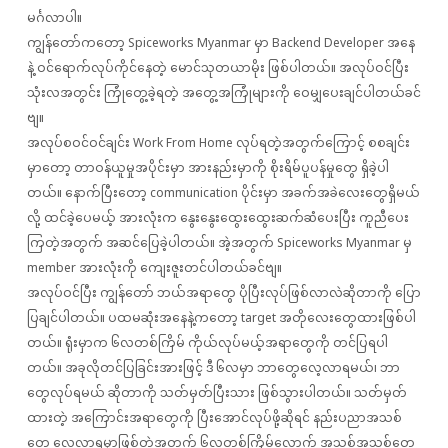
မင်္ဂလာပါ။
ကျွန်တော်ကတော့ Spiceworks Myanmar မှာ Backend Developer အနေ
နဲ့ ဝင်ရောက်လုပ်ကိုင်နေတဲ့ မောင်သုတယာမိုး ဖြစ်ပါတယ်။ အလုပ်ဝင်ပြီး
သုံးလအတွင်း ကြုံတွေ့ခဲ့ရတဲ့ အတွေ့အကြုံများကို ဝေမျှပေးချင်ပါတယ်ခင်
ဗျ။
အလုပ်စဝင်ဝင်ချင်း Work From Home လုပ်ရတဲ့အတွက်ကြောင့် စစချင်း
မှာတော့ တာဝန်ယူမှုအပိုင်းမှာ အားနည်းမှာကို စိုးရိမ်ပူပန်မှုတွေ ရှိခဲ့ပါ
တယ်။ နောက်ပြီးတော့ communication ပိုင်းမှာ အခက်အခဲလေးတွေရှိမယ်
လို့ ထင်ခဲ့ပေမယ့် အားလုံးက နွေးနွေးထွေးထွေးဆက်ဆံပေးပြီး ကူညီပေး
ကြတဲ့အတွက် အဆင်ပြေခဲ့ပါတယ်။ အဲ့အတွက် Spiceworks Myanmar မှ
member အားလုံးကို ကျေးဇူးတင်ပါတယ်ခင်ဗျ။
အလုပ်ဝင်ပြီး ကျွန်တော် ဘယ်အရာတွေ ပိုပြီးလုပ်ဖြစ်လာလဲဆိုတာကို ပြော
ပြချင်ပါတယ်။ ပထမဆုံးအနေနဲ့ကတော့ target အတိုလေးတွေထားဖြစ်ပါ
တယ်။ ရုံးမှာက ၆လတစ်ကြိမ် ကိုယ်လုပ်မယ့်အရာတွေကို တင်ပြရပါ
တယ်။ အခုလိုတင်ပြခြင်းအားဖြင့် ဒီ ၆လမှာ ဘာတွေလေ့လာရမယ်၊ ဘာ
တွေလုပ်ရမယ် ဆိုတာကို သတ်မှတ်ပြီးသား ဖြစ်သွားပါတယ်။ သတ်မှတ်
ထားတဲ့ အကြောင်းအရာတွေကို ပြီးအောင်လုပ်ဖို့ဆိုရင် နည်းပညာအသစ်
တွေ လေ့လာရမှာဖြစ်တဲ့အတွက် ၆လတစ်ကြိမ်လောက် အသစ်အသစ်တွေ