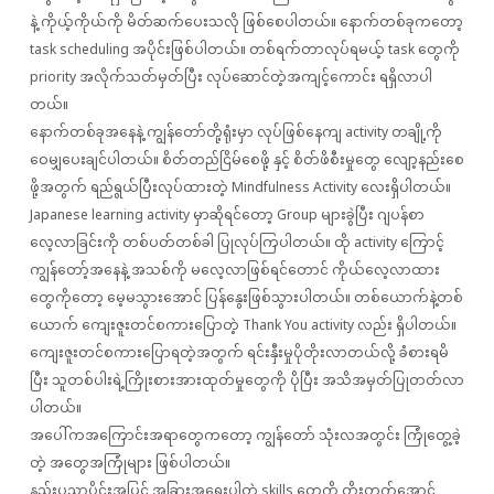
နဲ့ ကိုယ့်ကိုယ်ကို မိတ်ဆက်ပေးသလို ဖြစ်စေပါတယ်။ နောက်တစ်ခုကတော့
task scheduling အပိုင်းဖြစ်ပါတယ်။ တစ်ရက်တာလုပ်ရမယ့် task တွေကို
priority အလိုက်သတ်မှတ်ပြီး လုပ်ဆောင်တဲ့အကျင့်ကောင်း ရရှိလာပါ
တယ်။
နောက်တစ်ခုအနေနဲ့ ကျွန်တော်တို့ရုံးမှာ လုပ်ဖြစ်နေကျ activity တချို့ကို
ဝေမျှပေးချင်ပါတယ်။ စိတ်တည်ငြိမ်စေဖို့ နှင့် စိတ်ဖိစီးမှုတွေ လျော့နည်းစေ
ဖို့အတွက် ရည်ရွယ်ပြီးလုပ်ထားတဲ့ Mindfulness Activity လေးရှိပါတယ်။
Japanese learning activity မှာဆိုရင်တော့ Group များခွဲပြီး ဂျပန်စာ
လေ့လာခြင်းကို တစ်ပတ်တစ်ခါ ပြုလုပ်ကြပါတယ်။ ထို activity ကြောင့်
ကျွန်တော့်အနေနဲ့ အသစ်ကို မလေ့လာဖြစ်ရင်တောင် ကိုယ်လေ့လာထား
တွေကိုတော့ မေ့မသွားအောင် ပြန်နွေးဖြစ်သွားပါတယ်။ တစ်ယောက်နဲ့တစ်
ယောက် ကျေးဇူးတင်စကားပြောတဲ့ Thank You activity လည်း ရှိပါတယ်။
ကျေးဇူးတင်စကားပြောရတဲ့အတွက် ရင်းနှီးမှုပိုတိုးလာတယ်လို့ ခံစားရမိ
ပြီး သူတစ်ပါးရဲ့ကြိုးစားအားထုတ်မှုတွေကို ပိုပြီး အသိအမှတ်ပြုတတ်လာ
ပါတယ်။
အပေါ်ကအကြောင်းအရာတွေကတော့ ကျွန်တော် သုံးလအတွင်း ကြုံတွေ့ခဲ့
တဲ့ အတွေအကြုံများ ဖြစ်ပါတယ်။
နည်းပညာပိုင်းအပြင် အခြားအရေးပါတဲ့ skills တွေကို တိုးတက်အောင်