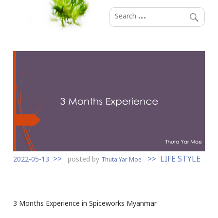
S
k
i
p
t
o
c
o
n
t
e
n
LIFE STYLE
t
2022-05-13
posted by
Thuta Yar Moe
3 Months Experience in Spiceworks Myanmar