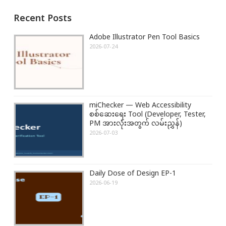
a
o
P
Recent Posts
v
u
o
i
s
s
Adobe Illustrator Pen Tool Basics
g
P
t
2026-07-24
a
o
:
t
s
i
t
o
:
miChecker — Web Accessibility
n
စစ်ဆေးရေး Tool (Developer, Tester,
PM အားလုံးအတွက် လမ်းညွှန်)
2026-07-03
Daily Dose of Design EP-1
2026-06-19