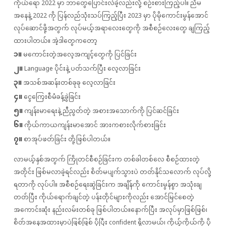
ကိုယ်ရော 2022 မှာ ဘာတွေပြောင်းလဲခဲ့လည်းလို့ စဉ်းစားကြည့်ပါ။ ညီမ
အနေနဲ့ 2022 ကို ပြန်လည်သုံးသပ်ကြည့်ပြီး 2023 မှာ ပိုမိုကောင်းမွန်အောင်
လုပ်ဆောင်ဖို့အတွက် လုပ်မယ့်အရာလေးတွေကို အစီစဉ်လေးတွေ ချကြည့်
ထားပါတယ်။ အဲ့ဒါတွေကတော့
၁။
မကောင်းတဲ့အလေ့အကျင့်တွေကို ပြင်ခြင်း
၂။
Language ပိုင်းနဲ့ ပတ်သက်ပြီး လေ့လာခြင်း
၃။
အသစ်အဆန်းတစ်ခုခု လေ့လာခြင်း
၄။
ငွေကြေးစီမံခန့်ခွဲခြင်း
၅။
ကျန်းမာရေးနဲ့ ညီညွတ်တဲ့ အစားအသောက်ကို ပြင်ဆင်ခြင်း
၆။
ကိုယ်ကာယကျန်းမာအောင် အားကစားလိုက်စားခြင်း
၇။
စာအုပ်ဖတ်ခြင်း တို့ဖြစ်ပါတယ်။
လာမယ့်နှစ်အတွက် ကြိုတင်စီစဉ်ခြင်းက တစ်ခါတစ်လေ စီစဉ်ထားတဲ့
အတိုင်း ဖြစ်မလာခဲ့ရင်လည်း စိတ်မပျက်သွားပဲ တတ်နိုင်သလောက် လုပ်လို့
ရတာကို လုပ်ပါ။ အစီစဉ်ရေးဆွဲခြင်းက အချိန်ကို ကောင်းမွန်စွာ အသုံးချ
တတ်ပြီး ကိုယ်ရောက်ချင်တဲ့ ပန်းတိုင်များကိုလည်း အောင်မြင်စေတဲ့
အကောင်းဆုံး နည်းလမ်းတစ်ခု ဖြစ်ပါတယ်။နောက်ပြီး အလုပ်မှာဖြစ်ဖြစ်၊
စိတ်အနေအထားမှာပဲဖြစ်ဖြစ် ပိုပြီး confident ရှိလာမယ်၊ ကိုယ့်ကိုယ်ကို ပို