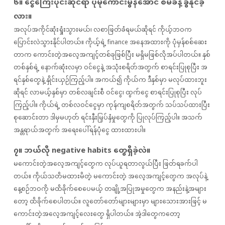
၆။ ငွေကြေးပိုင်းဆိုင်ရာ ပိုမိုကောင်းမွန်အောင် စီမံခန့်ခွဲနိုင်ခဲ့
လား။
အလုပ်အကိုင်ဆုံးရှုံးသွားမယ်၊ လစာဖြတ်ခံရမယ်ဆိုရင် ကိုယ့်ဘဝက
ပြောင်းလဲသွားနိုင်ပါတယ်။ ကိုယ့်ရဲ့ finance အနေအထားကို ပုံမှန်စစ်ဆေး
တာက ကောင်းတဲ့အလေ့အကျင့်တစ်ခုဖြစ်ပြီး မရှိမဖြစ်လိုအပ်ပါတယ်။ နှစ်
တစ်နှစ်ရဲ့ နောက်ဆုံးလမှာ ဝင်ငွေနဲ့ အသုံးစရိတ်အတွက် စာရင်းပြုစုပြီး အ
ရင်နှစ်တွေနဲ့ နှိုင်းယှဉ်ကြည့်ပါ။ အကယ်၍ ကိုယ်က ဒီနှစ်မှာ မလုပ်ထားဘူး
ဆိုရင် လာမယ့်နှစ်မှာ တစ်လချင်းစီ ဝင်ငွေ၊ ထွက်ငွေ စာရင်းပြုစုပြီး လုပ်
ကြည့်ပါ။ ကိုယ်ရဲ့ တစ်လဝင်ငွေမှာ ကုန်ကျစရိတ်အတွက် သပ်သပ်ထားပြီး
စုဆောင်းတာ ဒါမှမဟုတ် ရင်းနှီးမြှပ်နှံမှုတွေကို ပြုလုပ်ကြည့်ပါ။ အသက်
အန္တရာယ်အတွက် အရေးပေါ်ရန်ပုံငွေ ထားထားပါ။
၇။ ဘယ်လို negative habits တွေရှိခဲ့လဲ။
မကောင်းတဲ့အလေ့အကျင့်တွေက လုပ်ယူရတာလွယ်ပြီး ဖြတ်ရခက်ပါ
တယ်။ ကိုယ်သတိမထားမိတဲ့ မကောင်းတဲ့ အလေ့အကျင့်တွေက အလုပ်နဲ့
နေ့စဉ်ဘဝကို မထိခိုက်စေပေမယ့် တချို့အပြုအမှုတွေက အနည်းနဲ့အများ
တော့ ထိခိုက်စေပါတယ်။ လူတော်တော်များများမှာ များသေားအားဖြင့် မ
ကောင်းတဲ့အလေ့အကျင့်လေးတွေ ရှိပါတယ်။ အဲ့ဒါတွေကတော့