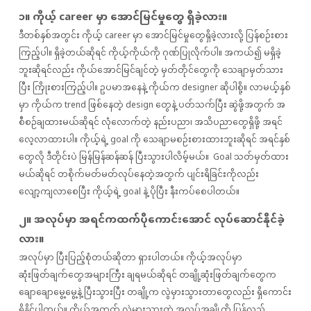
၁။ ကိုယ့် career မှာ အောင်မြင်မှုတွေ ရှိခဲ့လား။
ဒီတစ်နှစ်အတွင်း ကိုယ့် career မှာ အောင်မြင်မှုတွေရှိခဲ့လားလို့ ပြန်စဉ်းစား
ကြည့်ပါ။ ရှိခဲ့တယ်ဆိုရင် ကိုယ့်ကိုယ်ကို ဂုဏ်ပြုလိုက်ပါ။ အကယ်၍ မရှိခဲ့
ဘူးဆိုရင်လည်း ကိုယ်အောင်မြင်ချင်တဲ့ မှတ်တိုင်တွေကို သေချာမှတ်သား
ပြီး ကြိုးစားကြည့်ပါ။ ဥပမာအနေနဲ့ ကိုယ်က designer ဆိုပါစို့။ လာမယ့်နှစ်
မှာ ကိုယ်က trend ဖြစ်နေတဲ့ design တွေနဲ့ ပတ်သက်ပြီး ဆွဲဖို့အတွက် အ
စီစဉ်ချထားမယ်ဆိုရင် လုံလောက်တဲ့ နည်းပညာ၊ အသိပညာတွေရှိဖို့ အရင်
လေ့လာထားပါ။ ကိုယ့်ရဲ့ goal ကို သေချာမစဉ်းစားထားဘူးဆိုရင် အရင်နှစ်
တွေလို ဒီတိုင်းပဲ မြန်မြန်ဆန်ဆန် ပြီးသွားပါလိမ့်မယ်။ Goal သတ်မှတ်ထား
မယ်ဆိုရင် တစိုက်မတ်မတ်လုပ်နေတဲ့အတွက် ပျင်းရိခြင်းကိုလည်း
လျော့ကျလာစေပြီး ကိုယ့်ရဲ့ goal နဲ့ ပိုပြီး နီးကပ်စေပါတယ်။
၂။ အလုပ်မှာ အရင်ကထက်ပိုကောင်းအောင် လုပ်ဆောင်နိုင်ခဲ့
လား။
အလုပ်မှာ ပြီးပြည့်စုံတယ်ဆိုတာ ရှားပါတယ်။ ကိုယ့်အလုပ်မှာ
ဆုံးဖြတ်ချက်တွေအများကြီး ချရမယ်ဆိုရင် တချို့ဆုံးဖြတ်ချက်တွေက
ချောချောမွေ့မွေ့နဲ့ ပြီးသွားပြီး တချို့က လွဲမှားသွားတာတွေလည်း ရှိကောင်း
ရှိနိုင်ပါတယ်။ ကိုယ့်အတွက် လွဲမှားသွားတဲ့ အလုပ်အချို့ကို ပြန်လည်