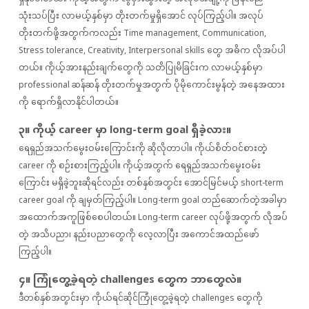
သုံးသပ်ပြီး လာမယ့်နှစ်မှာ တိုးတက်မှုရှိအောင် လုပ်ကြည့်ပါ။ အလုပ်
တိုးတက်ဖို့အတွက်ကလည်း Time management, Communication,
Stress tolerance, Creativity, Interpersonal skills တွေ အဓိက လိုအပ်ပါ
တယ်။ ကိုယ့်အားနည်းချက်တွေကို သတိပြုမိခြင်းက လာမယ့်နှစ်မှာ
professional ဆန်ဆန် တိုးတက်မှုအတွက် ပိုမိုကောင်းမွန်တဲ့ အနေအထား
ကို ရောက်ရှိလာနိုင်ပါတယ်။
၃။ ကိုယ့် career မှာ long-term goal ရှိခဲ့လား။
ရေရှည်အသက်မွေးဝမ်းကြောင်းကို ဆိုလိုတာပါ။ ကိုယ်စိတ်ဝင်စားတဲ့
career ကို စဉ်းစားကြည့်ပါ။ ကိုယ့်အတွက် ရေရှည်အသက်မွေးဝမ်း
ကြောင်း မရှိခဲ့ဘူးဆိုရင်လည်း တစ်နှစ်အတွင်း အောင်မြင်မယ့် short-term
career goal ကို ချမှတ်ကြည့်ပါ။ Long-term goal တည်ဆောက်တဲ့အခါမှာ
အထောက်အကူဖြစ်စေပါတယ်။ Long-term career လုပ်ဖို့အတွက် လိုအပ်
တဲ့ အသိပညာ၊ နည်းပညာတွေကို လေ့လာပြီး အကောင်အထည်ဖော်
ကြည့်ပါ။
၄။ ကြုံတွေ့ခဲ့ရတဲ့ challenges တွေက ဘာတွေလဲ။
ဒီတစ်နှစ်အတွင်းမှာ ကိုယ်ရင်ဆိုင်ကြုံတွေ့ခဲ့ရတဲ့ challenges တွေကို