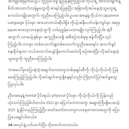
အကျိုးအမြတ်မယူပဲ ကူညီပေးဖို့ ရည်မှန်းကြည့်ပါ။ ကိုယ်ရဲ့ အားသာချက်နဲ့
စိတ်အားထက်သန်မှုတွေကို စာရင်းပြုစုပြီး အခြားလိုအပ်နေတဲ့သူတွေရဲ့
ကောင်းကျိုးအတွက် ကူညီပေးကြည့်ပါ။ ဥပမာအနေနဲ့ ကိုယ်က Japanese
Language ပိုင်းမှာ အားသာတယ်ဆိုပါစို့။ ကိုယ့်အနီးပတ်ဝန်းကျင်မှာ အခုမှ
Japan စာလေ့လာနေတဲ့သူကို လမ်းညွှန်ပေးတာမျိုး လုပ်ကြည့်ပါ။ အဲ့ဒီ
အတွက် လာမယ့်နှစ်မှာ အကူညီပေးဖို့ အစီစဉ်တစ်ခုခု ဖန်တီးပြီး လုပ်
ကြည့်ပါ။ ဘဝမှာ တစ်ယောက်နဲ့တစ်ယောက်ကူညီဖေးမရင်း အသက်ရှင်
နေထိုင်ရတာ ဘယ်လောက်ပျော်ဖို့ကောင်းမလဲလို့ စဉ်းစားပြီး လိုအပ်နေတဲ့
သူတွေကို ကူညီပေးကြည့်ပါ။
ကဲအပေါ်မှာပြောခဲ့တဲ့အချက်လေးတွေတစ်ခုချင်းစီကို ကိုယ့်ကိုယ်ကို ပြန်
မေးကြည့်ကြည့်ပါ။ လိုအပ်ချက်တွေရှိနေရင်လည်း ကြိုတင်ပြင်ဆင်မှုတွေ
ပြုလုပ်ပါ။
ညီမအနေနဲ့ mental ပိုင်းရယ်၊ physical ပိုင်းမှာ ကိုယ့်ကိုယ်ကို ပြန်လည်
သုံးသပ်ကြည့်မိပါတယ်။ 2022 မှာ ပြောင်းလဲတာတွေ အများကြီးရှိပေမယ့်
2021 နဲ့ နှိုင်းယှဉ်ကြည့်ပြီး တော်တော်လေးကွာဟနေတာလေးတွေကို ပြော
ပြပေးချင်ပါတယ်။
၁။
အလုပ်နဲ့ ပတ်သက်ပြီး တိုးတက်လာတယ်။