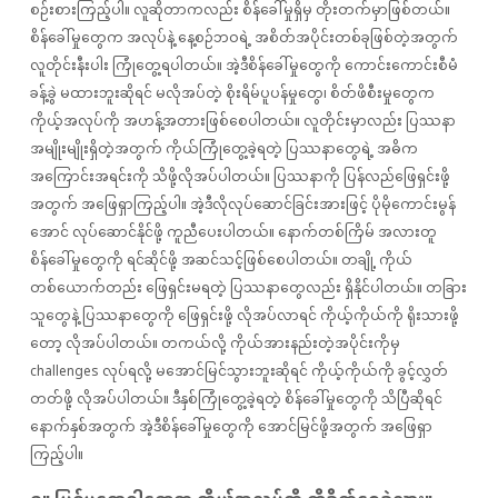
စဉ်းစားကြည့်ပါ။ လူဆိုတာကလည်း စိန်ခေါ်မှုရှိမှ တိုးတက်မှာဖြစ်တယ်။
စိန်ခေါ်မှုတွေက အလုပ်နဲ့ နေ့စဉ်ဘဝရဲ့ အစိတ်အပိုင်းတစ်ခုဖြစ်တဲ့အတွက်
လူတိုင်းနီးပါး ကြုံတွေ့ရပါတယ်။ အဲ့ဒီစိန်ခေါ်မှုတွေကို ကောင်းကောင်းစီမံ
ခန့်ခွဲ မထားဘူးဆိုရင် မလိုအပ်တဲ့ စိုးရိမ်ပူပန်မှုတွေ၊ စိတ်ဖိစီးမှုတွေက
ကိုယ့်အလုပ်ကို အဟန့်အတားဖြစ်စေပါတယ်။ လူတိုင်းမှာလည်း ပြဿနာ
အမျိုးမျိုးရှိတဲ့အတွက် ကိုယ်ကြုံတွေ့ခဲ့ရတဲ့ ပြဿနာတွေရဲ့ အဓိက
အကြောင်းအရင်းကို သိဖို့လိုအပ်ပါတယ်။ ပြဿနာကို ပြန်လည်ဖြေရှင်းဖို့
အတွက် အဖြေရှာကြည့်ပါ။ အဲ့ဒီလိုလုပ်ဆောင်ခြင်းအားဖြင့် ပိုမိုကောင်းမွန်
အောင် လုပ်ဆောင်နိုင်ဖို့ ကူညီပေးပါတယ်။ နောက်တစ်ကြိမ် အလားတူ
စိန်ခေါ်မှုတွေကို ရင်ဆိုင်ဖို့ အဆင်သင့်ဖြစ်စေပါတယ်။ တချို့ ကိုယ်
တစ်ယောက်တည်း ဖြေရှင်းမရတဲ့ ပြဿနာတွေလည်း ရှိနိုင်ပါတယ်။ တခြား
သူတွေနဲ့ ပြဿနာတွေကို ဖြေရှင်းဖို့ လိုအပ်လာရင် ကိုယ့်ကိုယ်ကို ရိုးသားဖို့
တော့ လိုအပ်ပါတယ်။ တကယ်လို့ ကိုယ်အားနည်းတဲ့အပိုင်းကိုမှ
challenges လုပ်ရလို့ မအောင်မြင်သွားဘူးဆိုရင် ကိုယ့်ကိုယ်ကို ခွင့်လွှတ်
တတ်ဖို့ လိုအပ်ပါတယ်။ ဒီနှစ်ကြုံတွေ့ခဲ့ရတဲ့ စိန်ခေါ်မှုတွေကို သိပြီဆိုရင်
နောက်နှစ်အတွက် အဲ့ဒီစိန်ခေါ်မှုတွေကို အောင်မြင်ဖို့အတွက် အဖြေရှာ
ကြည့်ပါ။