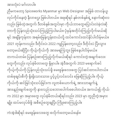
အားလုံးပဲ မင်္ဂလာပါ။
ညီမကတော့ Spiceworks Myanmar မှာ Web Designer အဖြစ် တာဝန်ယူ
လုပ်ကိုင်နေတဲ့ နီလာဌေး ဖြစ်ပါတယ်။ အခုဆိုရင် နှစ်တစ်နှစ်ရဲ့ နောက်ဆုံးလ
လည်း ဖြစ်တဲ့အတွက် ဒီတစ်နှစ်အတွင်းမှာ ကိုယ်ဘာတွေပြောင်းလဲခဲ့လဲဆို
တာကို ပြန်လည်သုံးသပ်ကြည့်ကြပါမယ်။ ပုံမှန်အတိုင်းကြည့်လိုက်မယ်ဆို
ရင် အချိန်ကုန်တာ အရမ်းမြန်လွန်းတယ်လို့ ထင်ကောင်းထင်နိုင်ပါလိမ့်မယ်။
2021 တုန်းကလည်း ဒီတိုင်းပဲ၊ 2022 ကျပြန်တော့လည်း ဒီတိုင်းပဲ ပြီးသွား
တော့မယ်ဆိုပြီး ကိုယ့်ကိုယ်ကို အားမရကြဘူး ဖြစ်နေပါလိမ့်မယ်။
တကယ်တမ်း ပြန်စဉ်းစားကြည့်လိုက်မယ်ဆိုရင် ကောင်းတဲ့အချက်လေး
တွေကိုလည်း လုပ်ခဲ့မိတာတွေ ရှိမှာပါ။ အဲ့ဒီအတွက် 2023 မရောက်ခင်
ကိုယ့်ကိုယ်ကို ပြန်လည်သုံးသပ်ဖို့ မေးခွန်းလေးတွေ ပြင်ဆင်ထားပါတယ်။
တစ်ခုချင်းစီကို ရိုးရိုးသားသား၊ ပွင့်ပွင့်လင်းလင်း ဖြေဆိုကြည့်ပါ။ ကိုယ့်
ကိုယ်ကို ဆင်ခြင်သုံးသပ်ခြင်းက လူတစ်ယောက်ရဲ့ အားသာချက်နဲ့
အားနည်းချက်တွေကို နားလည်သဘောပေါက်စေပါတယ်။ အကယ်၍ ကိုယ်
က 2022 မှာ အမှားတွေ လုပ်ခဲ့မိတယ်ဆိုရင်လည်း 2023 မှာ တူညီတဲ့အမှား
မျိုး ထပ်မလုပ်မိဖို့ အစီစဉ်တွေချပြီး ကြိုးစားကြည့်ပါ။
ကဲအဲ့ဒါဆိုရင် မေးခွန်းလေးတွေ စလိုက်တော့မယ်နော်။