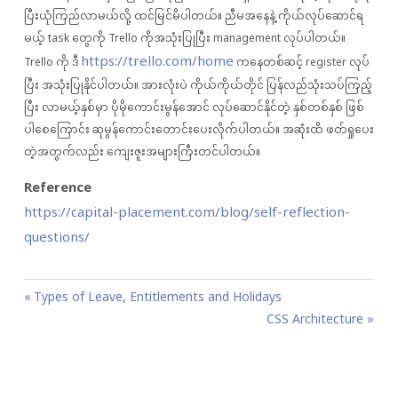
ပြီးယုံကြည်လာမယ်လို့ ထင်မြင်မိပါတယ်။ ညီမအနေနဲ့ ကိုယ်လုပ်ဆောင်ရ
မယ့် task တွေကို Trello ကိုအသုံးပြုပြီး management လုပ်ပါတယ်။
https://trello.com/home
Trello ကို ဒီ
ကနေတစ်ဆင့် register လုပ်
ပြီး အသုံးပြုနိုင်ပါတယ်။ အားလုံးပဲ ကိုယ်ကိုယ်တိုင် ပြန်လည်သုံးသပ်ကြည့်
ပြီး လာမယ့်နှစ်မှာ ပိုမိုကောင်းမွန်အောင် လုပ်ဆောင်နိုင်တဲ့ နှစ်တစ်နှစ် ဖြစ်
ပါစေကြောင်း ဆုမွန်ကောင်းတောင်းပေးလိုက်ပါတယ်။ အဆုံးထိ ဖတ်ရှုပေး
တဲ့အတွက်လည်း ကျေးဇူးအများကြီးတင်ပါတယ်။
Reference
https://capital-placement.com/blog/self-reflection-
questions/
P
P
Types of Leave, Entitlements and Holidays
o
r
N
CSS Architecture
s
e
e
t
v
x
n
i
t