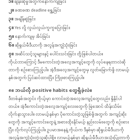
၁။
ချိန်းဆိုမှုအတွက်နောက်ကျခြင်း
၂။
ခဏခဏ deadline ရွှေ့ခြင်း
၃။
အချိန်ဆွဲခြင်း
၄။
Yes လို့ လွယ်လွယ်ကူကူပြောခြင်း
၅။
နောက်ကျမှ အိပ်ခြင်း
၆။
ဆိုရှယ်မီဒီယာကို အလွန်အကျွံသုံးခြင်း
၇။
အဆိပ်သင့်သူများနှင့် ပေါင်းသင်းခြင်း တို့ဖြစ်ပါတယ်။
ကိုယ်ဘာကြောင့် ဒီမကောင်းတဲ့အလေ့အကျင့်တွေကို လုပ်နေရတာလဲဆို
တာကို စဉ်းစားကြည့်ပါ။ အဲ့ဒီအလေ့အကျင့်တွေမှ လွတ်မြောက်ဖို့ လာမယ့်
နှစ်အတွက် ပြင်ဆင်ထားပြီး ကြိုးစားကြည့်ပါ။
၈။ ဘယ်လို positive habits တွေရှိခဲ့လဲ။
ဒီတစ်နှစ်အတွင်း ကိုယ့်မှာ ကောင်းတဲ့အလေ့အကျင့်တွေလည်း ရှိနိုင်ပါ
တယ်။ အဲ့ဒီကောင်းတဲ့အလေ့အကျင့်လေးတွေကို မြဲအောင် ထိန်းသိမ်း
လိုက်နာသွားပါ။ လာမယ့်နှစ်မှာ ပိုကောင်းတဲ့သူဖြစ်ဖို့အတွက် အကျင့်ဆိုး
တွေကို အကျင့်ကောင်းတွေနဲ့ အစားထိုးနိုင်မယ့် နည်းလမ်းတွေကို စဉ်းစား
ပြီး လိုက်လုပ်ကြည့်ပါ။ ဥပမာအနေနဲ့ ကိုယ်က ဒီနှစ်မှာ ဆိုရှယ်မီဒီယာကို
အလွန်အကျွံသုံးတဲ့သူဆိုပါစို့။ လာမယ့်နှစ်မှာ ဆိုရှယ်မီဒီယာအသုံးပြုတာကို