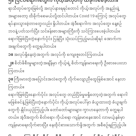
၅။ ပြင်ပရောဂါတွေက ကိုယ့်အလုပ်ကို ထိခိုက်စေခဲ့လား။
ရာသီတုပ်ကွေးဖြစ်လို့ အလုပ်နားရရင်တောင် ကိုယ့်အလုပ်ကို အနည်းနဲ့
အများတော့ ထိခိုက်စေမယ်လို့ထင်ပါတယ်။ Covid 19 ကြောင့် အလုပ်တွေ
ရပ်နားသွားခဲ့တာတွေလည်း ရှိပါတယ်။ အဲ့ဒီရောဂါက အလုပ်တွေ၊ နေ့စဉ်
ဘဝနဲ့ ပတ်သက်ပြီး သင်ခန်းစာအများကြီးကို သင်ကြားပေးခဲ့ပါတယ်။
ရောဂါဖြစ်ပြီးတဲ့နောက်ပိုင်း ပြန်ပြီး သုံးသပ်ကြည့်မယ်ဆိုရင် အောက်က
အချက်တွေကို တွေ့ရပါတယ်။
၁။
အလုပ်ရှိနေတဲ့အတွက် အလုပ်ကို ကျေးဇူးတင်ကြတယ်။
၂။
စိတ်ဖိစီးမှုများတဲ့အချိန်မှာ ကိုယ့်ရဲ့ စိတ်ကျန်းမာရေးကို ဦးစားပေးလာ
ကြတယ်။
၃။
ကြီးမားတဲ့အပြောင်းအလဲတွေကို လိုက်လျောညီထွေဖြစ်အောင် နေလာ
ကြတယ်။
ရောဂါဖြစ်ပြီးနောက်ပိုင်း အလုပ်တွေ တည်ငြိမ်မှုမရှိတော့တဲ့အတွက် ရောဂါ
မဖြစ်ခင်နဲ့ ဖြစ်ပြီးတဲ့နောက်ပိုင်း ကိုယ့်အလုပ်ပေါ်မှာ ခံယူထားတဲ့ ခံယူချက်
တွေကို နှိုင်းယှဉ်ကြည့်ပါ။ တော်တော်များများ ကွာဟနေတာကို တွေ့ရပါ
တယ်။ အဲ့ဒီအတွက် စိတ်ရော၊ ကိုယ်ရော ကျန်းမာနေအောင် လာမယ့်နှစ်မှာ
ကျန်းမာရေးလိုက်စားပြီး နေထိုင်စားသောက်ဖို့အတွက် အစီစဉ်ချကြည့်ပါ။