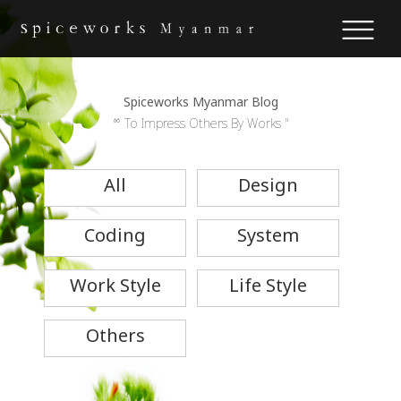
Spiceworks Myanmar Blog
“ To Impress Others By Works "
All
Design
Coding
System
Work Style
Life Style
Others