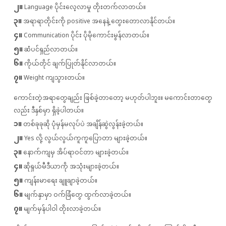
၂။
Language ပိုင်းလေ့လာမှု တိုးတက်လာတယ်။
၃။
အရာရာတိုင်းကို positive အနေနဲ့ တွေးတောလာနိုင်တယ်။
၄။
Communication ပိုင်း ပိုမိုကောင်းမွန်လာတယ်။
၅။
ဆံပင်ရှည်လာတယ်။
၆။
ကိုယ်တိုင် ချက်ပြုတ်နိုင်လာတယ်။
၇။
Weight ကျသွားတယ်။
ကောင်းတဲ့အရာတွေချည်း ဖြစ်ခဲ့တာတော့ မဟုတ်ပါဘူး။ မကောင်းတာတွေ
လည်း ဒီနှစ်မှာ ရှိခဲ့ပါတယ်။
၁။
တစ်ခုခုဆို ပုံမှန်မလုပ်ပဲ အချိန်ဆွဲလွန်းခဲ့တယ်။
၂။
Yes လို့ လွယ်လွယ်ကူကူပြောတာ များခဲ့တယ်။
၃။
နောက်ကျမှ အိပ်ရာဝင်တာ များခဲ့တယ်။
၄။
ဆိုရှယ်မီဒီယာကို အသုံးများခဲ့တယ်။
၅။
ကျန်းမာရေး ချူချာခဲ့တယ်။
၆။
မျက်နှာမှာ ဝက်ခြံတွေ ထွက်လာခဲ့တယ်။
၇။
မျက်မှန်ပါဝါ တိုးလာခဲ့တယ်။