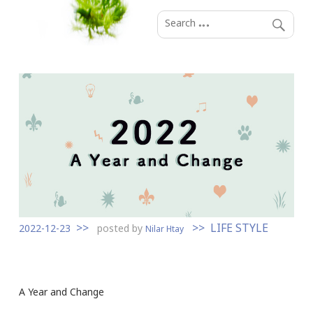
S
k
i
p
t
o
c
o
n
t
e
n
LIFE STYLE
t
2022-12-23
posted by
Nilar Htay
A Year and Change