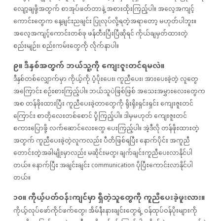
လျော့ချဖို့အတွက် စာအုပ်ဖတ်တာနဲ့ အစားထိုးကြည့်ပါ။ အလေ့အကျင့်
ကောင်းတွေက နေ့ချင်းညချင်း ပြုလုပ်လို့ရတဲ့အရာတော့ မဟုတ်ပါဘူး။
အလေ့အကျင့်ကောင်းတစ်ခု ဖန်တီးပြီးပြီဆိုရင် ကိုယ်ချမှတ်ထားတဲ့
စည်းမျဉ်း၊ စည်းကမ်းတွေကို လိုက်နာပါ။
၉။ ဒီနှစ်အတွက် ဘယ်သူ့ကို ကျေးဇူးတင်ရမလဲ။
ဒီနှစ်တစ်လျှောက်မှာ ကိုယ့်ကို ပံ့ပိုးပေး၊ ကူညီပေး၊ အားပေးခဲ့တဲ့ လူတွေ
အကြောင်း စဉ်းစားကြည့်ပါ။ ဘယ်သူပဲဖြစ်ဖြစ် အသေးအမွှားလေးတွေက
အစ တန်ဖိုးထားပြီး ကူညီပေးခဲ့တာတွေကို ရိုးရိုးရှင်းရှင်း ကျေးဇူးတင်
ကြောင်း စာတိုလေးတစ်စောင် ပို့ကြည့်ပါ။ ဒါမှမဟုတ် ကျေးဇူးတင်
စကားပြောဖို့ လက်ဆောင်လေးတွေ ပေးကြည့်ပါ။ အဲ့ဒီလို တန်ဖိုးထားတဲ့
အတွက် ကူညီပေးခဲ့တဲ့လူကလည်း ပီတိဖြစ်ရပြီး နောက်ပိုင်း အကူညီ
တောင်းတဲ့အခါမျိုးမှာလည်း မဆိုင်းမတွ၊ ချက်ချင်းကူညီပေးလာနိုင်ပါ
တယ်။ နောက်ပြီး အချင်းချင်း communication ပိုပြီးကောင်းလာနိုင်ပါ
တယ်။
၁၀။ ကိုယ့်ပတ်ဝန်းကျင်မှာ ရှိတဲ့သူတွေကို ကူညီပေးခဲ့ဖူးလား။
ကိုယ့်လုပ်ဖော်ကိုင်ဖက်တွေ၊ အိမ်နီးနားချင်းတွေရဲ့ ဝန်ထုပ်ဝန်ပိုးများကို