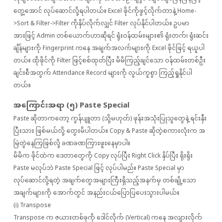
တွေ့အောင် လုပ်ဆောင်လို့ရပါတယ်။ Excel ဖိုင်ကိုဖွင့်လိုက်တာနဲ့ Home-
>Sort & Filter->Filter ကိုနှိပ်လိုက်လျှင် Filter လုပ်နိုင်ပါတယ်။ ဥပမာ
အားဖြင့် Admin တစ်ယောက်ဟာဆိုရင် ရုံးဝန်ထမ်းများ၏ ရုံးတက်၊ ရုံးဆင်း
ချိန်များကို Fingerprint ကနေ အချက်အလက်များကို Excel ဖိုင်ဖြင့် ရယူပါ
တယ်။ ထိုဖိုင်ကို Filter ဖြင့်စစ်ထုတ်ပြီး မိမိကြည့်ချင်သော ဝန်ထမ်းတစ်ဦး
ချင်းစီအတွက် Attendance Record များကို လွယ်ကူစွာ ကြည့်ရှုနိုင်ပါ
တယ်။
အကြောင်းအရာ (၅) Paste Special
Paste ဆိုတာကတော့ ကွန်ပျူတာ (သို့မဟုတ်) ဖုန်းအသုံးပြုသူတွေနဲ့ ရင်းနှီး
ပြီးသား ဖြစ်မယ်လို့ တွေးမိပါတယ်။ Copy & Paste ဆိုတဲ့စကားလုံးက အ
မြဲတွဲနေကြဖြစ်လို့ ခဏခဏကြားဖူးနေမှာပါ။
မိမိက ဖိုင်ထဲက ဒေတာတွေကို Copy လုပ်ပြီး Right Click နှိပ်ပြီး ရိုးရိုး
Paste မလုပ်ဘဲ Paste Special ဖြင့် လုပ်ပါမည်။ Paste Special မှာ
လုပ်ဆောင်လို့ရတဲ့ အချက်တွေအများကြီးရှိသည့်အနက်မှ တစ်ချို့သော
အချက်များကို အောက်တွင် အနည်းငယ်ပြောပြပေးသွားပါမယ်။
(i) Transpose
Transpose က ဇယားတစ်ခုကို ဒေါင်လိုက် (Vertical) ကနေ အလျားလိုက်