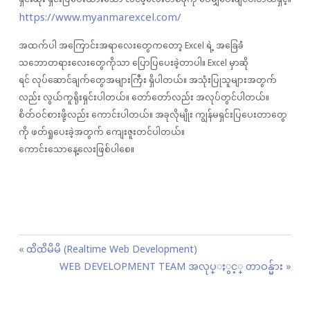
ရှင်းဆုံး ရှင်းပြပေးထားသော လင်ခ့်လေးတစ်ခုကို ဝေမျှပေးချင်ပါတယ်ရှင့်။
https://www.myanmarexcel.com/
အထက်ပါ အကြောင်းအရာလေးတွေကတော့ Excel ရဲ့ အခြေခံ
သဘောတရားလေးတွေကိုသာ ပြောပြပေးခဲ့တာပါ။ Excel မှာဆို
ရင် လုပ်ဆောင်ချက်တွေအများကြီး ရှိပါတယ်။ အသုံးပြုသူများအတွက်
လည်း လွယ်ကူရိုးရှင်းပါတယ်။ တော်တော်လည်း အလုပ်တွင်ပါတယ်။
စိတ်ဝင်စားဖို့လည်း ကောင်းပါတယ်။ အခုလိုမျိုး ကျွန်မရှင်းပြပေးတာတွေ
ကို ဖတ်ရှုပေးခဲ့အတွက် ကျေးဇူးတင်ပါတယ်။
ကောင်းသောနေ့လေးဖြစ်ပါစေ။
P
P
ထိထိမိမိ (Realtime Web Development)
o
r
N
WEB DEVELOPMENT TEAM အလုပ္ႏွင့္ တာဝန္မ်ား
s
e
e
t
v
x