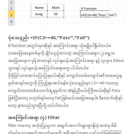
ပုံသေနည်း =IF(C3>=40,”Pass”,”Fail”)
IF function အတွင်းမှာဆိုရင် အကြောင်းအရာ သုံးမျိုးပါရှိပါတယ်။
(၁)အခြေအနေတစ်ခုကို နှိုင်းယှဉ်ထားတဲ့ အကြောင်းအရာ၊ (၂) ရှေ့က
အခြေအနေက မှန် (true) ရင် လုပ်ရမယ့်အကြောင်းအရာ နှင့် (၃) မှား (false)
သွားရင် လုပ်ရမယ့်အကြောင်းအရာတွေ ပါပါတယ်။
ပိုမိုမြင်သာအောင်ပြောပြရမယ်ဆိုရင် ကျောင်းတစ်ကျောင်း၏ စာမေးပွဲရ
မှတ်စာရင်းတွေကို ကြည့်ရအောင်နော်။ ပုံသေနည်းမှာ C3>=40 ကတော့
ကျောင်းသားတစ်ယောက်ရဲ့ရမှတ်က 40နှင့်ညီမယ်၊ကြီးမယ်ဆိုရင် Pass
ဖြစ်ပြီးတော့ မဟုတ်ရင်တော့ Fail ဖြစ်မယ်အခြေအနေပါ။ ဒီလောက်ဆိုရင်
တော့ နားလည်သွားပြီလို့ ထင်ပါတယ်။
အကြောင်းအရာ (၄) Filter
Filter ကတော့ အသုံးပြုသူဟာ အချက်အလက်များစွာရှိတဲ့အထဲမှ မိမိ
လိုချင်သောအချက်အလက်များကို အစီအစဉ်ကျစွာ လျင်လျင်မြန်မြန်ဖြင့်