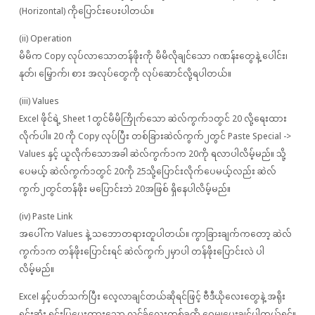
(Horizontal) ကိုပြောင်းပေးပါတယ်။
(ii) Operation
မိမိက Copy လုပ်လာသောတန်ဖိုးကို မိမိလိုချင်သော ဂဏန်းတွေနဲ့ ပေါင်း၊
နုတ်၊ မြှောက်၊ စား အလုပ်တွေကို လုပ်ဆောင်လို့ရပါတယ်။
(iii) Values
Excel ဖိုင်ရဲ့ Sheet 1တွင်မိမိကြိုက်သော ဆဲလ်ကွက်၁တွင် 20 လို့ရေးထား
လိုက်ပါ။ 20 ကို Copy လုပ်ပြီး တစ်ခြားဆဲလ်ကွက်၂တွင် Paste Special ->
Values နှင့် ယူလိုက်သောအခါ ဆဲလ်ကွက်၁က 20ကို ရလာပါလိမ့်မည်။ သို့
ပေမယ့် ဆဲလ်ကွက်၁တွင် 20ကို 25သို့ပြောင်းလိုက်ပေမယ့်လည်း ဆဲလ်
ကွက်၂တွင်တန်ဖိုး မပြောင်းဘဲ 20အဖြစ် ရှိနေပါလိမ့်မည်။
(iv) Paste Link
အပေါ်က Values နဲ့ သဘောတရားတူပါတယ်။ ကွာခြားချက်ကတော့ ဆဲလ်
ကွက်၁က တန်ဖိုးပြောင်းရင် ဆဲလ်ကွက်၂မှာပါ တန်ဖိုးပြောင်းလဲ ပါ
လိမ့်မည်။
Excel နှင့်ပတ်သက်ပြီး လေ့လာချင်တယ်ဆိုရင်ဖြင့် ဗီဒီယိုလေးတွေနဲ့ အရိုး