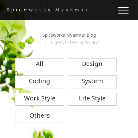
Spiceworks Myanmar Blog
“ To Impress Others By Works "
All
Design
Coding
System
Work Style
Life Style
Others