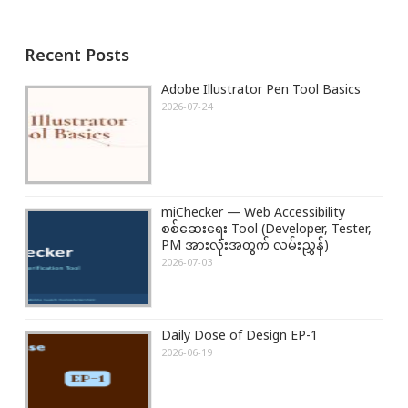
n
i
t
a
o
P
Recent Posts
v
u
o
i
s
s
Adobe Illustrator Pen Tool Basics
g
P
t
2026-07-24
a
o
:
t
s
i
t
o
:
miChecker — Web Accessibility
n
စစ်ဆေးရေး Tool (Developer, Tester,
PM အားလုံးအတွက် လမ်းညွှန်)
2026-07-03
Daily Dose of Design EP-1
2026-06-19