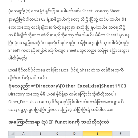
ပုံသေနည်း(၁) လေးနဲ့ပဲ ရှင်းပြပေးပါမယ်နော်။ Sheet1 ကတော့ Sheet
(!)
နာမည်ဖြစ်ပါတယ်။ C3 ရဲ့အဓိပ္ပာယ်ကိုတော့ သိပြီးပြီလို့ ထင်ပါတယ်။
လေးကတော့ လင်ခ့်ချိတ်ဆက်တဲ့နေရာမှာ အသုံးပြုရပါတယ်။ တစ်ခုသိဖို့
က မိမိချိတ်လို့သော ဆဲလ်နာမည်ကိုတော့ သိရပါမယ်။ မိမိက Sheet2 မှာ နေ
ပြီး ပုံသေနည်းအတိုင်း ရေးလိုက်ရင်လည်း တန်ဖိုးတွေချိတ်သွားပါလိမ့်မည်။
Sheet1 ကတန်ဖိုးပြောင်းလိုက်လျှင် Sheet2 တွင်လည်း တန်ဖိုး ပြောင်းသွား
ပါလိမ့်မည်။
Excel ဖိုင်တစ်ဖိုင်ကနေ တစ်ခြား Excel ဖိုင်ရဲ့ Sheet ထဲက တန်ဖိုးတွေကို
ချိတ်ဆက်လို့ ရပါတယ်။
ပုံသေနည်း =‘Directory\[Other_Excel.xlsx]Sheet1’!C3
Directory ကတော့ မိမိ Excel ဖိုင်ရှိရာ လမ်းကြောင်းကိုဆိုလိုတာပါ။
Other_Excel.xlsx ကတော့ ဖိုင်နာမည်ဖြစ်ပါတယ်။ တစ်ခြားအရာများကို
တော့ ရှေ့မှာရှင်းပြခဲ့ပြီးဖြစ်တာကြောင့် သိပြီးပြီလို့ ထင်ပါတယ်။
အကြောင်းအရာ (၃) IF functionကို ဘယ်လိုသုံးလဲ