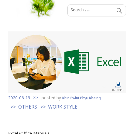
S
k
i
p
t
o
c
o
n
t
e
n
t
2020-06-19
posted by
Khin Pwint Phyu Khaing
OTHERS
WORK STYLE
Excel (Office Manual)