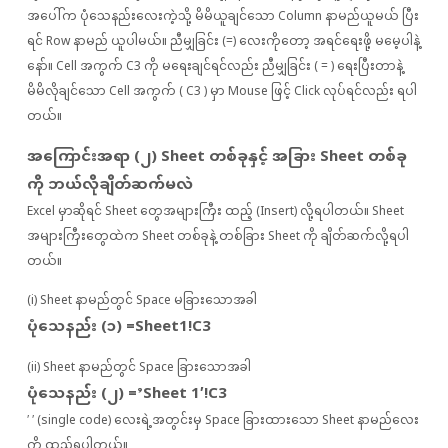
အပေါ်က ပုံသေနည်းလေးကဲ့သို့ မိမိယူချင်သော Column နာမည်ယူမယ် ပြီး
ရင် Row နာမည် ယူပါမယ်။ ညီမျှခြင်း (=) လေးကိုတော့ အရင်ရေးဖို့ မမေ့ပါနဲ့
နော်။ Cell အကွက် C3 ကို မရေးချင်ရင်လည်း ညီမျှခြင်း ( = ) ရေးပြီးတာနဲ့
မိမိလိုချင်သော Cell အကွက် ( C3 ) မှာ Mouse ဖြင့် Click လုပ်ရင်လည်း ရပါ
တယ်။
အကြောင်းအရာ (၂) Sheet တစ်ခုနှင့် အခြား Sheet တစ်ခု
ကို ဘယ်လိုချိတ်ဆက်မလဲ
Excel မှာဆိုရင် Sheet တွေအများကြီး ထည့် (Insert) လို့ရပါတယ်။ Sheet
အများကြီးတွေထဲက Sheet တစ်ခုနဲ့ တစ်ခြား Sheet ကို ချိတ်ဆက်လို့ရပါ
တယ်။
(i) Sheet နာမည်တွင် Space မခြားသောအခါ
ပုံသေနည်း (၁) =Sheet1!C3
(ii) Sheet နာမည်တွင် Space ခြားသောအခါ
ပုံသေနည်း (၂) =’Sheet 1′!C3
′ ′ (single code) လေးရဲ့အတွင်းမှ Space ခြားထားသော Sheet နာမည်လေး
ကို ထည့်ရပါတယ်။