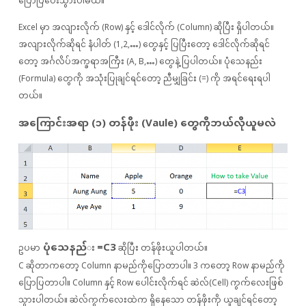
ပြောပြပေးသွားပါမယ်။
Excel မှာ အလျားလိုက် (Row) နှင့် ဒေါင်လိုက် (Column) ဆိုပြီး ရှိပါတယ်။
အလျားလိုက်ဆိုရင် နံပါတ် (1,2,…) တွေနှင့် ပြပြီးတော့ ဒေါင်လိုက်ဆိုရင်
တော့ အင်္ဂလိပ်အက္ခရာအကြီး (A, B,…) တွေနဲ့ ပြပါတယ်။ ပုံသေနည်း
(Formula) တွေကို အသုံးပြုချင်ရင်တော့ ညီမျှခြင်း (=) ကို အရင်ရေးရပါ
တယ်။
အကြောင်းအရာ (၁) တန်ဖိုး (Vaule) တွေကိုဘယ်လိုယူမလဲ
ပုံသေနည်
=C3
ဥပမာ
း
ဆိုပြီး တန်ဖိုးယူပါတယ်။
C ဆိုတာကတော့ Column နာမည်ကိုပြောတာပါ။ 3 ကတော့ Row နာမည်ကို
ပြောပြတာပါ။ Column နှင့် Row ပေါင်းလိုက်ရင် ဆဲလ်(Cell) ကွက်လေးဖြစ်
သွားပါတယ်။ ဆဲလ်ကွက်လေးထဲက ရှိနေသော တန်ဖိုးကို ယူချင်ရင်တော့