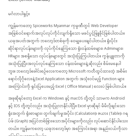
မင်္ဂလာပါရှင့်။
ကျွန်မကတော့ Spiceworks Myanmar ကုမ္ပဏီတွင် Web Developer
အဖြစ်ဝင်ရောက်အလုပ်လုပ်ကိုင်လျက်ရှိသော မခင်ပွင့်ဖြူခိုင်ဖြစ်ပါတယ်။
ယခုအပတ်အတွက် ဘလော့ဒ်တစ်ခုကို ဝေမျှပေးချင်ပါတယ်။ ရုံးပိုင်း
ဆိုင်ရာလုပ်ငန်းများကို လုပ်ကိုင်နေကြသော ရုံးဝန်ထမ်းများ၊ Adminများ၊
HRများ အစရှိသော လုပ်ငန်းများတွင် အသုံးပြုကြပါတယ်။ ကွန်ပျူတာကို
အသုံးပြုပြီးအလုပ်လုပ်နေကြသော ဝန်ထမ်းများနဲ့ ဆိုလည်း စိမ်းမနေပါ
ဘူး။ ဘလော့ဒ်ခေါင်းစဉ်လေးကတော့ Microsoft ကတီထွင်ထားတဲ့ အစိမ်း
ရောင်လိုဂိုလေးနဲ့ Excel Application အတွက် အသုံးဝင်မည့် Function များ
အကြောင်းကို ရှင်းပြပေးမည့် Excel ( Office Manual ) လေးပဲ ဖြစ်ပါတယ်။
အခုဆိုရင်တော့ Excel က Windows နှင့် macOS တို့တွင် သာမက Android
နှင့် IOS တို့တွင်လည်း အသုံးပြုလာနိုင်ပါပြီ။ Excel မှာဆိုရင် မိမိလိုချင်သော
ရုံးအတွက် ရုံးစာများ၊ တွက်ချက်မှုအပိုင်း (Calculation)၊ ဇယား (Table)၊ ဂရ
ပ်ဖ် (Graph) အပြင်တစ်ခြားသောအပိုင်းများကိုလည်း လုပ်ဆောင်နိုင်ပါသေး
တယ်။ ကျွန်မကတော့ ယခုဘလော့ဒ်မှာ အကြောင်းအရာ အနည်းငယ်ကိုသာ