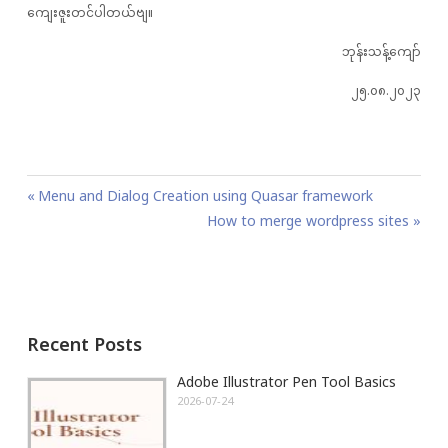
ကျေးဇူးတင်ပါတယ်ဗျ။
ဘုန်းသန့်ကျော်
၂၅.၀၈.၂၀၂၃
P
P
Menu and Dialog Creation using Quasar framework
o
r
N
How to merge wordpress sites
s
e
e
t
v
x
n
i
t
a
o
P
Recent Posts
v
u
o
i
s
s
Adobe Illustrator Pen Tool Basics
g
P
t
2026-07-24
a
o
:
t
s