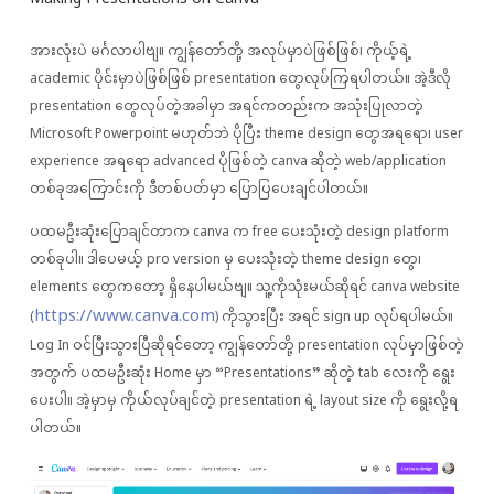
အားလုံးပဲ မင်္ဂလာပါဗျ။ ကျွန်တော်တို့ အလုပ်မှာပဲဖြစ်ဖြစ်၊ ကိုယ့်ရဲ့
academic ပိုင်းမှာပဲဖြစ်ဖြစ် presentation တွေလုပ်ကြရပါတယ်။ အဲ့ဒီလို
presentation တွေလုပ်တဲ့အခါမှာ အရင်ကတည်းက အသုံးပြုလာတဲ့
Microsoft Powerpoint မဟုတ်ဘဲ ပိုပြီး theme ‌design တွေအရရော၊ user
experience အရရော advanced ပိုဖြစ်တဲ့ canva ဆိုတဲ့ web/application
တစ်ခုအကြောင်းကို ဒီတစ်ပတ်မှာ ပြောပြပေးချင်ပါတယ်။
ပထမဦးဆုံးပြောချင်တာက canva က free ပေးသုံးတဲ့ design platform
တစ်ခုပါ။ ဒါပေမယ့် pro version မှ ပေးသုံးတဲ့ theme design တွေ၊
elements ‌တွေကတော့ ရှိနေပါမယ်ဗျ။ သူ့ကိုသုံးမယ်ဆိုရင် canva website
https://www.canva.com
(
) ကိုသွားပြီး အရင် sign up လုပ်ရပါမယ်။
Log In ဝင်ပြီးသွားပြီဆိုရင်တော့ ကျွန်တော်တို့ presentation လုပ်မှာဖြစ်တဲ့
အတွက် ပထမဦးဆုံး Home မှာ “Presentations” ဆိုတဲ့ tab လေးကို ရွေး
ပေးပါ။ အဲ့မှာမှ ကိုယ်လုပ်ချင်တဲ့ presentation ရဲ့ layout size ကို ရွေးလို့ရ
ပါတယ်။