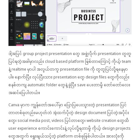
ဒါ့အပြင် group project presentation တွေ အဖွဲ့လိုက် presentation တူတူ
ပြင်ရတဲ့အခါမှာလည်း cloud based platform ဖြစ်တာကြောင့် ကိုယ့် team
နဲ့ realtime မှာပါ အလွယ်တကူ presentation file ကို တူတူပြင်လို့ရနေမှာ
ပါ။ နောက်ပြီး လုပ်ပြီးသား presentation တွေ design files ‌တွေကိုလည်း
စနစ်တကျ automatic folder တွေနဲ့ ခွဲပြီး save ပေးတာမို့ တော်တော်လေး
အဆင်ပြေပါတယ်။
Canva မှာက ကျွန်တော်အပေါ်မှာ ပြောပြပေးသွားတဲ့ presentation ပြင်
တာတစ်ခုတည်းမဟုတ်ဘဲ အဲ့ထက်ပိုတဲ့ design document ပြင်တဲ့အပိုင်း
တွေ၊ social media post, videos ပြင်တာတွေ၊ website creation တွေထိ
user experience ကောင်းကောင်းနဲ့ လုပ်လို့ရတာမို့ ကိုယ့် design projects
တွေအတွက် ရွေးချယ်သင့်တဲ့ platform တစ်ခုဖြစ်ပါတယ်။ အားလုံးကို