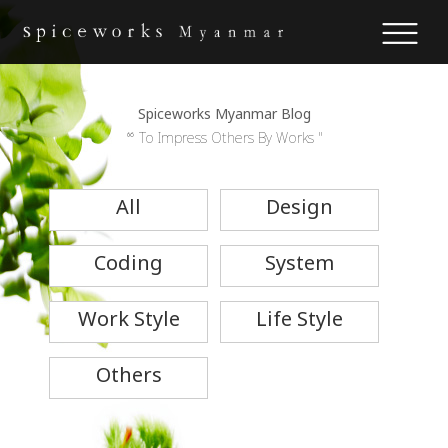
Spiceworks Myanmar Blog
“ To Impress Others By Works "
All
Design
Coding
System
Work Style
Life Style
Others