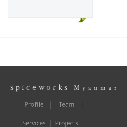
Profile
Team
Services
Projects