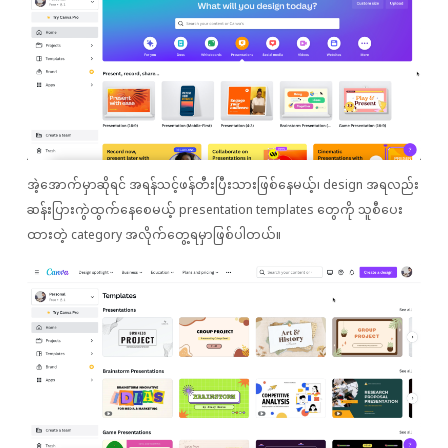
အဲ့အောက်မှာဆိုရင် အရန်သင့်ဖန်တီးပြီးသားဖြစ်နေမယ့်၊ design အရလည်း
ဆန်းပြားကွဲထွက်နေစေမယ့် presentation templates တွေကို သူစီပေး
ထားတဲ့ category အလိုက်တွေ့ရမှာဖြစ်ပါတယ်။