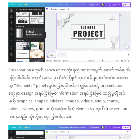
Presentation တွေကို canva မှာလာသုံးရတဲ့ အားသာချက် နောက်တစ်ချက်
ပြောပါဆိုရင်တော့ ဒီ canva မှာ စိတ်ကြိုက်ယူသုံးလို့ရအောင်လုပ်ပေးထား
တဲ့ “Elements” panel လို့ပဲပြောရပါမယ်။ ကျွန်တော်တို့ presentation
‌တွေမှာ design အရပဲဖြစ်ဖြစ် information အရပဲဖြစ်ဖြစ် ထည့်ဖို့လိုအပ်
မယ့် graphics, shapes, stickers, images, videos, audio, charts,
tables, frames, grids စတဲ့ အသုံးဝင်တဲ့ elements တွေကို free version
ကနေလည်း သုံးလို့ရနေမှာဖြစ်ပါတယ်။