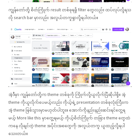
ကျွန်တော်တို့ စိတ်ကြိုက် result တစ်ခုရဖို့ filter တွေလည်း ထပ်လုပ်လို့ရသ
လို search bar မှာလည်း အလွယ်တကူရှာလို့ရပါတယ်။
အဲ့ဒီမှာ ကျွန်တော်တို့က theme တစ်ခုကို ကြိုက်လို့ယူလိုက်ပြီဆိုပါစို့။ အဲ့
theme ကိုယူလိုက်ပေမယ့်လည်း ကိုယ့်ရဲ့ presentation တစ်ခုလုံးကြီးက
အဲ့ theme ဖြစ်သွားမှာမဟုတ်ပါဘူး။ အောက်ကိုနည်းနည်းဆင်းရင်တွေ့ရ
မယ့် More like this မှာတွေ့ရမယ့် ကိုယ့်စိတ်ကြိုက် တခြား theme ‌တွေထဲ
ကနေ လိုချင်တဲ့ theme အပိုင်းအစတွေကို အလွယ်တကူ ယူထည့်လို့ရပါ
သေးတယ်။