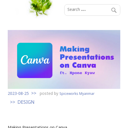
S
k
i
p
t
o
c
o
n
t
e
n
t
2023-08-25
posted by
Spiceworks Myanmar
DESIGN
Making Presentations on Canva