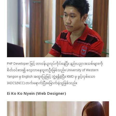
PHP Developer ဖြင့် တာဝန်ယူလုပ်ကိုင်နေပြီး နည်းပညာအသစ်များကို
စိတ်ဝင်စား၍ လေ့လာနေသူတဦးဖြစ်သည်။ University of Western
Yangon မှ English အထူးပြုဖြင့် ဘွဲ့ရရှိခဲ့ပြီး KMD မှ ဖွင့်လှစ်သော
IADCS(NCC) တက်ရောက်ပြီးမြောက်ခဲ့သူဖြစ်သည်။
Ei Ko Ko Nyein (Web Designer)