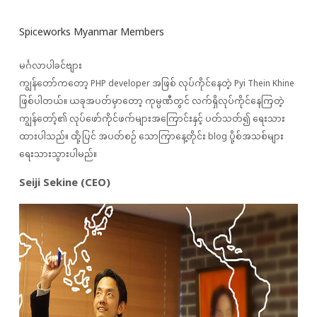
Spiceworks Myanmar Members
မင်္ဂလာပါခင်ဗျား
ကျွန်တော်ကတော့ PHP developer အဖြစ် လုပ်ကိုင်နေတဲ့ Pyi Thein Khine
ဖြစ်ပါတယ်။ ယခုအပတ်မှာတော့ ကုမ္ပဏီတွင် လက်ရှိလုပ်ကိုင်နေကြတဲ့
ကျွန်တော့်၏ လုပ်ဖော်ကိုင်ဖက်များအကြောင်းနှင့် ပတ်သတ်၍ ရေးသား
ထားပါသည်။ ထို့ပြင် အပတ်စဉ် သောကြာနေ့တိုင်း blog ပို့စ်အသစ်များ
ရေးသားသွားပါမည်။
Seiji Sekine (CEO)