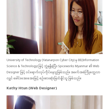
University of Technology (Yatanarpon Cyber City) မှ BE(Information
Science & Technology) ဖြင့် ဘွဲ့ရရှိခဲ့ပြီး Spiceworks Myanmar ၏ Web
Designer ဖြင့် ဝင်ရောက်လုပ်ကိုင်နေသူဖြစ်သည်။ အခက်အခဲကြုံတွေ့လာ
လျှင် ခေါင်းအေးအေးဖြင့် စဉ်းစားဆုံးဖြတ်နိူင်သူ ဖြစ်သည်။
Kathy Htun (Web Designer)