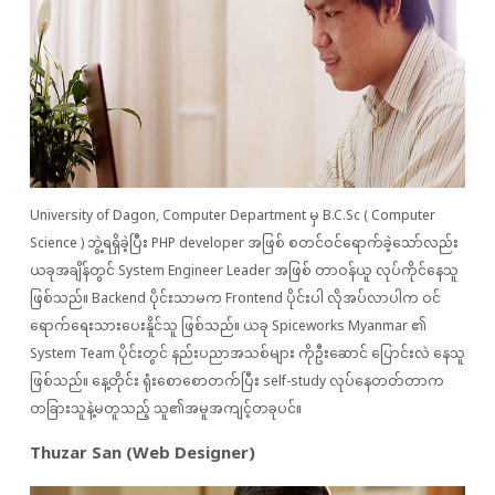
University of Dagon, Computer Department မှ B.C.Sc ( Computer
Science ) ဘွဲ့ရရှိခဲ့ပြီး PHP developer အဖြစ် စတင်ဝင်ရောက်ခဲ့သော်လည်း
ယခုအချိန်တွင် System Engineer Leader အဖြစ် တာဝန်ယူ လုပ်ကိုင်နေသူ
ဖြစ်သည်။ Backend ပိုင်းသာမက Frontend ပိုင်းပါ လိုအပ်လာပါက ဝင်
ရောက်ရေးသားပေးနိူင်သူ ဖြစ်သည်။ ယခု Spiceworks Myanmar ၏
System Team ပိုင်းတွင် နည်းပညာအသစ်များ ကိုဦးဆောင် ပြောင်းလဲ နေသူ
ဖြစ်သည်။ နေ့တိုင်း ရုံးစောစောတက်ပြီး self-study လုပ်နေတတ်တာက
တခြားသူနဲ့မတူသည့် သူ၏အမူအကျင့်တခုပင်။
Thuzar San (Web Designer)