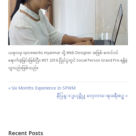
ယခုလမှ spiceworks myanmar သို့ Web Designer အဖြစ် စတင်ဝင်
ရောက်ခဲ့ခြင်းဖြစ်ပြီး WIT 2016 ပြိုင်ပွဲတွင် Social Person Grand Prix ရရှိခဲ့
သူလည်းဖြစ်သည်။
P
P
Six Months Experience In SPWM
o
r
N
နီပြန္းျပည္သို႔ ေလ့လာေရးခရီးစဥ္
s
e
e
t
v
x
n
i
t
a
o
P
Recent Posts
v
u
o