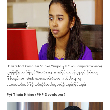
University of Computer Studies,Yangon မှ B.C.Sc (Computer Science)
ဘွဲ့ရရှိခဲ့ပြီး လက်ရှိတွင် Web Designer အဖြစ် တာဝန်ယူုလုပ်ကိုင်နေသူ
ဖြစ်သည်။ self-study အားကောင်းရုံသာမက တိတိကျကျ
သေသေသပ်သပ်ဖြင့် လုပ်ကိုင်တတ်သူတစ်ဦးလည်းဖြစ်သည်။
Pyi Thein Khine (PHP Developer)