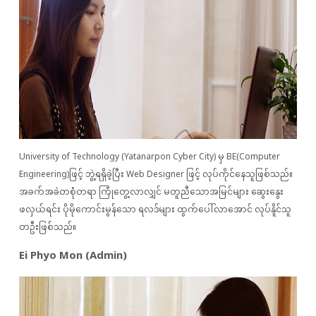
University of Technology (Yatanarpon Cyber City) မှ BE(Computer
Engineering)ဖြင့် ဘွဲ့ရရှိခဲ့ပြီး Web Designer ဖြင့် လုပ်ကိုင်နေသူဖြစ်သည်။
အခက်အခဲတစုံတရာ ကြုံတွေ့လာလျှင် မတူညီသောအမြင်များ ဆွေးနွေး
ဖလှယ်ရင်း ပိုမိုကောင်းမွန်သော ရလဒ်များ ထွက်ပေါ်လာအောင် လုပ်နိူင်သူ
တဦးဖြစ်သည်။
Ei Phyo Mon (Admin)