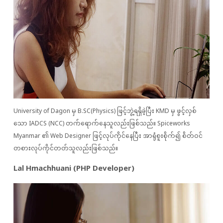
University of Dagon မှ B.SC(Physics) ဖြင့်ဘွဲ့ရရှိခဲ့ပြီး KMD မှ ဖွင့်လှစ်
သော IADCS (NCC) တက်ရောက်နေသူလည်းဖြစ်သည်။ Spiceworks
Myanmar ၏ Web Designer ဖြင့်လုပ်ကိုင်နေပြီး အာရုံစူးစိုက်၍ စိတ်ဝင်
တစားလုပ်ကိုင်တတ်သူလည်းဖြစ်သည်။
Lal Hmachhuani (PHP Developer)