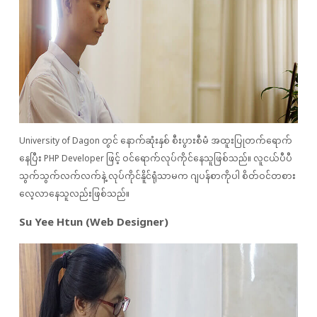
University of Dagon တွင် နောက်ဆုံးနှစ် စီးပွားစီမံ အထူးပြုတက်ရောက်
နေပြီး PHP Developer ဖြင့် ဝင်ရောက်လုပ်ကိုင်နေသူဖြစ်သည်။ လူငယ်ပီပီ
သွက်သွက်လက်လက်နဲ့ လုပ်ကိုင်နိူင်ရုံသာမက ဂျပန်စာကိုပါ စိတ်ဝင်တစား
လေ့လာနေသူလည်းဖြစ်သည်။
Su Yee Htun (Web Designer)