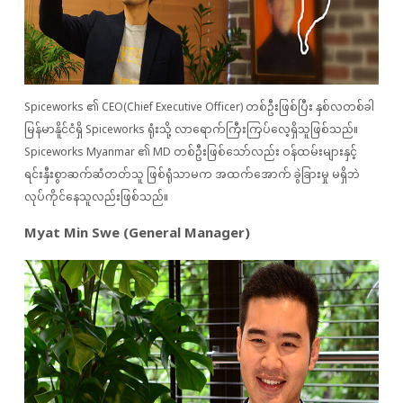
Spiceworks ၏ CEO(Chief Executive Officer) တစ်ဦးဖြစ်ပြီး နှစ်လတစ်ခါ
မြန်မာနိူင်ငံရှိ Spiceworks ရုံးသို့ လာရောက်ကြီးကြပ်လေ့ရှိသူဖြစ်သည်။
Spiceworks Myanmar ၏ MD တစ်ဦးဖြစ်သော်လည်း ဝန်ထမ်းများနှင့်
ရင်းနှီးစွာဆက်ဆံတတ်သူ ဖြစ်ရုံသာမက အထက်အောက် ခွဲခြားမှု မရှိဘဲ
လုပ်ကိုင်နေသူလည်းဖြစ်သည်။
Myat Min Swe (General Manager)