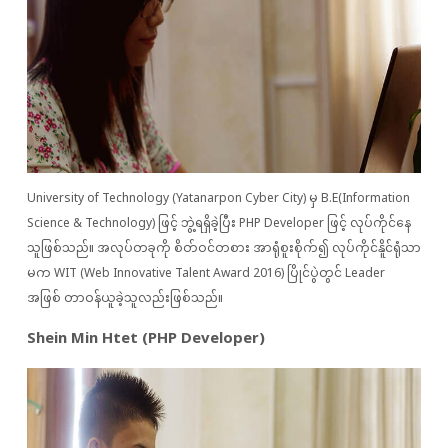
University of Technology (Yatanarpon Cyber City) မှ B.E(Information
Science & Technology) ဖြင့် ဘွဲ့ရရှိခဲ့ပြီး PHP Developer ဖြင့် လုပ်ကိုင်နေ
သူဖြစ်သည်။ အလုပ်တခုကို စိတ်ဝင်တစား အာရုံစူးစိုက်၍ လုပ်ကိုင်နိူင်ရုံသာ
မက WIT (Web Innovative Talent Award 2016) ပြိုင်ပွဲတွင် Leader
အဖြစ် တာဝန်ယူခဲ့သူလည်းဖြစ်သည်။
Shein Min Htet (PHP Developer)