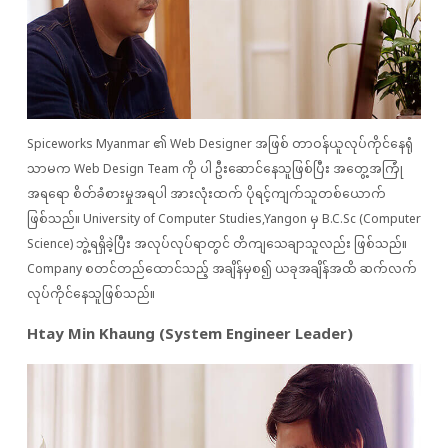
Spiceworks Myanmar ၏ Web Designer အဖြစ် တာဝန်ယူလုပ်ကိုင်နေရုံ
သာမက Web Design Team ကို ပါ ဦးဆောင်နေသူဖြစ်ပြီး အတွေ့အကြုံ
အရရော စိတ်ခံစားမှုအရပါ အားလုံးထက် ပိုရင့်ကျက်သူတစ်ယောက်
ဖြစ်သည်။ University of Computer Studies,Yangon မှ B.C.Sc (Computer
Science) ဘွဲ့ရရှိခဲ့ပြီး အလုပ်လုပ်ရာတွင် တိကျသေချာသူလည်း ဖြစ်သည်။
Company စတင်တည်ထောင်သည့် အချိန်မှစ၍ ယခုအချိန်အထိ ဆက်လက်
လုပ်ကိုင်နေသူဖြစ်သည်။
Htay Min Khaung (System Engineer Leader)