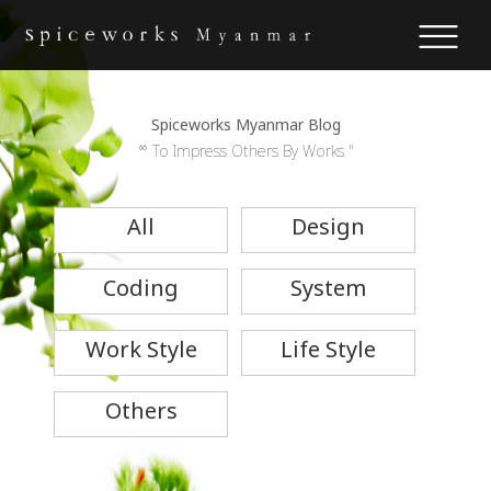
Spiceworks Myanmar Blog
“ To Impress Others By Works "
All
Design
Coding
System
Work Style
Life Style
Others