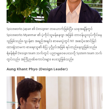
Spiceworks Japan ၏ Designer တယောက်ဖြစ်ပြီး ယခုအချိန်တွင်
Spiceworks Myanmar ၏ ပဲ့ကိုင်သူမန်နေဂျာ အဖြစ် တာဝန်ယူလုပ်ကိုင်နေ
သူဖြစ်သည်။ ဂျပန်စာ အရည်အချင်း စာမေးပွဲတွင် N1 အဆင့်အောင်မြင်
ထားရုံသာမက စာရေးသူ၏ စံပြ ပုဂ္ဂိုလ်အဖြစ် ရပ်တည်နေသူဖြစ်သည်။
ရံဖန်ရံခါ Design team ဘက်တွင် ပညာမျှဝေပေးသလို System team ဘက်
တွင်လည်း အကြံညဏ်ကောင်းများ ပေးသူဖြစ်သည်။
Aung Khant Phyo (Design Leader)