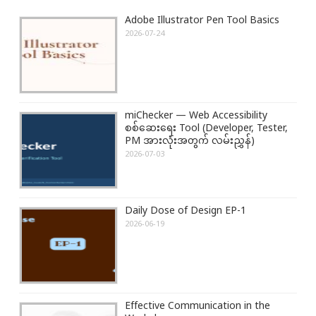
i
s
s
Adobe Illustrator Pen Tool Basics
g
P
t
2026-07-24
a
o
:
t
s
i
t
o
:
miChecker — Web Accessibility
n
စစ်ဆေးရေး Tool (Developer, Tester,
PM အားလုံးအတွက် လမ်းညွှန်)
2026-07-03
Daily Dose of Design EP-1
2026-06-19
Effective Communication in the