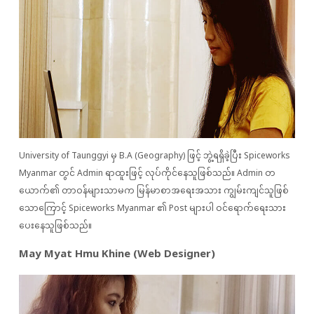
University of Taunggyi မှ B.A (Geography) ဖြင့် ဘွဲ့ရရှိခဲ့ပြီး Spiceworks
Myanmar တွင် Admin ရာထူးဖြင့် လုပ်ကိုင်နေသူဖြစ်သည်။ Admin တ
ယောက်၏ တာဝန်များသာမက မြန်မာစာအရေးအသား ကျွမ်းကျင်သူဖြစ်
သောကြောင့် Spiceworks Myanmar ၏ Post များပါ ဝင်ရောက်ရေးသား
ပေးနေသူဖြစ်သည်။
May Myat Hmu Khine (Web Designer)