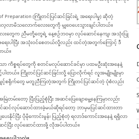
Preparation (ကြိုတင်ပြင်ဆင်ခြင်းရဲ့ အရေးပါမှု) ဆိုတဲ့
၊ လေ့လာမိသလောက်လေးတွေကို မျှဝေပေးသွားချင်ပါတယ်။
ေးတွေက ညီမတို့တွေရဲ့ နေ့စဉ်ဘဝမှာ လုပ်ဆောင်နေကျ၊ အသုံးပြု
းပါပြီး အသုံးဝင်စေတယ်လို့လည်း ထင်တဲ့အတွက်ကြောင့် ဒီ
ပါတယ်။
သော ကိစ္စရပ်တွေကို စတင်မလုပ်ဆောင်ခင်မှာ ပထမဦးဆုံးအနေနဲ့
ပါတယ်။ ကြိုတင်ပြင်ဆင်ခြင်းလို့ ပြောလိုက်ရင် လူအမျိုးမျိုးမှာ
ကျင့်စရိုက်တွေ မတူညီကြတဲ့အတွက် ကြိုတင်ပြင်ဆင်တဲ့ ပုံစံလည်း
မြဲတမ်းတော့ ပြီးပြည့်စုံပြီး အဆင်ပြေချောမွေ့နေကြမှာလည်း
 ပြင်ဆင်လုပ်ဆောင်ထားခဲ့မယ်ဆိုရင်တော့ ဘာမှမပြင်ဆင်ထားတာ
ေးနိုင်ပြီး ပိုမိုကောင်းမွန်၊ ပြည့်စုံတဲ့ ရလာဒ်ကောင်းအနေနဲ့ ရရှိလာ
်ဆင်ပြီး လုပ်ဆောင်ထားဖို့ လိုအပ်ပါတယ်။
L
က အရေးပါသလဲ။