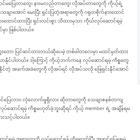
င် အဆင်မပြေတာတွေ၊ နားမလည်တာတွေ၊ လိုအပ်တာတွေကို ကိုယ့်ရဲ့
ေချာအောင် မေးပြီး ရှင်းပြတဲ့အရာတွေကို ဂရုတစိုက်နားထောင်
ထောင်ထားပြီး ရှင်းလင်းစွာ သိထားမှသာ ကိုယ်လုပ်ဆောင်ရမဲ့
်မှာ ဖြစ်ပါတယ်။
င်တွေးတော ပြင်ဆင်ထားတယ်ဆိုပေမဲ့ တစ်ခါတလေမှာ မထင်မှတ်ထား
ိုင်ပါတယ်။ ဒါ့ကြောင့် ကိုယ့်ဘက်ကနေ လုပ်ဆောင်ရမဲ့ ကိစ္စတွေ
ုင်တဲ့ အခက်အခဲတွေကို လိုအပ်ရင် လိုအပ်သလို ဖြေရှင်းနိုင်အောင်
ဆင်ပြေလား၊ လုံလောက်မှုရှိလား ဆိုတာတွေကို သေချာစနစ်တကျ
်ဆောင်ရမဲ့ ကိစ္စမဟုတ်ခဲ့ဘူးဆိုရင် ကိုယ့် member ရဲ့ အချိန်ရမ
ထားသင့်ပါတယ်။
ဆောင်ရမဲ့ အရာတွေကို လုပ်ဆောင်ရန် ထိရောက်ပြီး အဆင်ပြေစေမဲ့