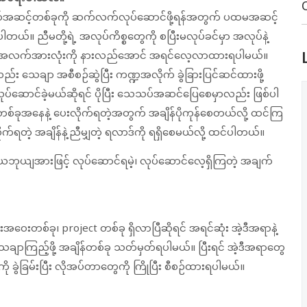
ာက်အဆင့်တစ်ခုကို ဆက်လက်လုပ်ဆောင်ဖို့ရန်အတွက် ပထမအဆင့်
ါတယ်။ ညီမတို့ရဲ့ အလုပ်ကိစ္စတွေကို စပြီးမလုပ်ခင်မှာ အလုပ်နဲ့
အလက်အားလုံးကို နားလည်အောင် အရင်လေ့လာထားရပါမယ်။
်း သေချာ အစီစဉ်ဆွဲပြီး ကဏ္ဍအလိုက် ခွဲခြားပြင်ဆင်ထားဖို့
ပ်ဆောင်ခဲ့မယ်ဆိုရင် ပိုပြီး သေသပ်အဆင်ပြေစေမှာလည်း ဖြစ်ပါ
စ်ခုအနေနဲ့ ပေးလိုက်ရတဲ့အတွက် အချိန်ပိုကုန်စေတယ်လို့ ထင်ကြ
်ရတဲ့ အချိန်နဲ့ညီမျှတဲ့ ရလာဒ်ကို ရရှိစေမယ်လို့ ထင်ပါတယ်။
 ယေဘုယျအားဖြင့် လုပ်ဆောင်ရမဲ့၊ လုပ်ဆောင်လေ့ရှိကြတဲ့ အချက်
ေးတစ်ခု၊ project တစ်ခု ရှိလာပြီဆိုရင် အရင်ဆုံး အဲ့ဒီအရာနဲ့
ာကြည့်ဖို့ အချိန်တစ်ခု သတ်မှတ်ရပါမယ်။ ပြီးရင် အဲ့ဒီအရာတွေ
ု ခွဲခြမ်းပြီး လိုအပ်တာတွေကို ကြိုပြီး စီစဉ်ထားရပါမယ်။