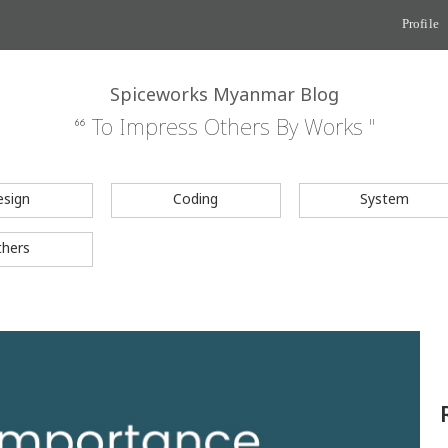
Profile
Spiceworks Myanmar Blog
“ To Impress Others By Works "
esign
Coding
System
thers