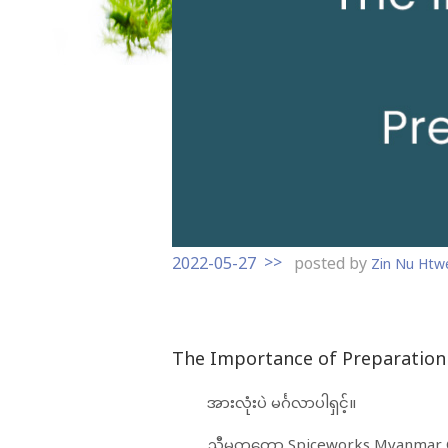
t
o
c
o
n
t
e
n
t
2022-05-27
posted by
Zin Nu Htw
The Importance of Preparation
အားလုံးပဲ မင်္ဂလာပါရှင့်။
ညီမကတော့ Spiceworks Myanmar Co