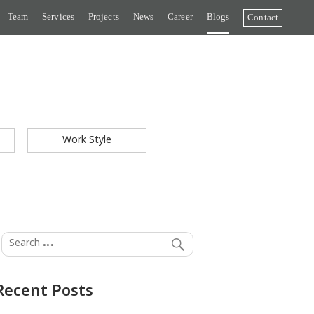
Team
Services
Projects
News
Career
Blogs
Contact
Work Style
Recent Posts