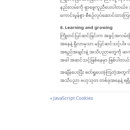
နည်းလမ်းကို ရှာဖွေကူညီပေးပါတယ်။ ဒါ့က
ကောင်းမွန်စွာ စီစဉ်လုပ်ဆောင်ထားက
6. Learning and growing
ကြိုတင်ပြင်ဆင်ခြင်းက အခွင့်အလမ်းကြ
အနေနဲ့ ရှိလာမှသာ မပြင်ဆင်သင့်ပါ။ ယခ
အရည်အချင်းနဲ့ အသိပညာတွေကို ဆက
အခါ အဆင်သင့်ဖြစ်နေမှာ ဖြစ်ပါတယ်
အချိန်ပေးပြီး ဖတ်ရှုပေးခဲ့ကြတဲ့အတွ
အသိပညာ ဗဟုသုတ တစ်ခုအနေနဲ့ ရရှိသွ
P
P
JavaScript Cookies
o
r
s
e
t
v