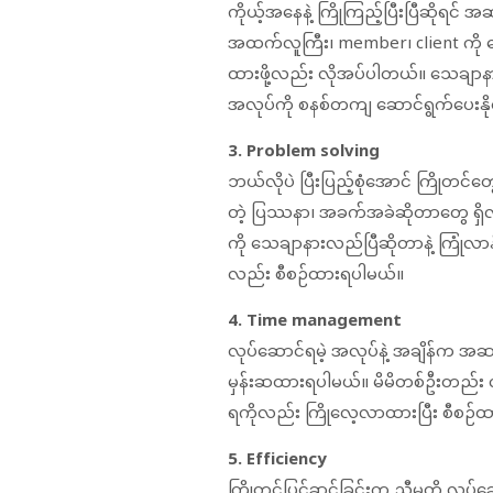
ကိုယ့်အနေနဲ့ ကြိုကြည့်ပြီးပြီဆိုရ
အထက်လူကြီး၊ member၊ client ကို သ
ထားဖို့လည်း လိုအပ်ပါတယ်။ သေချာနား
အလုပ်ကို စနစ်တကျ ဆောင်ရွက်ပေးနိုင
3. Problem solving
ဘယ်လိုပဲ ပြီးပြည့်စုံအောင် ကြိုတ
တဲ့ ပြဿနာ၊ အခက်အခဲဆိုတာတွေ ရှိလာန
ကို သေချာနားလည်ပြီဆိုတာနဲ့ ကြုံလာနိ
လည်း စီစဉ်ထားရပါမယ်။
4. Time management
လုပ်ဆောင်ရမဲ့ အလုပ်နဲ့ အချိန်က အ
မှန်းဆထားရပါမယ်။ မိမိတစ်ဦးတည်း လုပ
ရကိုလည်း ကြိုလေ့လာထားပြီး စီစဉ်
5. Efficiency
ကြိုတင်ပြင်ဆင်ခြင်းက ညီမတို့ လုပ်