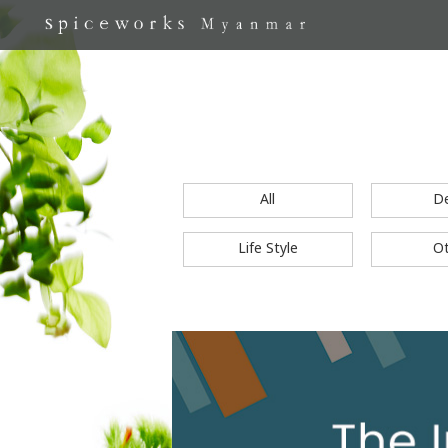
All
D
Life Style
O
S
k
i
p