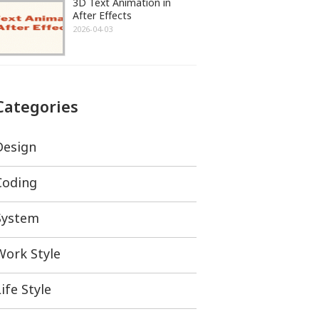
3D Text Animation in
After Effects
2026-04-03
Categories
Design
Coding
System
Work Style
ife Style