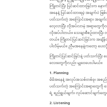
ကြိုတင်ပြီး ပြင်ဆင်ထားခြင်းက နေ
အနေနဲ့ ပြင်ဆင်ထားရမဲ့ အချက်ပဲ ဖြစ်ပ
ပတ်သက်တဲ့ အကြောင်းအရာ၊ အချက်
လေ့လာပြီး လိုအပ်လာမဲ့ အရာတွေကိုလည
လိုအပ်ပါတယ်။ သေချာစီစဉ်ထားပြီး လု
တယ်။ ကြိုတင်ပြင်ဆင်ခြင်းက အချိန်တ
ပါလိမ့်မယ်။ ညီမအနေနဲ့ကတော့ ပေးလိုက
ကြိုတင်ပြင်ဆင်ခြင်းနဲ့ ပတ်သက်ပြီး
လေးတွေကိုလည်း မျှဝေပေးပါမယ်။
1. Planning
မိမိအနေနဲ့ အလုပ်အသစ်တစ်ခု၊ အစည်းအဝ
ပတ်သက်တဲ့ အကြောင်းအရာတွေကို သေချ
ရဲ့ ရည်ရွယ်ချက်၊ လုပ်ဆောင်ချက်တွေကိ
2. Listening