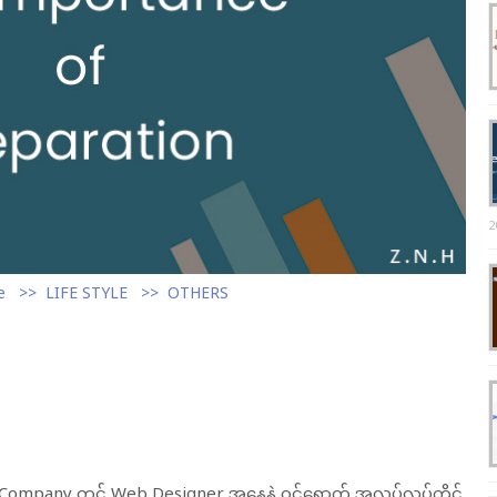
2
e
LIFE STYLE
OTHERS
mpany တွင် Web Designer အနေနဲ့ ဝင်ရောက် အလုပ်လုပ်ကိုင်