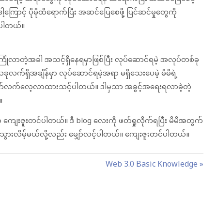
ြောင့် ပိုမိုထိရောက်ပြီး အဆင်ပြေစေဖို့ ပြင်ဆင်မှုတွေကို
ြပါတယ်။
ုံလာတဲ့အခါ အသင့်ရှိနေရမှာဖြစ်ပြီး လုပ်ဆောင်ရမဲ့ အလုပ်တစ်ခု
ုလက်ရှိအချိန်မှာ လုပ်ဆောင်ရမဲ့အရာ မရှိသေးပေမဲ့ မိမိရဲ့
်လက်လေ့လာထားသင့်ပါတယ်။ ဒါမှသာ အခွင့်အရေးရလာခဲ့တဲ့
။
က် ကျေးဇူးတင်ပါတယ်။ ဒီ blog လေးကို ဖတ်ရှုလိုက်ရပြီး မိမိအတွက်
ားလိမ့်မယ်လို့လည်း မျှော်လင့်ပါတယ်။ ကျေးဇူးတင်ပါတယ်။
N
Web 3.0 Basic Knowledge
e
x
t