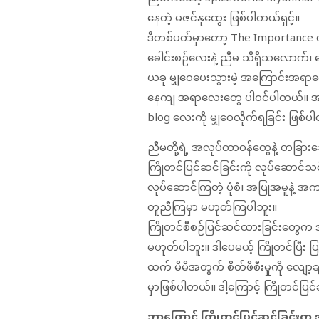
နေတဲ့ မဇင်နုထွေး ဖြစ်ပါတယ်ရှင့်။
ဒီတစ်ပတ်မှာတော့ The Importance of 
ခေါင်းစဉ်လေးနဲ့ ညီမ သိရှိသလောက်
ယခု မျှဝေပေးသွားမဲ့ အကြောင်းအရာလ
နေကျ အရာလေးတွေ ပါဝင်ပါတယ်။ အရေ
blog လေးကို မျှဝေလိုက်ရခြင်း ဖြစ်
ညီမတို့ရဲ့ အလုပ်တာဝန်တွေနဲ့ တခြား
ကြိုတင်ပြင်ဆင်ခြင်းကို လုပ်ဆောင်သင့်
လုပ်ဆောင်ကြတဲ့ ပုံစံ၊ အပြုအမူနဲ့ အ
တူညီကြမှာ မဟုတ်ကြပါဘူး။
ကြိုတင်စီစဉ်ပြင်ဆင်ထားခြင်းတွေက အ
မဟုတ်ပါဘူး။ ဒါပေမယ့် ကြိုတင်ပြီး
ထက် မိမိအတွက် စိတ်ဖိစီးမှုကို လျော့ချပ
မှာဖြစ်ပါတယ်။ ဒါ့ကြောင့် ကြိုတင်ပြင
ဘာကြောင့် ကြိုတင်ပြင်ဆင်ခြင်း