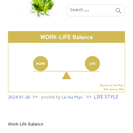
S
k
i
p
t
o
c
o
n
t
e
n
LIFE STYLE
t
2024-01-26
posted by
Lai Yee Phyo
Work-Life Balance