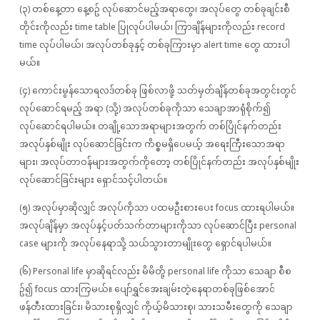
(၃) တစ်နေ့တာ နေ့စဥ် လုပ်ဆောင်မည့်အရာတွေ၊ အလုပ်တွေ တစ်ခုချင်းစီ
တိုင်းကိုလည်း time table ပြုလုပ်ပါမယ်၊ ကြာချိန်များကိုလည်း record
time လုပ်ပါမယ်၊ အလုပ်တစ်ခုနှင့် တစ်ခုကြားမှာ alert time တွေ ထားပါ
မယ်။
(၄) ကောင်းမွန်သောရလဒ်တစ်ခု ဖြစ်လာဖို့ သတ်မှတ်ချိန်တစ်ခုအတွင်းတွင်
လုပ်ဆောင်ရမည့် အရာ (သို့) အလုပ်တစ်ခုကိုသာ သေချာအာရုံစိုက်၍
လုပ်ဆောင်ရပါမယ်။ တချို့သောအရာများအတွက် တစ်ပြိုင်နက်တည်း
အလုပ်နှစ်မျိုး လုပ်ဆောင်ခြင်းက ကိစ္စမရှိပေမယ့် အရေးကြီးသောအရာ
များ၊ အလုပ်တာဝန်များအတွက်ကိုတော့ တစ်ပြိုင်နက်တည်း အလုပ်နှစ်မျိုး
လုပ်ဆောင်ခြင်းများ ရှောင်သင့်ပါတယ်။
(၅) အလုပ်မှာဆိုလျှင် အလုပ်ကိုသာ ပထမဦးစားပေး focus ထားရပါမယ်။
အလုပ်ချိန်မှာ အလုပ်နှင့်ပတ်သက်တာများကိုသာ လုပ်ဆောင်ပြီး personal
case များကို အလုပ်နေရာသို့ သယ်သွားတာမျိုးတွေ ရှောင်ရပါမယ်။
(၆) Personal life မှာဆိုရင်လည်း မိမိတို့ personal life ကိုသာ သေချာ စီစ
ဥ်၍ focus ထားကြမယ်။ ပျော်ရွှင်အေးချမ်းတဲ့နေရာတစ်ခုဖြစ်အောင်
ဖန်တီးထားခြင်း၊ မိသားစုရှိလျှင် ကိုယ့်မိသားစု၊ သားသမီးတွေကို သေချာ