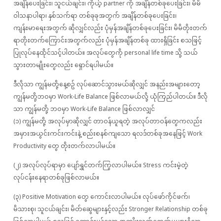
အချိန်ပေးခြင်း၊ သူငယ်ချင်း၊ ကိုယ့် partner ကို အချိန်တစ်ခုပေးခြင်း၊ မိမိ
ဝါသနာပါရာ၊ နှစ်သက်ရာ တစ်ခုခုအတွက် အချိန်တစ်ခုပေးခြင်း၊
ကျန်းမာရေးအတွက် ဆိုလျှင်လည်း ပုံမှန်အချိန်တစ်ခုပေးခြင်း၊ မိမိတိုးတက်
ရာတိုးတက်ကြောင်းအတွက်လည်း ပုံမှန်အချိန်တစ်ခု ထားရှိခြင်း စသဖြင့်
ပြုလုပ်နေထိုင်သင့်ပါတယ်။ အလုပ်တွေကို personal life time သို့ သယ်
သွားတာမျိုးတွေလည်း ‌ရှောင်ရပါမယ်။
ဒီလိုသာ ကျွန်မတို့နေ့စဥ် လုပ်ဆောင်သွားမယ်ဆိုလျှင် အနည်းအများတော့
ကျွန်မတို့ဘဝမှာ Work-Life Balance ဖြစ်လာမယ်လို့ ယုံကြည်ပါတယ်။ ဒီလို
သာ ကျွန်မတို့ ဘဝမှာ Work-Life Balance ဖြစ်လာလျှင်
(၁) ကျွန်မတို့ အလုပ်မှာဆိုလျှင် တာဝန်ယူရတဲ့ အလုပ်တာဝန်တွေကလည်း
အမှားအယွင်းကင်းကင်းနဲ့ စည်းစနစ်ကျသော ရလဒ်တစ်ခုအနေဖြင့် Work
Productivity တွေ တိုးတက်လာပါမယ်။
(၂) အလုပ်လုပ်ရာမှာ ပျော်ရွှင်တက်ကြွလာပါမယ်။ Stress ကင်းမဲ့တဲ့
လုပ်ငန်းနေရာတစ်ခုဖြစ်လာမယ်။
(၃) Positive Motivation တွေ ကောင်းလာပါမယ်။ လုပ်ဖော်ကိုင်ဖက်၊
မိသားစု၊ သူငယ်ချင်း၊ မိတ်ဆွေများနှင့်လည်း Stronger Relationship တစ်ခု