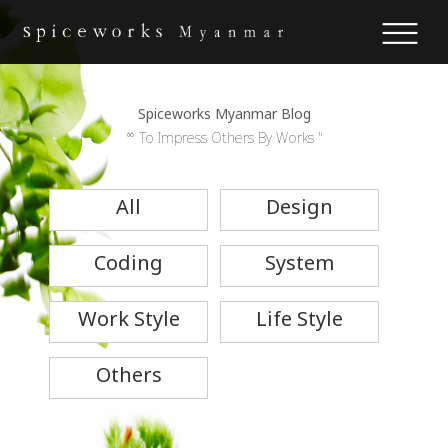
Spiceworks Myanmar Blog
“ To Impress Others By Works "
All
Design
Coding
System
Work Style
Life Style
Others