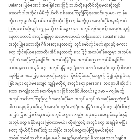
Balance ဖြစ်အောင် အခြေခံအားဖြင့် ဘယ်လိုနေထိုင်လို့ရမလဲဆိုလျှင်
အောက်ပါအတိုင်း မိမိကိုယ်ကို စစ်ဆေးကြည့်ကြရအောင်။ ဥပမာ- ကျွန်မ
တို့က ကုမ္ပဏီဝန်ထမ်းတစ်ဦး ဆိုပါစို့။ ကျွန်မတို့မှာ အလုပ်ချိန် ၈နာရီ လုပ်
ကြရတယ်ဆိုလျှင် ကျွန်မတို့ တစ်နေ့တာမှာ အလုပ်လုပ်ရမယ့် အလုပ်တွေရှိ
နေတာတောင် အလုပ်ချိန်မှာ အလုပ်မလုပ်ဘဲ တခြားသော social media
အသုံးပြုနေတာတို့၊ ဂိမ်းဆော့နေတာတို့၊ လုပ်ဖော်ကိုင်ဖက်များနှင့် စကား
တွေ ထိုင်ပြောနေတာတို့၊ အိပ်နေတာတို့ စသဖြင့် အလုပ်ချိန်တွေမှာ အလုပ်မ
လုပ်ဘဲ အချိန်ကုန်နေခြင်း၊ အလုပ်ချိန်ပြီးမှ အလုပ်တွေ ထလုပ်မိနေခြင်း၊
တစ်နေ့တာ အလုပ်တွေ၊ အလုပ်ချိန်တွေပြီးတာတောင် အလုပ်တွေကို ဖိလုပ်
နေမိခြင်း၊ စသဖြင့် အလုပ်ချိန်တွေမှာ ကိုယ်ပိုင်အချိန်တွေကို ပို၍ သုံးစွဲမိနေ
ခြင်းများ လုပ်မိနေလျှင် ကျွန်မတို့ရဲ့ အလုပ်ရော personal ဘဝမှာပါ ဆိုးဝါး
သော အကျိုးသက်ရောက်မှုများ ဖြစ်လာနိုင်ပါတယ်။ ဥပမာ – ကျွန်မတို့
အလုပ်ဘက်ကကြည့်လျှင် အလုပ်ချိန်မှာ အလုပ်မလုပ်ဘဲ အချိန်တွေသုံးစွဲမိ
ပါက ရေရှည်မှာဆိုလျှင် အလုပ်တွေပိလာပြီး အချိန်မီ အလုပ်တွေ မပြီးစီးတဲ့
အပြင် ပြီးမြောက်သွားတဲ့အလုပ်တွေကလည်း အမှားမှားအယွင်းယွင်းနှင့်
အလုပ်တွေ မနိုင်မနင်း ဖြစ်လာမယ်။ ထို့ကြောင့် အလုပ်တွေ အချိန်မီ မပြီး
တော့ ကိုယ်ပိုင်အချိန်သို့ သယ်ပြီး အလုပ်တွေလုပ်ကြရမယ်ဆိုရင်
တစ်ခါတစ်ရံက ကိစ္စမရှိပေမယ့် ရေရှည်မှာဆိုလျှင် မိသားစု၊ သူငယ်ချင်း၊