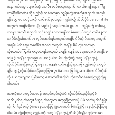
အချိန်အတွက်ပဲ အချိန်တွေ အကျိုးမရှိ သုံးစွဲနေမိမယ်ဆိုလျှင်လည်း မိမိ
အနာဂတ်တွေ ပျောက်ဆုံးလာပြီး လမ်းတွေပျောက်ကာ ဆိုးကျိုးများ ကြုံ
လာနိုင်ပါတယ်။ ထို့ကြောင့် တစ်ဖက်မှာ ကျွန်မတို့အားလုံးအတွက် အလုပ်
ချိန်တွေ ပေးသင့်သလို၊ တစ်ဖက်မှာလည်း ကျွန်မတို့ ကိုယ်ပိုင် personal life
အတွက် အချိန်ဆိုတာမျိုးလည်း ရှိသင့်ပါတယ်။ ဥပမာ – ကျွန်မတို့ တစ်နေ့
တာမှာ အလုပ်အတွက် သင့်လျှော်သောအချိန်တစ်ခုပေးပြီးလျှင် တစ်နေ့တာ
မှာ မိမိတို့နှစ်သက်ရာ လုပ်ဆောင်ရန်အတွက်အချိန်၊ မိမိတို့ မိသားစုအတွက်
အချိန်၊ မိတ်ဆွေ၊ အပေါင်းအသင်းအတွက် အချိန်၊ မိမိ တိုးတက်ရာ
တိုးတက်ကြောင်း လေ့လာရန်အတွက် အချိန်၊ ကျန်းမာရေးအတွက် အချိန် စ
သဖြင့် အချိန်တွေလည်း ပေးသင့်ပါတယ်။ ထိုကဲ့သို့ အလုပ်ချိန်တွေနဲ့
ကိုယ်ပိုင်အချိန်တွေကြားမှာ struggle လုပ်နေကြရတာမို့ ကျွန်မတို့ အလုပ်
ချိန်တွေနဲ့ ကိုယ်ပိုင်အချိန်တွေကြားမှာ Balance ဖြစ်ရဲ့လား ဆိုတာ မိမိကိုယ်
ကို ယေဘုယျအားဖြင့်တော့ အောက်ပါအတိုင်း သုံးသပ်စစ်ဆေးကြည့်လို့ရ
ပါတယ်။
အားလုံးက အလုပ်တာဝန်၊ အလုပ်လုပ်တဲ့ပုံစံ၊ ကိုယ်ပိုင်နေထိုင်မှုပုံစံ၊
သတ်မှတ်ချက်တွေ၊ ခံယူချက်တွေက မတူညီကြတာမို့ မိမိ သတ်မှတ်စံနှုန်း
နှင့် ကိုက်ညီမယ့် ပုံစံအနေထားဖြင့် မျှတအောင် စီမံခန့်ခွဲပြီး နေထိုင်နိုင်ကြရ
ပါမယ်။ ထို့ကြောင့် ကျွန်မတို့ အလုပ်ချိန်တွေနဲ့ ကိုယ်ပိုင်ချိန်တွေကြားမှာ