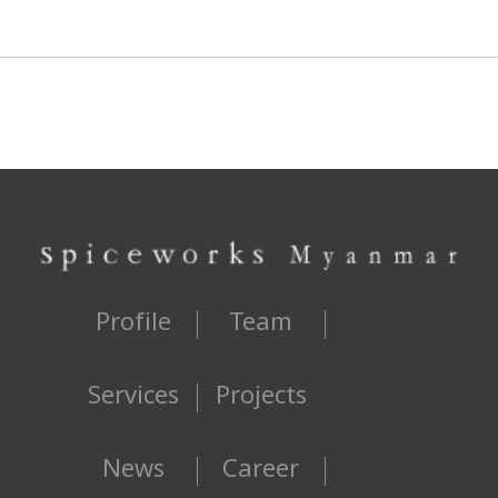
Profile
Team
Services
Projects
News
Career