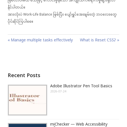
ဖြစ်လာပါမယ် စသဖြင့် ကောင်းမွန်သော အကျိုးသက်ရောက်မှုများရှိလာ
နိုင်ပါတယ်။
အားလုံးပဲ Work-Life Balance ဖြစ်ပြီး ပျော်ရွှင်အေးချမ်းတဲ့ ဘဝလေးတွေ
ပိုင်ဆိုင်ကြပါစေ။
P
P
Manage multiple tasks effectively
N
What is Reset CSS?
o
r
e
s
e
x
t
v
t
n
i
P
Recent Posts
a
o
o
v
u
s
Adobe Illustrator Pen Tool Basics
i
s
t
2026-07-24
g
P
:
a
o
t
s
i
t
miChecker — Web Accessibility
o
: