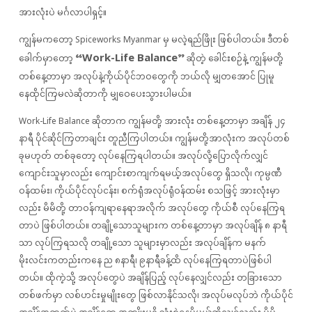
အားလုံးပဲ မင်္ဂလာပါရှင့်။
ကျွန်မကတော့ Spiceworks Myanmar မှ မလဲ့ရည်ဖြိုး ဖြစ်ပါတယ်။ ဒီတစ်
“Work-Life Balance”
ခေါက်မှာတော့
ဆိုတဲ့ ခေါင်းစဉ်နဲ့ ကျွန်မတို့
တစ်နေ့တာမှာ အလုပ်နဲ့ကိုယ်ပိုင်ဘဝတွေကို ဘယ်လို မျှတအောင် ပြုမူ
နေထိုင်ကြမလဲဆိုတာကို မျှဝေပေးသွားပါမယ်။
Work-Life Balance ဆိုတာက ကျွန်မတို့ အားလုံး တစ်နေ့တာမှာ အချိန် ၂၄
နာရီ ပိုင်ဆိုင်ကြတာချင်း တူညီကြပါတယ်။ ကျွန်မတို့အာလုံးက အလုပ်တစ်
ခုမဟုတ် တစ်ခုတော့ လုပ်နေကြရပါတယ်။ အလုပ်လို့ပြောလိုက်လျှင်
ကျောင်းသူမှာလည်း ကျောင်းစာ‌ကျက်ရမယ့်အလုပ်တွေ ရှိသလို၊ ‌ကုမ္ပဏီ
ဝန်ထမ်း၊ ကိုယ်ပိုင်လုပ်ငန်း၊ စက်ရုံအလုပ်ရုံဝန်ထမ်း စသဖြင့် အားလုံးမှာ
လည်း မိမိတို့ တာဝန်ကျရာနေရာအလိုက် အလုပ်တွေ ကိုယ်စီ လုပ်နေကြရ
တာပဲ ဖြစ်ပါတယ်။ တချို့သောသူများက တစ်နေ့တာမှာ အလုပ်ချိန် ၈ နာရီ
သာ လုပ်ကြရသလို တချို့သော သူများမှာလည်း အလုပ်ချိန်က မနက်
မိုးလင်းကတည်းကနေ ည ၈နာရီ၊ ၉နာရီခန့်ထိ လုပ်နေကြရတာပဲဖြစ်ပါ
တယ်။ ထိုကဲ့သို့ အလုပ်တွေပဲ အချိန်ပြည့် လုပ်နေလျှင်လည်း တခြားသော
တစ်ဖက်မှာ လစ်ဟင်းမှုမျိုးတွေ ဖြစ်လာနိုင်သလို၊ အလုပ်မလုပ်ဘဲ ကိုယ်ပိုင်