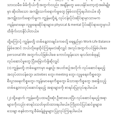
သားသမီး၊ မိမိကိုယ်ကိုအတွက်လည်း အချိန်တွေ မပေးနိုင်တော့တဲ့အခါမျိုး
မှာ ဆိုးဝါးသော အကျိုးသက်ရောက်မှုတွေ ဖြစ်လာကြရပါတယ်။ ထို
အကျိုးသက်ရောက်မှုက ကျွန်မတို့ရဲ့ လုပ်ငန်းပိုင်းဆိုင်ရာမှာသာမက
ကျန်းမာရေး၊ လူမှုရေးဆိုင်ရာများ၊ physical & mental ပိုင်းဆိုင်ရာတွေမှာပါ
ထိခိုက်လာနိုင်ပါတယ်။
ထို့ကြောင့် ကျွန်မတို့ တစ်််နေ့တာချင်းကစလို့ ရေရှည်မှာ Work-Life Balance
ဖြစ်အောင် ဘယ်လိုနေထိုင်ကြရမလဲဆိုလျှင် အလုပ်အတွက်ပင်ဖြစ်ပါစေ၊
personal life အတွက်ပင်ဖြစ်ပါစေ ကောင်းမွန်သော ရလဒ်တစ်ခုနှင့်
လုပ်ဆောင်မှုတွေ ပြီးမြောက်ဖို့ဆိုလျှင်
(၁) ကျွန်မတို့ တစ်နေ့တာမှာ နေ့စဥ်၊ အပတ်စဥ်အလိုက် လုပ်ဆောင်ရမည့်
အလုပ်တာဝန်တွေ၊ activities တွေ၊ meeting တွေ၊ လူမှုရေးကိစ္စတွေ၊
စီးပွားရေးကိစ္စတွေ၊ ကျန်းမာရေးကိစ္စတွေ၊ မိသားစုကိစ္စတွေ အစရှိသည့်
တစ်နေ့တာလုပ်ဆောင်ရမည့် အရာများကို စာရင်းပြုလုပ်ရပါမယ်။
(၂) ထို့နောက် ကျွန်မတို့ပထမဦးဆုံး ဦးစားပေးပြီး လုပ်ဆောင်ရမည့်အရာ
များကိုလည်း စာရင်းသတ်မှတ်ထားရပါမယ်။ ကြိုတင်ပြင်ဆင်မှုများ၊
သေချာ စနစ်တကျ စီမံခန့်ခွဲမှုများ ပြုလုပ်ကြရပါမယ်။