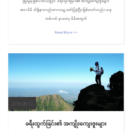
ဖြိုးမွန် ဖြစ်ပါတယ်ရှင့်။ ခရီးသွားခြင်း၏ အကျိုးကျေးဇူးများ
အား မိမိ သိရှိနားလည်ထားသမျှ ဖော်ပြခဲ့ပြီး ဖြစ်သော်လည်း ယခု
တစ်ပတ် မှာတော့ မိမိအတွက်
Read More >>
2018-09-12
ခရီးထွက်ခြင်း၏ အကျိုးကျေးဇူးများ