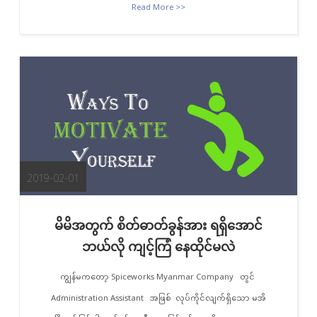
Read More >>
2019-02-01
မိမိအတွက် စိတ်ဓာတ်ခွန်အား ရရှိအောင်
ဘယ်လို ကျင့်ကြံ နေထိုင်မလဲ
ကျွန်မကတော့ Spiceworks Myanmar Company တွင်
Administration Assistant အဖြစ် လုပ်ကိုင်လျက်ရှိသော မအိ