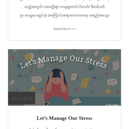
သည့်အတွက် ပထမဦးစွာ ကျေးဇူးတင်ပါတယ်။ ဒီတစ်ပတ်
မှာ ဝေမျှပေးချင်တဲ့ အကြောင်းအရာလေးကတော့ အရည်အသွေး
Read More >>
2022-05-06
Let’s Manage Our Stress