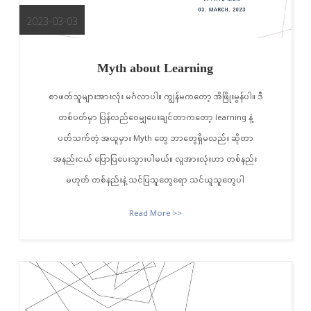
2023-03-03
Myth about Learning
စာဖတ်သူများအားလုံး မင်္ဂလာပါ။ ကျွန်မကတော့ အိဖြိုးမွန်ပါ။ ဒီ
တစ်ပတ်မှာ ပြန်လည်ဝေမျှပေးချင်တာကတော့ learning နဲ့
ပတ်သက်တဲ့ အယူမှား Myth တွေ ဘာတွေရှိမလည်း ဆိုတာ
အနည်းငယ် ပြောပြပေးသွားပါမယ်။ လူအားလုံးဟာ တစ်နည်း
မဟုတ် တစ်နည်းနဲ့ သင်ပြသူတွေရော သင်ယူသူတွေပါ
Read More >>