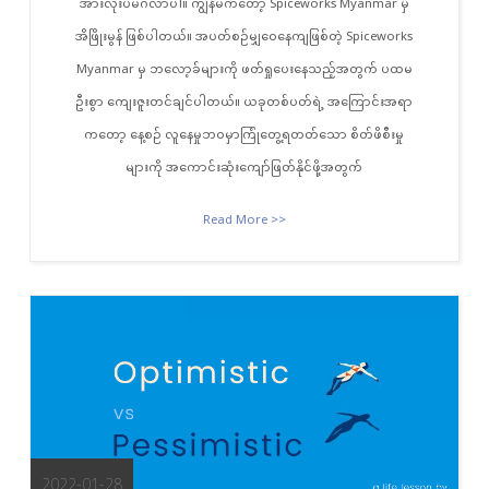
အားလုံးပဲမင်္ဂလာပါ။ ကျွန်မကတော့ Spiceworks Myanmar မှ
အိဖြိုးမွန် ဖြစ်ပါတယ်။ အပတ်စဉ်မျှဝေနေကျဖြစ်တဲ့ Spiceworks
Myanmar မှ ဘလော့ခ်များကို ဖတ်ရှုပေးနေသည့်အတွက် ပထမ
ဦးစွာ ကျေးဇူးတင်ချင်ပါတယ်။ ယခုတစ်ပတ်ရဲ့ အကြောင်းအရာ
ကတော့ နေ့စဉ် လူနေမှုဘဝမှာကြုံတွေ့ရတတ်သော စိတ်ဖိစီးမှု
များကို အကောင်းဆုံးကျော်ဖြတ်နိုင်ဖို့အတွက်
Read More >>
2022-01-28