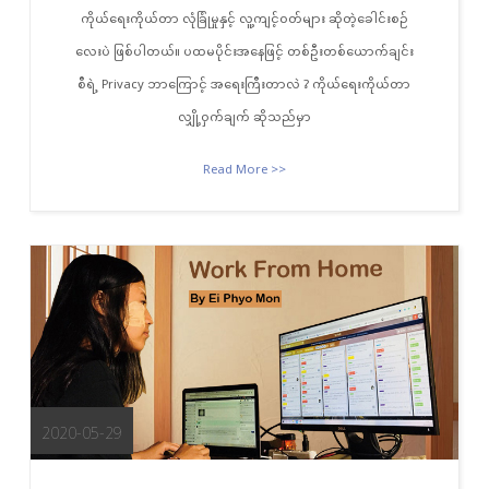
ကိုယ်ရေးကိုယ်တာ လုံခြုံမှုနှင့် လူ့ကျင့်ဝတ်များ ဆိုတဲ့ခေါင်းစဉ်
လေးပဲ ဖြစ်ပါတယ်။ ပထမပိုင်းအနေဖြင့် တစ်ဦးတစ်ယောက်ချင်း
စီရဲ့ Privacy ဘာကြောင့် အရေးကြီးတာလဲ ? ကိုယ်ရေးကိုယ်တာ
လျှို့ဝှက်ချက် ဆိုသည်မှာ
Read More >>
2020-05-29