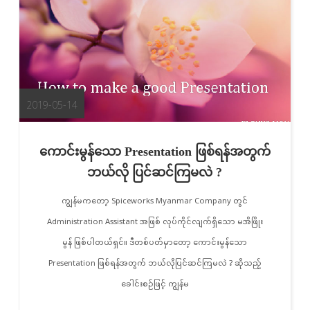
2019-05-14
ကောင်းမွန်သော Presentation ဖြစ်ရန်အတွက်
ဘယ်လို ပြင်ဆင်ကြမလဲ ?
ကျွန်မကတော့ Spiceworks Myanmar Company တွင်
Administration Assistant အဖြစ် လုပ်ကိုင်လျက်ရှိသော မအိဖြိုး
မွန် ဖြစ်ပါတယ်ရှင်။ ဒီတစ်ပတ်မှာတော့ ကောင်းမွန်သော
Presentation ဖြစ်ရန်အတွက် ဘယ်လိုပြင်ဆင်ကြမလဲ ? ဆိုသည့်
ခေါင်းစဉ်ဖြင့် ကျွန်မ