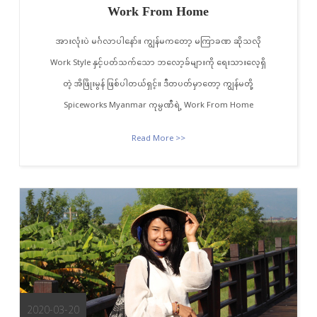
Work From Home
အားလုံးပဲ မင်္ဂလာပါနော်။ ကျွန်မကတော့ မကြာခဏ ဆိုသလို
Work Style နှင့်ပတ်သက်သော ဘလော့ခ်များကို ရေးသားလေ့ရှိ
တဲ့ အိဖြိုးမွန် ဖြစ်ပါတယ်ရှင့်။ ဒီတပတ်မှာတော့ ကျွန်မတို့
Spiceworks Myanmar ကုမ္ပဏီရဲ့ Work From Home
Read More >>
2020-03-20