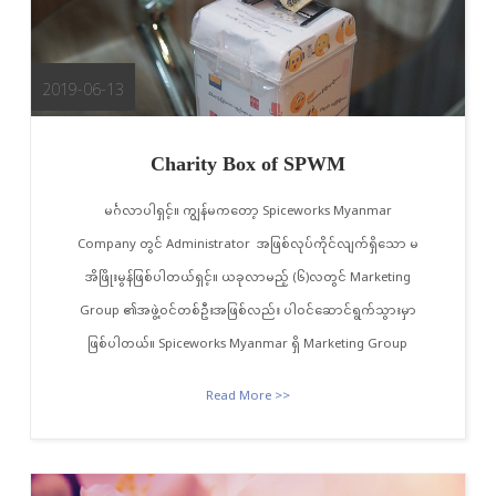
2019-06-13
Charity Box of SPWM
မင်္ဂလာပါရှင့်။ ကျွန်မကတော့ Spiceworks Myanmar
Company တွင် Administrator အဖြစ်လုပ်ကိုင်လျက်ရှိသော မ
အိဖြိုးမွန်ဖြစ်ပါတယ်ရှင့်။ ယခုလာမည့် (၆)လတွင် Marketing
Group ၏အဖွဲ့ဝင်တစ်ဦးအဖြစ်လည်း ပါဝင်ဆောင်ရွက်သွားမှာ
ဖြစ်ပါတယ်။ Spiceworks Myanmar ရှိ Marketing Group
Read More >>