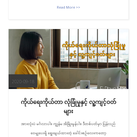
Read More >>
2020-09-18
ကိုယ်ရေးကိုယ်တာ လုံခြုံမှုနှင့် လူ့ကျင့်ဝတ်
များ
အားလုံးပဲ မင်္ဂလာပါ။ ကျွန်မ အိဖြိုးမွန်ပါ။ ဒီတစ်ပတ်မှာ ပြန်လည်
ဝေမျှပေးဖို့ ရွေးချယ်ထားတဲ့ ခေါင်းစဉ်လေးကတော့