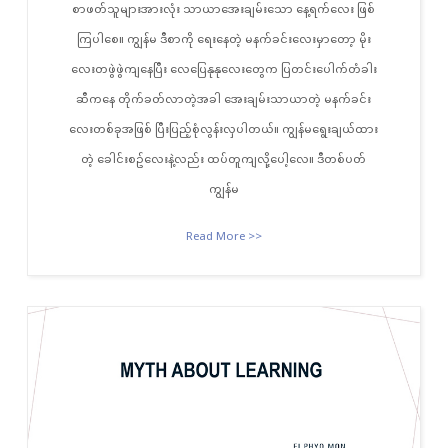
စာဖတ်သူများအားလုံး သာယာအေးချမ်းသော နေ့ရက်လေး ဖြစ်
ကြပါစေ။ ကျွန်မ ဒီစာကို ရေးနေတဲ့ မနက်ခင်းလေးမှာတော့ မိုး
လေးတဖွဲဖွဲကျနေပြီး လေပြေနုနုလေးတွေက ပြတင်းပေါက်တံခါး
ဆီကနေ တိုက်ခတ်လာတဲ့အခါ အေးချမ်းသာယာတဲ့ မနက်ခင်း
လေးတစ်ခုအဖြစ် ပြီးပြည့်စုံလွန်းလှပါတယ်။ ကျွန်မရွေးချယ်ထား
တဲ့ ခေါင်းစဥ်လေးနဲ့လည်း ထပ်တူကျလို့ပေါ့လေ။ ဒီတစ်ပတ်
ကျွန်မ
Read More >>