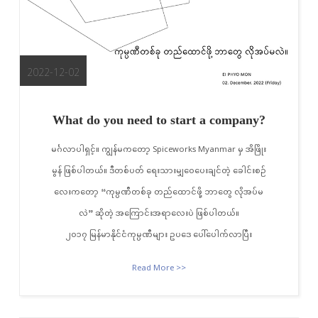
2022-12-02
What do you need to start a company?
မင်္ဂလာပါရှင့်။ ကျွန်မကတော့ Spiceworks Myanmar မှ အိဖြိုး
မွန် ဖြစ်ပါတယ်။ ဒီတစ်ပတ် ရေးသားမျှဝေပေးချင်တဲ့ ခေါင်းစဉ်
လေးကတော့ “ကုမ္ပဏီတစ်ခု တည်ထောင်ဖို့ ဘာတွေ လိုအပ်မ
လဲ” ဆိုတဲ့ အကြောင်းအရာလေးပဲ ဖြစ်ပါတယ်။
၂၀၁၇ မြန်မာနိုင်ငံကုမ္ပဏီများ ဥပဒေ ပေါ်ပေါက်လာပြီး
Read More >>