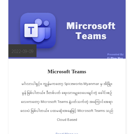
2022-09-09
Microsoft Teams
မင်္ဂလာပါရှင့်။ ကျွန်မကတော့ Spiceworks Myanmar မှ အိဖြိုး
မွန် ဖြစ်ပါတယ်။ ဒီတစ်ပတ် ရေးသားမျှဝေပေးချင်တဲ့ ခေါင်းစဉ်
လေးကတော့ Microsoft Teams နဲ့ပတ်သက်တဲ့ အကြောင်းအရာ
လေးပဲ ဖြစ်ပါတယ်။ ပထမဆုံးအနေဖြင့် Microsoft Teams သည်
Cloud Based