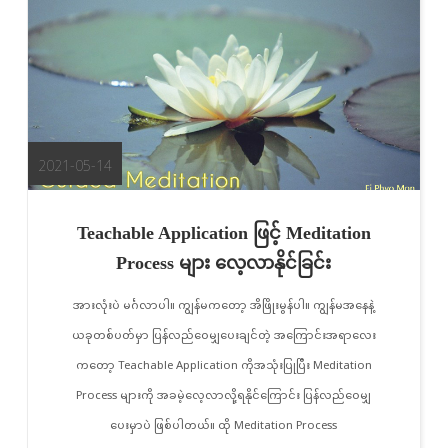
2021-05-14
Teachable Application ဖြင့် Meditation
Process များ လေ့လာနိုင်ခြင်း
အားလုံးပဲ မင်္ဂလာပါ။ ကျွန်မကတော့ အိဖြိုးမွန်ပါ။ ကျွန်မအနေနဲ့
ယခုတစ်ပတ်မှာ ပြန်လည်ဝေမျှပေးချင်တဲ့ အကြောင်းအရာလေး
ကတော့ Teachable Application ကိုအသုံးပြုပြီး Meditation
Process များကို အခမဲ့လေ့လာလို့ရနိုင်ကြောင်း ပြန်လည်ဝေမျှ
ပေးမှာပဲ ဖြစ်ပါတယ်။ ထို Meditation Process