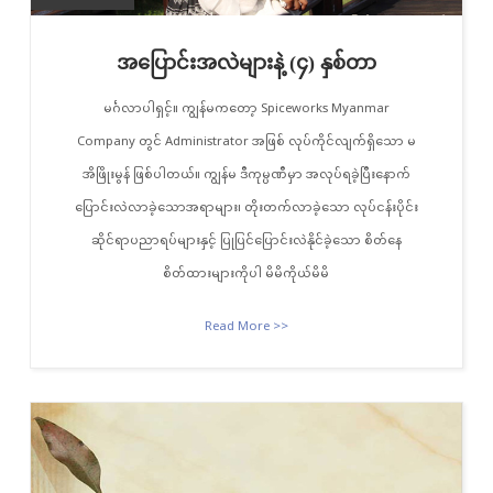
အပြောင်းအလဲများနဲ့ (၄) နှစ်တာ
မင်္ဂလာပါရှင့်။ ကျွန်မကတော့ Spiceworks Myanmar
Company တွင် Administrator အဖြစ် လုပ်ကိုင်လျက်ရှိသော မ
အိဖြိုးမွန် ဖြစ်ပါတယ်။ ကျွန်မ ဒီကုမ္ပဏီမှာ အလုပ်ရခဲ့ပြီးနောက်
ပြောင်းလဲလာခဲ့သောအရာများ၊ တိုးတက်လာခဲ့သော လုပ်ငန်းပိုင်း
ဆိုင်ရာပညာရပ်များနှင့် ပြုပြင်ပြောင်းလဲနိုင်ခဲ့သော စိတ်နေ
စိတ်ထားများကိုပါ မိမိကိုယ်မိမိ
Read More >>