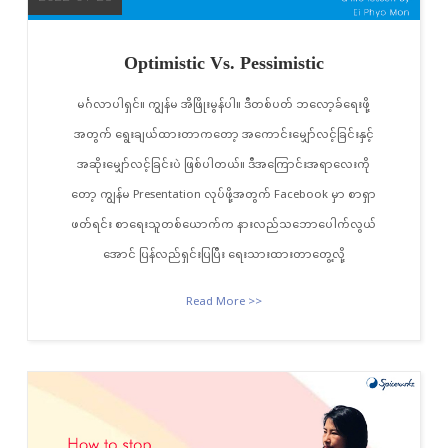
Optimistic Vs. Pessimistic
မင်္ဂလာပါရှင်။ ကျွန်မ အိဖြိုးမွန်ပါ။ ဒီတစ်ပတ် ဘလော့ခ်ရေးဖို့
အတွက် ရွေးချယ်ထားတာကတော့ အကောင်းမျှော်လင့်ခြင်းနှင့်
အဆိုးမျှော်လင့်ခြင်းပဲ ဖြစ်ပါတယ်။ ဒီအကြောင်းအရာလေးကို
တော့ ကျွန်မ Presentation လုပ်ဖို့အတွက် Facebook မှာ စာရှာ
ဖတ်ရင်း စာရေးသူတစ်ယောက်က နားလည်သဘောပေါက်လွယ်
အောင် ပြန်လည်ရှင်းပြပြီး ရေးသားထားတာတွေ့လို့
Read More >>