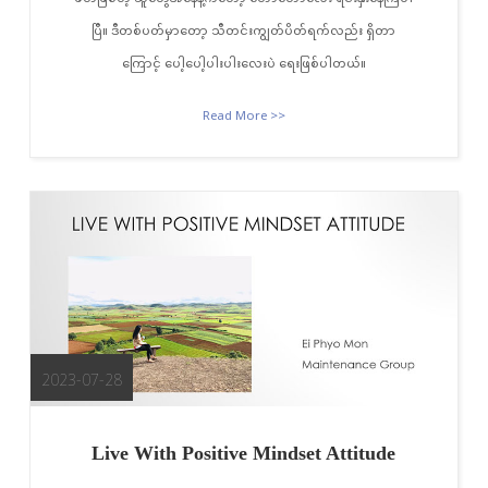
ပြီ။ ဒီတစ်ပတ်မှာတော့ သီတင်းကျွတ်ပိတ်ရက်လည်း ရှိတာ
ကြောင့် ပေါ့ပေါ့ပါးပါးလေးပဲ ရေးဖြစ်ပါတယ်။
Read More >>
2023-07-28
Live With Positive Mindset Attitude