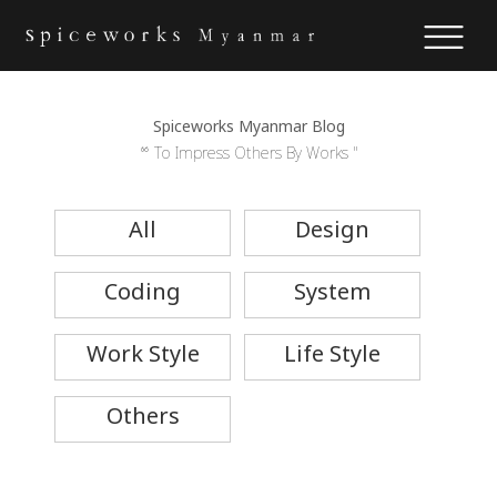
Spiceworks Myanmar Blog
“ To Impress Others By Works "
All
Design
Coding
System
Work Style
Life Style
Others