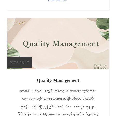
Read More >>
2022-06-17
Quality Management
အားလုံးပဲမင်္ဂလာပါ။ ကျွန်မကတော့ Spiceworks Myanmar
Company တွင် Administrator အဖြစ် ဝင်ရောက် အလုပ်
လုပ်ကိုင်နေတဲ့ အိဖြိုးမွန် ဖြစ်ပါတယ်ရှင်။ အပတ်စဉ် ဝေမျှနေကျ
ဖြစ်တဲ့ Spiceworks Myanmar မှ ဘလော့ခ်များကို ဖတ်ရှုပေးနေ