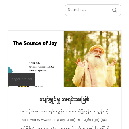
S
k
i
p
t
o
c
o
n
t
e
2023-10-27
n
t
ပျော်ရွှင်မှု အရင်းအမြစ်
အားလုံးပဲ မင်္ဂလာပါနော်။ ကျွန်မကတော့ အိဖြိုးမွန် ပါ။ ကျွန်မတို့
Spiceworks Myanmar မှ ရေးသားတဲ့ ဘ‌လော့ဂ်တွေကို ပုံမှန်
ဖတ်ဖြစ်တဲ့ သူတွေအနေနဲ့ကတော့ တော်တော်လေး ရင်းနှီးနေကြပါ