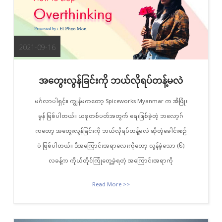
2021-09-16
အတွေးလွန်ခြင်းကို ဘယ်လိုရပ်တန့်မလဲ
မင်္ဂလာပါရှင့်။ ကျွန်မကတော့ Spiceworks Myanmar က အိဖြိုး
မွန် ဖြစ်ပါတယ်။ ယခုတစ်ပတ်အတွက် ရေးဖြစ်ခဲ့တဲ့ ဘလော့ဂ်
ကတော့ အတွေးလွန်ခြင်းကို ဘယ်လိုရပ်တန့်မလဲ ဆိုတဲ့ခေါင်းစဉ်
ပဲ ဖြစ်ပါတယ်။ ဒီအကြောင်းအရာလေးကိုတော့ လွန်ခဲ့သော (၆)
လခန့်က ကိုယ်တိုင်ကြုံတွေ့ခဲ့ရတဲ့ အကြောင်းအရာကို
Read More >>