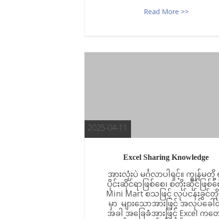
Read More >>
2025-04-11
Excel Sharing Knowledge
အားလုံးပဲ မင်္ဂလာပါရှင့်။ ကျွန်မတို့ ရု
ပိုင်းဆိုင်ရာဖြစ်စေ၊ စတိုးဆိုင်ဖြစ်စ
Mini Mart စသဖြင့် လုပ်ငန်းခွင်တို
မှာ များသောအားဖြင့် အလုပ်ခေါ်တ
အခါ အခြေခံအားဖြင့် Excel ကတေ