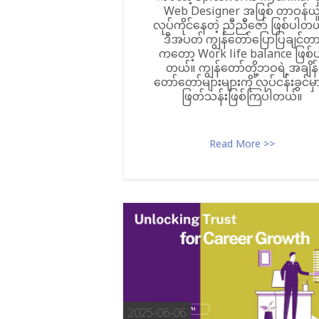
Web Designer အဖြစ် တာဝန်ယ
လုပ်ကိုင်နေတဲ့ ညီညီဇော် ဖြစ်ပါတ
ဒီအပတ် ကျွန်တော်ပြောပြချင်တ
ကတော့ Work life balance ဖြစ်
တယ်။ ကျွန်တော်တို့ဘဝရဲ့အချိန်
တော်တော်များများကို လုပ်ငန်းခွင်မှ
ဖြတ်သန်းဖြစ်ကြပါတယ်။
Read More >>
2025-06-06