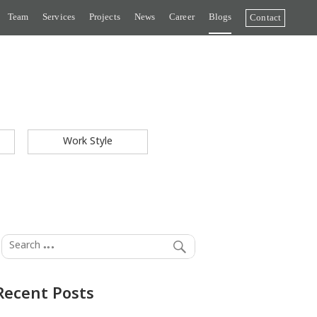
Team
Services
Projects
News
Career
Blogs
Contact
Work Style
Recent Posts