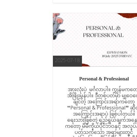
2025-07-18
Personal & Professional
အားလုံးပဲ မင်္ဂလာပါ။ ကျွန်မကတေ
အိဖြိုးမွန်ပါ။ ဒီတစ်ပတ်မှာ မျှဝေပ
ချင်တဲ့ အကြောင်းအရာကတော့
“Personal & Professional” ဆိုတ
အကြောင်းအရာပဲ ဖြစ်ပါတယ်။
ရေးသားဖြစ်တဲ့ ရည်ရွယ်ချက်အနေန
ကတော့ မိမိကိုယ်ပိုင်ဘဝနှင့် အလုပ်နှ
ပတ်သက်သော အရာများတွင်