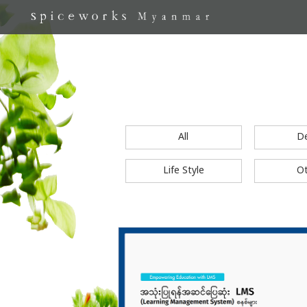
All
D
Life Style
O
S
k
i
p