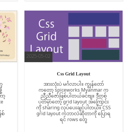
2025-05-02
Css Grid Layout
ာ့
အားလုံးပဲ မင်္ဂလာပါ။ ကျွန်တော်
့
က‌တော့ spiceworks Myanmar က
ော့
ညီညီဇော်ဖြစ်ပါတယ်ခင်ဗျ။ ဒီတစ်
te
ပတ်မှာတော့ grid layout အကြောင်း
ကို sharing လုပ်ပေးချင်ပါတယ်။ CSS
ြစ်
grid layout ကဘာလဲဆိုတာကို ပြောရ
ရင် rows တွေ