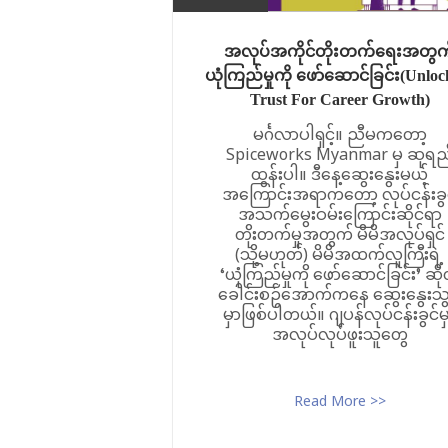
အလုပ်အကိုင်တိုးတက်ရေးအတွက
ယုံကြည်မှုကို ဖော်ဆောင်ခြင်း(Unloc
Trust For Career Growth)
မင်္ဂလာပါရှင့်။ ညီမကတော့
Spiceworks Myanmar မှ ဆုရည
ထွန်းပါ။ ဒီနေ့ဆွေးနွေးမယ့်
အကြောင်းအရာကတော့ လုပ်ငန်းခွ
အသက်မွေးဝမ်းကြောင်းဆိုင်ရာ
တိုးတက်မှုအတွက် မိမိအလုပ်ရှင်
(သို့မဟုတ်) မိမိအထက်လူကြီးရဲ့
‘ယုံကြည်မှုကို ဖော်ဆောင်ခြင်း’ ဆိုတ
ခေါင်းစဉ်အောက်ကနေ ဆွေးနွေးသွ
မှာဖြစ်ပါတယ်။ ဂျပန်လုပ်ငန်းခွင်မ
အလုပ်လုပ်ဖူးသူတွေ
Read More >>