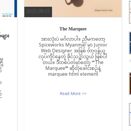
2025-08-01
The Marquee
်များ
အားလုံးပဲ မင်္ဂလာပါ။ ညီမကတော့
Spiceworks Myanmar မှာ Junior
Web Designer အဖြစ် တာဝန်ယူ
လုပ်ကိုင်နေတဲ့ ခိုင်သဉ္ဇာသွယ် ဖြစ်ပါ
ှု
2
တယ်။ ဒီတစ်ပတ်မှာတော့ “The
်း
Marquee” ဆိုတဲ့ခေါင်းစဉ်နဲ့
်
marquee html element
ာ
်
Read More >>