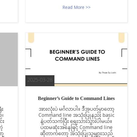
Read More >>
2025-03-28
Beginner’s Guide to Command Lines
ံး
အားလုံးပဲ မင်္ဂလာပါ။ ဒီအပတ်မှာတော့
ေ၊
Command line အသုံးပြုနည်း basic
င်း
နဲ့ပတ်သက်ပြီး ရေးသားသွားပါမယ်။
ဲ့
ပထမဆုံးအနေဖြင့် Command line
ာ့
ဆိုတာကတော့ အသုံးပြုသူများသည်