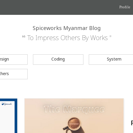
Profile
Spiceworks Myanmar Blog
“ To Impress Others By Works "
esign
Coding
System
thers