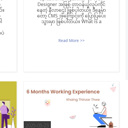
ူ
Designer အဖြစ် တာဝန်ယူလုပ်ကိုင်
ယ်။
နေတဲ့ နီလာဌေး ဖြစ်ပါတယ်။ ဒီနေ့မှာ
ာ
တော့ CMS အကြောင်းကို ပြောပြပေး
ပါ
သွားမှာ ဖြစ်ပါတယ်။ What is a
ာပဲ
Read More >>
2025-05-23