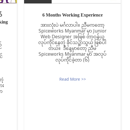
်
6 Months Working Experience
king
အားလုံးပဲ မင်္ဂလာပါ။ ညီမကတော့
Spiceworks Myanmar မှာ Junior
Web Designer အဖြစ် တာဝန်ယူ
လုပ်ကိုင်နေတဲ့ ခိုင်သဉ္ဇာသွယ် ဖြစ်ပါ
်
တယ်။ ဒီနေ့မှာတော့ ညီမ
Spiceworks Myanmar မှာ အလုပ်
င်
လုပ်ကိုင်ခဲ့တာ (၆)
ဲ့
Read More >>
ား
ှာ