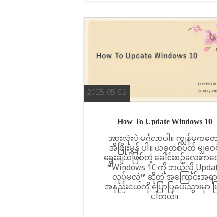
2025-05-09
How To Update Windows 10
အားလုံးပဲ မင်္ဂလာပါ။ ကျွန်မကတေ
အိဖြိုးမွန် ပါ။ ယခုတစ်ပတ် မျှဝေဖို
ရွေးချယ်ဖြစ်တဲ့ ခေါင်းစဉ်လေးကတ
“Windows 10 ကို ဘယ်လို Upda
လုပ်မလဲ” ဆိုတဲ့ အကြောင်းအရာ
အနည်းငယ်ကို ပြောပြပေးသွားမှာ ဖ
ပါတယ်။