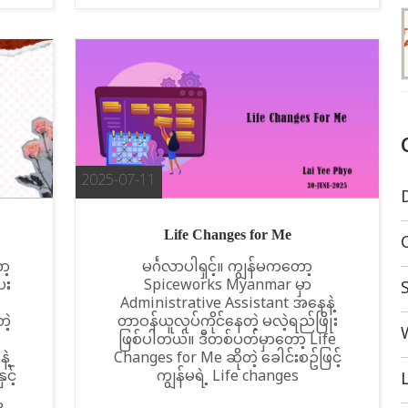
2025-07-11
Life Changes for Me
ာ့
မင်္ဂလာပါရှင့်။ ကျွန်မကတော့
ေး
Spiceworks Myanmar မှာ
Administrative Assistant အနေနဲ့
ဲ့
တာဝန်ယူလုပ်ကိုင်နေတဲ့ မလဲ့ရည်ဖြိုး
ဖြစ်ပါတယ်။ ဒီတစ်ပတ်မှာတော့ Life
ဲ့
Changes for Me ဆိုတဲ့ ခေါင်းစဥ်ဖြင့်
င့်
ကျွန်မရဲ့ Life changes
L