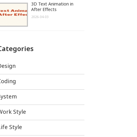
3D Text Animation in
After Effects
2026-04-03
Categories
Design
Coding
System
Work Style
ife Style