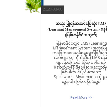
t
o
2025-08-08
c
o
အသုံးပြုရန်အဆင်ပြေဆုံး LMS
n
(Learning Management System) စနစ
t
(မြန်မာနိုင်ငံအတွက်)
e
မြန်မာနိုင်ငံတွင် LMS (Learning
Management System) အသုံးပြုမ
n
အခြေအနေ၊ စနစ်ရွေးချယ်ခြင်းနည
t
လမ်းများနှင့် ကိုက်ညီတဲ့ LMS စနစ
များ အကြောင်း ဆိုတဲ့ ခေါင်းစဉ်
အောက်ကနေ ဒီနေ့ဆွေးနွေးသွားမှ
ဖြစ်ပါတယ်။ ညီမကတော့
Spiceworks Myanmar မှ ဆုရည
ထွန်းပါ။ မြန်မာနိုင်ငံတွင်
Read More >>